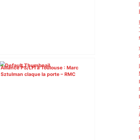
Alliance PS/LFI à Toulouse : Marc
Sztulman claque la porte – RMC