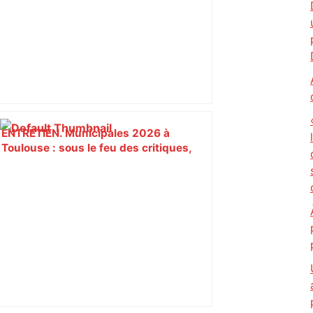
ENTRETIEN. Municipales 2026 à
Toulouse : sous le feu des critiques,
Briançon assume son alliance avec
Piquemal, "ce n’est pas un accord de
postes" – ladepeche.fr