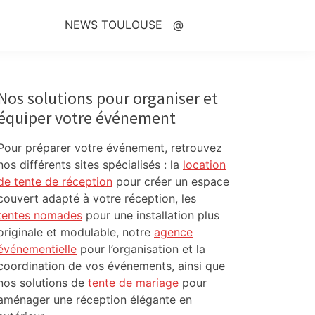
NEWS TOULOUSE
@
Primary
Sidebar
Nos solutions pour organiser et
équiper votre événement
Pour préparer votre événement, retrouvez
nos différents sites spécialisés : la
location
de tente de réception
pour créer un espace
couvert adapté à votre réception, les
tentes nomades
pour une installation plus
originale et modulable, notre
agence
événementielle
pour l’organisation et la
coordination de vos événements, ainsi que
nos solutions de
tente de mariage
pour
aménager une réception élégante en