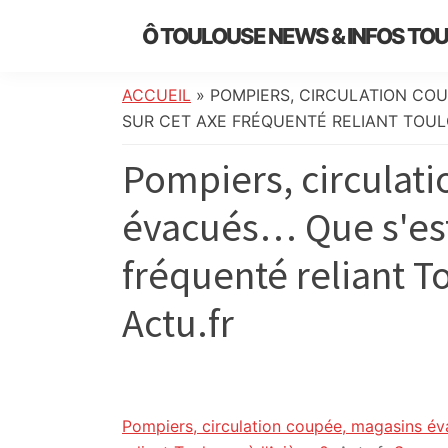
Skip
Skip
Skip
Skip
Ô TOULOUSE NEWS & INFOS TO
to
to
to
to
essentiel
primary
main
primary
footer
de
navigation
content
sidebar
ACCUEIL
»
POMPIERS, CIRCULATION COU
l’actualité
SUR CET AXE FRÉQUENTÉ RELIANT TOULO
toulousaine
Pompiers, circulat
:
info
évacués… Que s'est-
locale,
société,
fréquenté reliant To
culture,
politique,
Actu.fr
météo,
faits
divers
et
initiatives
Pompiers, circulation coupée, magasins év