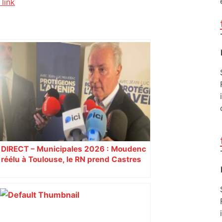
link
DIRECT – Municipales 2026 : Moudenc
réélu à Toulouse, le RN prend Castres
et Carcassonne