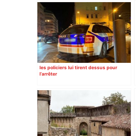
Corrida : à Toulouse, l’association One
Voice dénonce "la torture des animaux
devant les enfants" et appelle à
manifester – ladepeche.fr
les policiers lui tirent dessus pour
l’arrêter