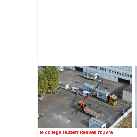
déviations – Actu.fr
« Rien d'inquiétant » pour Guillaume
Restes, le gardien de Toulouse, après
sa sortie à Metz – L'Équipe
le collège Hubert Reeves rouvre