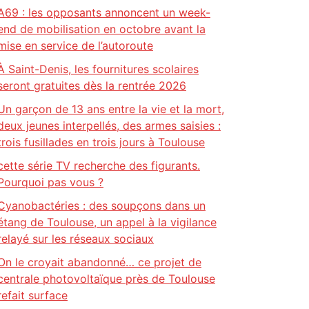
A69 : les opposants annoncent un week-
end de mobilisation en octobre avant la
mise en service de l’autoroute
À Saint-Denis, les fournitures scolaires
seront gratuites dès la rentrée 2026
Un garçon de 13 ans entre la vie et la mort,
deux jeunes interpellés, des armes saisies :
trois fusillades en trois jours à Toulouse
cette série TV recherche des figurants.
Pourquoi pas vous ?
Cyanobactéries : des soupçons dans un
étang de Toulouse, un appel à la vigilance
relayé sur les réseaux sociaux
On le croyait abandonné… ce projet de
centrale photovoltaïque près de Toulouse
refait surface