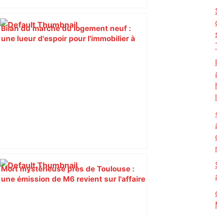
Bilan du marché du logement neuf :
une lueur d'espoir pour l'immobilier à
Toulouse ? – Actu.fr
Mort mystérieuse près de Toulouse :
une émission de M6 revient sur l'affaire
Christian Abraham, retrouvé la gorge
tranchée et recouvert de feuilles il y a
deux ans – ladepeche.fr