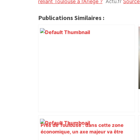
citoyennes
reliant Toulouse à l’Ariège ?
Actu.fr
Source 
Publications Similaires :
Près de Toulouse : dans cette zone
économique, un axe majeur va être
fermé en fin de soirée, voici les