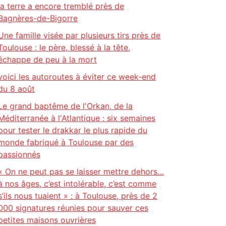
la terre a encore tremblé près de
Bagnères-de-Bigorre
Une famille visée par plusieurs tirs près de
Toulouse : le père, blessé à la tête,
échappe de peu à la mort
voici les autoroutes à éviter ce week-end
du 8 août
Le grand baptême de l'Orkan, de la
Méditerranée à l'Atlantique : six semaines
pour tester le drakkar le plus rapide du
monde fabriqué à Toulouse par des
passionnés
« On ne peut pas se laisser mettre dehors…
à nos âges, c’est intolérable, c’est comme
s’ils nous tuaient » : à Toulouse, près de 2
000 signatures réunies pour sauver ces
petites maisons ouvrières