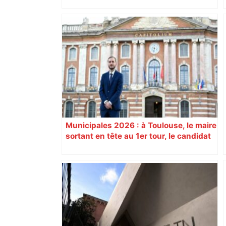
"C'est la reprise des bouchons et c'est
horrible", plus de 17 km de
ralentissements autour de Toulouse ce
jeudi matin, on vous donne les
secteurs à éviter – ladepeche.fr
Municipales 2026 : à Toulouse, le maire
sortant en tête au 1er tour, le candidat
insoumis crée la surprise