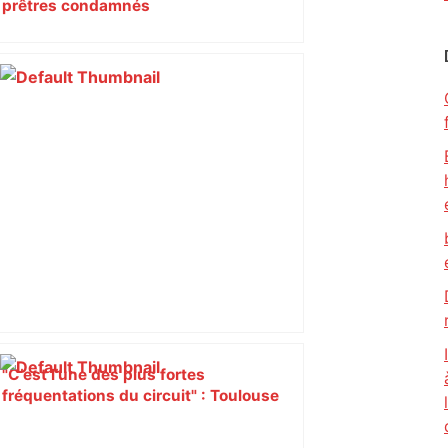
prêtres condamnés
"C’est l’une des plus fortes
fréquentations du circuit" : Toulouse
est-elle la capitale du poker amateur –
ladepeche.fr