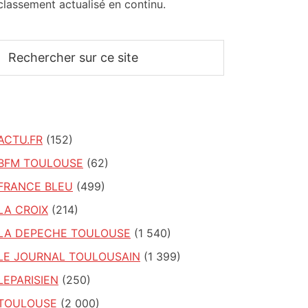
classement actualisé en continu.
Rechercher
sur
ce
site
ACTU.FR
(152)
BFM TOULOUSE
(62)
FRANCE BLEU
(499)
LA CROIX
(214)
LA DEPECHE TOULOUSE
(1 540)
LE JOURNAL TOULOUSAIN
(1 399)
LEPARISIEN
(250)
TOULOUSE
(2 000)