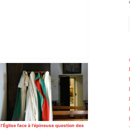
Après la fusion avec la liste PS
Toulouse, le candidat LFI salue "une
dynamique qui nous oblige à la
responsabilité" – Franceinfo
l’Église face à l’épineuse question des