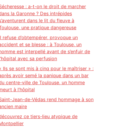
Sécheresse : a-t-on le droit de marcher
dans la Garonne ? Des intrépides
s’aventurent dans le lit du fleuve à
Toulouse, une pratique dangereuse
Il refuse d’obtempérer, provoque un
accident et se blesse : à Toulouse, un
homme est interpellé avant de s’enfuir de
l’hôpital avec sa perfusion
« Ils se sont mis à cinq pour le maîtriser » :
après avoir semé la panique dans un bar
du centre-ville de Toulouse, un homme
meurt à l’hôpital
Saint-Jean-de-Védas rend hommage à son
ancien maire
découvrez ce tiers-lieu atypique de
Montpellier