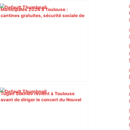
Municipales 2026 à Toulouse :
cantines gratuites, sécurité sociale de
l’alimentation, bio… quelles
propositions pour une meilleure
alimentation – ladepeche.fr
Tugan Sokhiev revient à Toulouse
avant de diriger le concert du Nouvel
An à Vienne – ladepeche.fr