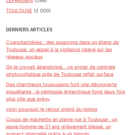
LEPARISIEN
(248)
TOULOUSE
(2 000)
DERNIERS ARTICLES
Cyanobactéries : des soupçons dans un étang de
Toulouse, un appel à la vigilance relayé sur les
réseaux sociaux
On le croyait abandonné… ce projet de centrale
photovoltaïque près de Toulouse refait surface
Des chercheurs toulousains font une découverte
inquiétante : la péninsule Antarctique fond deux fois
plus vite que prévu
voici pourquoi le retour prend du temps
Coups de machette en pleine rue à Toulouse : un
jeune homme de 21 ans grièvement blessé, un
suspect interpellé grâce à un témoin