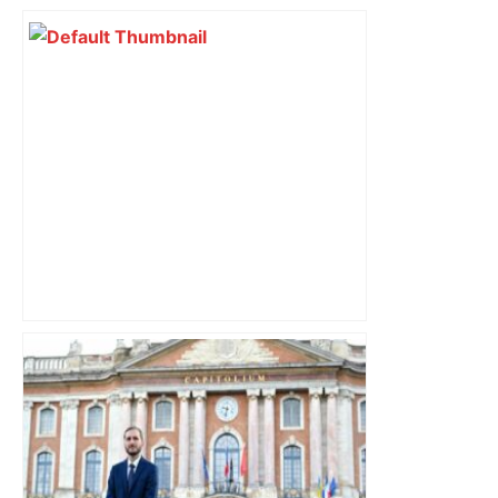
d’adolescentes
Mort mystérieuse près de Toulouse :
une émission de M6 revient sur l'affaire
Christian Abraham, retrouvé la gorge
tranchée et recouvert de feuilles il y a
deux ans – ladepeche.fr