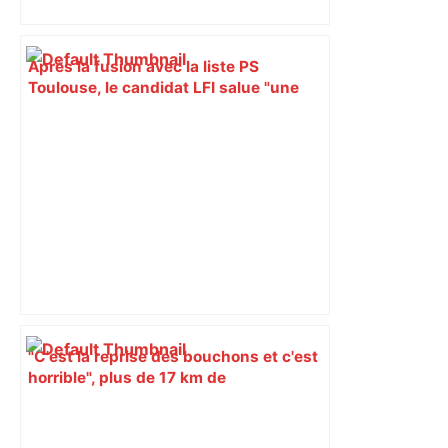
Après la fusion avec la liste PS
Toulouse, le candidat LFI salue "une
dynamique qui nous oblige à la
responsabilité" – Franceinfo
"C'est la reprise des bouchons et c'est
horrible", plus de 17 km de
ralentissements autour de Toulouse ce
jeudi matin, on vous donne les
secteurs à éviter – ladepeche.fr