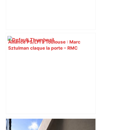
Alliance PS/LFI à Toulouse : Marc
Sztulman claque la porte – RMC
Près de Toulouse : dans cette zone