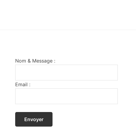
Footer
Nom & Message :
Email :