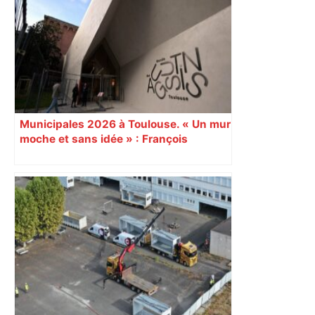
économique, un axe majeur va être
fermé en fin de soirée, voici les
déviations – Actu.fr
Municipales 2026 à Toulouse. « Un mur
moche et sans idée » : François
Piquemal (LFI), un détracteur de plus
du nouvel accueil du musée des
Augustins