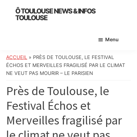
Skip
Skip
Skip
Ô TOULOUSE NEWS & INFOS
to
to
to
TOULOUSE
main
primary
footer
essentiel
content
sidebar
de
Menu
l’actualité
toulousaine
:
ACCUEIL
»
PRÈS DE TOULOUSE, LE FESTIVAL
info
ÉCHOS ET MERVEILLES FRAGILISÉ PAR LE CLIMAT
locale,
NE VEUT PAS MOURIR – LE PARISIEN
société,
Près de Toulouse, le
culture,
politique,
Festival Échos et
météo,
faits
Merveilles fragilisé par
divers
et
le climat ne veut pas
initiatives