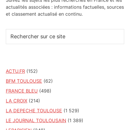
Suivez les sujets les plus recherchés en France et les
actualités associées : informations factuelles, sources
et classement actualisé en continu.
Rechercher
sur
ce
site
ACTU.FR
(152)
BFM TOULOUSE
(62)
FRANCE BLEU
(498)
LA CROIX
(214)
LA DEPECHE TOULOUSE
(1 529)
LE JOURNAL TOULOUSAIN
(1 389)