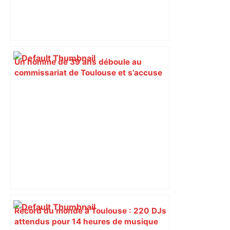
Un homme de 39 ans déboule au
commissariat de Toulouse et s’accuse
d’un meurtre… "déjà résolu" –
ladepeche.fr
Record du monde à Toulouse : 220 DJs
attendus pour 14 heures de musique