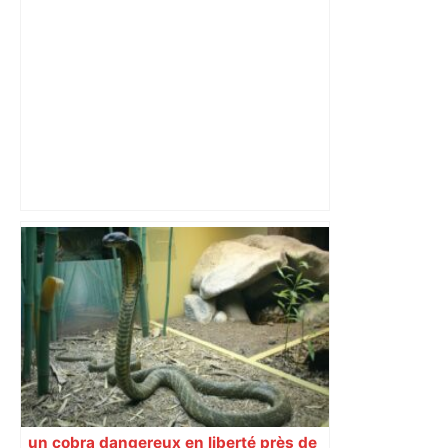
non-stop lors du plus grand "back to
back" de l'histoire au Petit Bikini –
ladepeche.fr
Trois ans de prison pour deux hommes
qui filmaient et diffusaient les
violences infligées à leur codétenu –
ladepeche.fr
un cobra dangereux en liberté près de