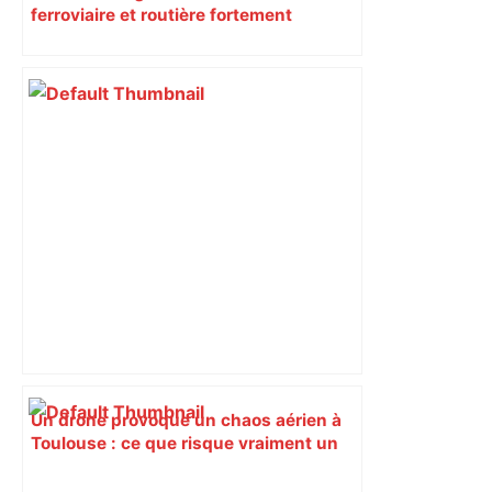
ferroviaire et routière fortement
perturbée en Haute-Garonne, l’A61
bloquée
Un drone provoque un chaos aérien à
Toulouse : ce que risque vraiment un
pilote hors des clous – France 3
Régions