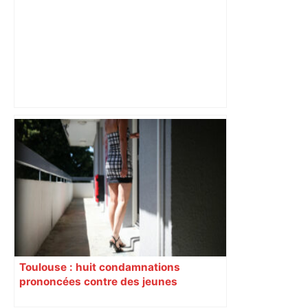
"C’est l’une des plus fortes
fréquentations du circuit" : Toulouse
est-elle la capitale du poker amateur –
ladepeche.fr
Toulouse : huit condamnations
prononcées contre des jeunes
impliqués dans la prostitution