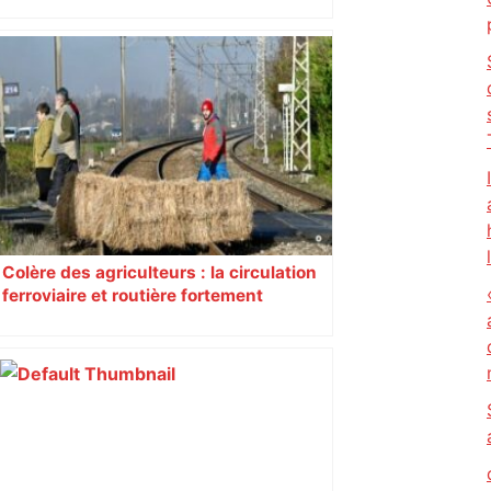
insoumis crée la surprise
Colère des agriculteurs : la circulation
ferroviaire et routière fortement
perturbée en Haute-Garonne, l’A61
bloquée