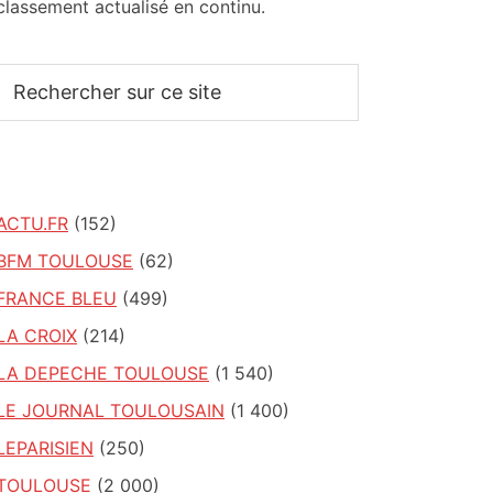
classement actualisé en continu.
Rechercher
sur
ce
site
ACTU.FR
(152)
BFM TOULOUSE
(62)
FRANCE BLEU
(499)
LA CROIX
(214)
LA DEPECHE TOULOUSE
(1 540)
LE JOURNAL TOULOUSAIN
(1 400)
LEPARISIEN
(250)
TOULOUSE
(2 000)