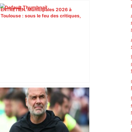
ENTRETIEN. Municipales 2026 à
Toulouse : sous le feu des critiques,
Briançon assume son alliance avec
Piquemal, "ce n’est pas un accord de
postes" – ladepeche.fr
Toulouse. Un incendie se déclare dans
un bâtiment désaffecté : une
cinquantaine de migrants évacuée –
Actu.fr