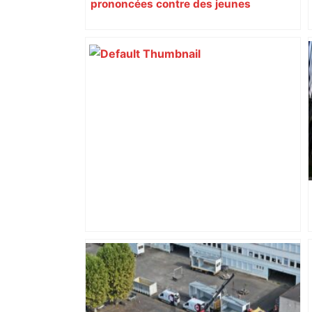
prononcées contre des jeunes
impliqués dans la prostitution
d’adolescentes
« Rien d'inquiétant » pour Guillaume
Restes, le gardien de Toulouse, après
sa sortie à Metz – L'Équipe