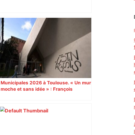
"C'est la reprise des bouchons et c'est
horrible", plus de 17 km de
ralentissements autour de Toulouse ce
jeudi matin, on vous donne les
secteurs à éviter – ladepeche.fr
Municipales 2026 à Toulouse. « Un mur
moche et sans idée » : François
Piquemal (LFI), un détracteur de plus
du nouvel accueil du musée des
Augustins