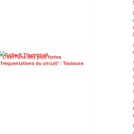
"C’est l’une des plus fortes
fréquentations du circuit" : Toulouse
est-elle la capitale du poker amateur –
ladepeche.fr