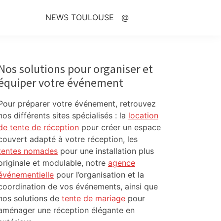
NEWS TOULOUSE
@
Primary
Sidebar
Nos solutions pour organiser et
équiper votre événement
Pour préparer votre événement, retrouvez
nos différents sites spécialisés : la
location
de tente de réception
pour créer un espace
couvert adapté à votre réception, les
tentes nomades
pour une installation plus
originale et modulable, notre
agence
événementielle
pour l’organisation et la
coordination de vos événements, ainsi que
nos solutions de
tente de mariage
pour
aménager une réception élégante en