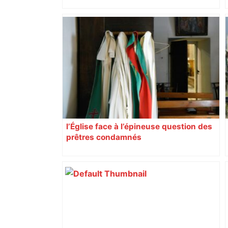
Alliance PS/LFI à Toulouse : Marc
Sztulman claque la porte – RMC
l’Église face à l’épineuse question des
prêtres condamnés