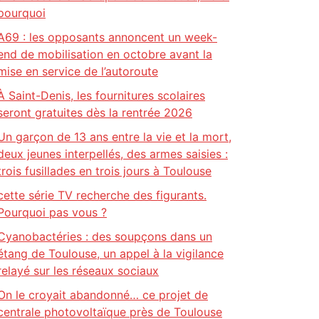
pourquoi
A69 : les opposants annoncent un week-
end de mobilisation en octobre avant la
mise en service de l’autoroute
À Saint-Denis, les fournitures scolaires
seront gratuites dès la rentrée 2026
Un garçon de 13 ans entre la vie et la mort,
deux jeunes interpellés, des armes saisies :
trois fusillades en trois jours à Toulouse
cette série TV recherche des figurants.
Pourquoi pas vous ?
Cyanobactéries : des soupçons dans un
étang de Toulouse, un appel à la vigilance
relayé sur les réseaux sociaux
On le croyait abandonné… ce projet de
centrale photovoltaïque près de Toulouse