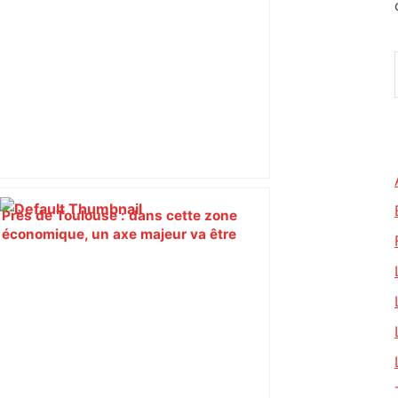
Près de Toulouse : dans cette zone
économique, un axe majeur va être
fermé en fin de soirée, voici les
déviations – Actu.fr