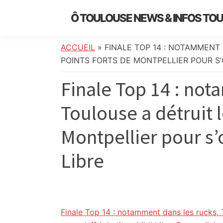
Skip
Skip
Skip
Skip
Ô TOULOUSE NEWS & INFOS TO
to
to
to
to
essentiel
primary
main
primary
footer
de
navigation
content
sidebar
ACCUEIL
»
FINALE TOP 14 : NOTAMMENT
l’actualité
POINTS FORTS DE MONTPELLIER POUR S’OF
toulousaine
Finale Top 14 : not
:
info
Toulouse a détruit l
locale,
société,
Montpellier pour s’of
culture,
politique,
Libre
météo,
faits
divers
et
initiatives
Finale Top 14 : notamment dans les rucks, T