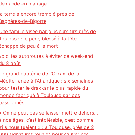
demande en mariage
la terre a encore tremblé près de
Bagnères-de-Bigorre
Une famille visée par plusieurs tirs près de
Toulouse : le père, blessé à la tête,
échappe de peu à la mort
voici les autoroutes à éviter ce week-end
du 8 août
Le grand baptême de l'Orkan, de la
Méditerranée à l'Atlantique : six semaines
pour tester le drakkar le plus rapide du
monde fabriqué à Toulouse par des
passionnés
« On ne peut pas se laisser mettre dehors…
à nos âges, c’est intolérable, c’est comme
s’ils nous tuaient » : à Toulouse, près de 2
000 signatures réunies pour sauver ces