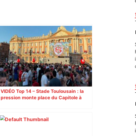
VIDÉO Top 14 – Stade Toulousain : la
pression monte place du Capitole à
Toulouse, jusqu’à 18.000 spectateurs
attendues