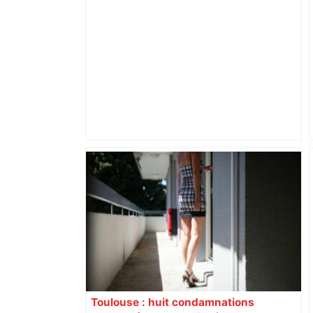
finale ! – RMC Sport
Bilan du marché du logement neuf :
une lueur d'espoir pour l'immobilier à
Toulouse ? – Actu.fr
Toulouse : huit condamnations