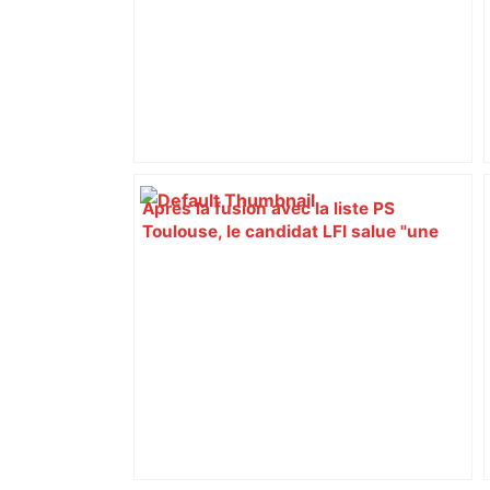
Après la fusion avec la liste PS
Toulouse, le candidat LFI salue "une
dynamique qui nous oblige à la
responsabilité" – Franceinfo