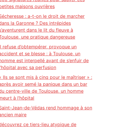
petites maisons ouvrières
Sécheresse : a-t-on le droit de marcher
dans la Garonne ? Des intrépides
s’aventurent dans le lit du fleuve à
Toulouse, une pratique dangereuse
Il refuse d’obtempérer, provoque un
accident et se blesse : à Toulouse, un
homme est interpellé avant de s’enfuir de
l’hôpital avec sa perfusion
« Ils se sont mis à cinq pour le maîtriser » :
après avoir semé la panique dans un bar
du centre-ville de Toulouse, un homme
meurt à l’hôpital
Saint-Jean-de-Védas rend hommage à son
ancien maire
découvrez ce tiers-lieu atypique de