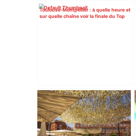
Toulouse-Montpellier : à quelle heure et
sur quelle chaîne voir la finale du Top
14 de rugby ? – Le Parisien
Direct. Top 14 – Montpellier – Stade
français : qui pour rejoindre l'ogre
toulousain en finale ? Suivez la demi-
finale – Rugbyrama