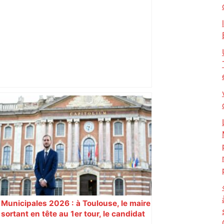
Mort mystérieuse près de Toulouse :
une émission de M6 revient sur l'affaire
Christian Abraham, retrouvé la gorge
tranchée et recouvert de feuilles il y a
deux ans – ladepeche.fr
Municipales 2026 : à Toulouse, le maire
sortant en tête au 1er tour, le candidat