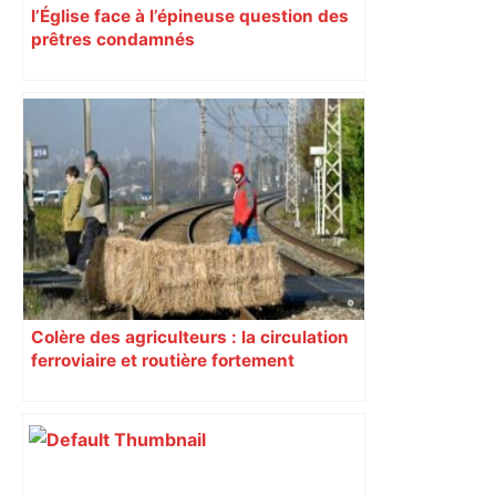
l’Église face à l’épineuse question des
prêtres condamnés
Colère des agriculteurs : la circulation
ferroviaire et routière fortement
perturbée en Haute-Garonne, l’A61
bloquée