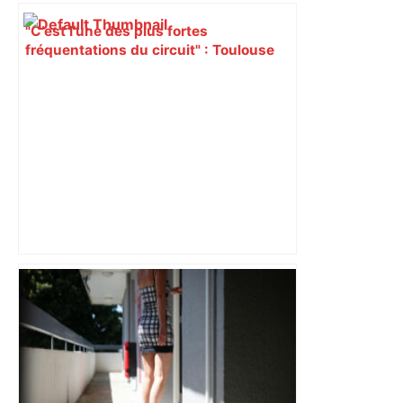
"C’est l’une des plus fortes
fréquentations du circuit" : Toulouse
est-elle la capitale du poker amateur –
ladepeche.fr
"Je suis malheureux parce que si on
maîtrise mieux, on est champion de
France" : Joan Caudullo après la finale
Toulouse-Montpellier – Midi Libre