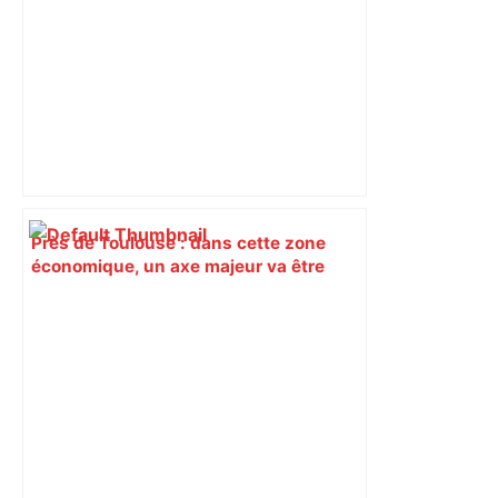
Près de Toulouse : dans cette zone
économique, un axe majeur va être
fermé en fin de soirée, voici les
déviations – Actu.fr