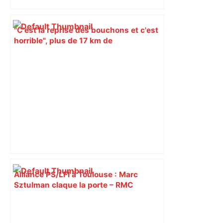
"C'est la reprise des bouchons et c'est
horrible", plus de 17 km de
ralentissements autour de Toulouse ce
jeudi matin, on vous donne les
secteurs à éviter – ladepeche.fr
Alliance PS/LFI à Toulouse : Marc
Sztulman claque la porte – RMC