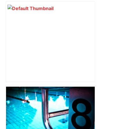
30 000 personnes attendues pour la
Marche des fiertés à Toulouse :
parcours, horaires et after-pride, voici
le programme – Actu.fr