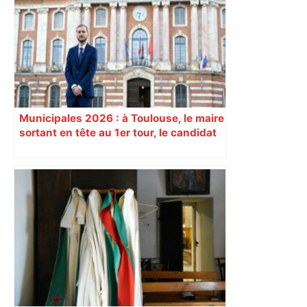
une émission de M6 revient sur l'affaire
Christian Abraham, retrouvé la gorge
tranchée et recouvert de feuilles il y a
deux ans – ladepeche.fr
Municipales 2026 : à Toulouse, le maire
sortant en tête au 1er tour, le candidat
insoumis crée la surprise