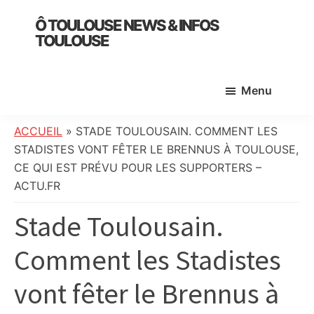
Skip
Skip
Skip
Ô TOULOUSE NEWS & INFOS
to
to
to
TOULOUSE
main
primary
footer
essentiel
content
sidebar
de
Menu
l’actualité
toulousaine
:
ACCUEIL
»
STADE TOULOUSAIN. COMMENT LES
info
STADISTES VONT FÊTER LE BRENNUS À TOULOUSE,
locale,
CE QUI EST PRÉVU POUR LES SUPPORTERS –
société,
ACTU.FR
culture,
Stade Toulousain.
politique,
météo,
Comment les Stadistes
faits
divers
vont fêter le Brennus à
et
initiatives