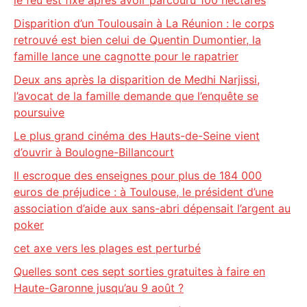
le feu est fixé après avoir parcouru 100 hectares
Disparition d’un Toulousain à La Réunion : le corps
retrouvé est bien celui de Quentin Dumontier, la
famille lance une cagnotte pour le rapatrier
Deux ans après la disparition de Medhi Narjissi,
l’avocat de la famille demande que l’enquête se
poursuive
Le plus grand cinéma des Hauts-de-Seine vient
d’ouvrir à Boulogne-Billancourt
Il escroque des enseignes pour plus de 184 000
euros de préjudice : à Toulouse, le président d’une
association d’aide aux sans-abri dépensait l’argent au
poker
cet axe vers les plages est perturbé
Quelles sont ces sept sorties gratuites à faire en
Haute-Garonne jusqu’au 9 août ?