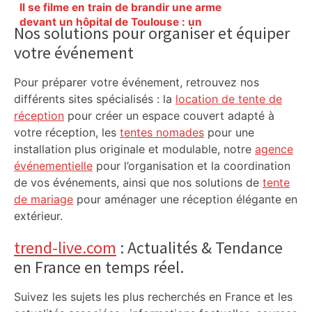
Primary
Il se filme en train de brandir une arme
Sidebar
devant un hôpital de Toulouse : un
Nos solutions pour organiser et équiper
homme de 35 ans interpellé après une
votre événement
fuite en trottinette – ladepeche.fr
Pour préparer votre événement, retrouvez nos
différents sites spécialisés : la
location de tente de
réception
pour créer un espace couvert adapté à
votre réception, les
tentes nomades
pour une
installation plus originale et modulable, notre
agence
événementielle
pour l’organisation et la coordination
de vos événements, ainsi que nos solutions de
tente
de mariage
pour aménager une réception élégante en
extérieur.
trend-live.com
: Actualités & Tendance
en France en temps réel.
Suivez les sujets les plus recherchés en France et les