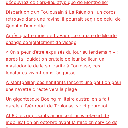
découvrez ce tiers-lieu atypique de Montpellier
Disparition d’un Toulousain à La Réunion : un corps
retrouvé dans une ravine, il pourrait s’agir de celui de
Quentin Dumontier
Après quatre mois de travaux, ce square de Mende
change complètement de visage
« On a peur d’être expulsés du jour au lendemain » :
après la liquidation brutale de leur bailleur, un
mastodonte de la solidarité à Toulouse, ces
locataires vivent dans l’angoisse
À Montpellier, ces habitants lancent une pétition pour
une navette directe vers la plage
Un gigantesque Boeing militaire australien a fait
escale à l’aéroport de Toulouse, voici pourquoi
A69 : les opposants annoncent un week-end de
mobilisation en octobre avant la mise en service de