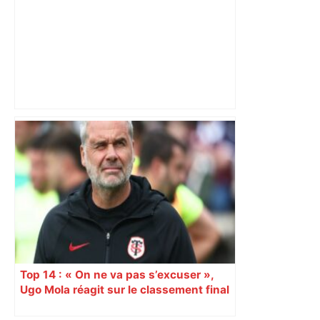
Toulouse. Un incendie se déclare dans
un bâtiment désaffecté : une
cinquantaine de migrants évacuée –
Actu.fr
Top 14 : « On ne va pas s’excuser »,
Ugo Mola réagit sur le classement final
et la folle dernière journée de
championnat