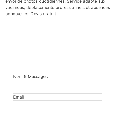
envoi de photos quotidiennes. Service adapté aux
vacances, déplacements professionnels et absences
ponctuelles. Devis gratuit.
Footer
Nom & Message :
Email :