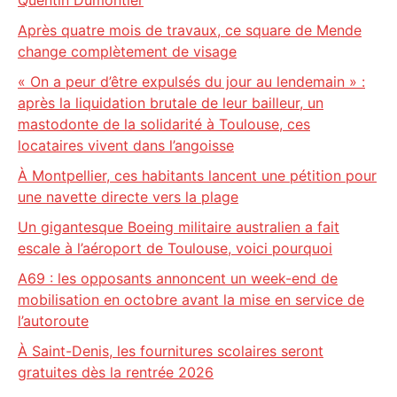
Quentin Dumontier
Après quatre mois de travaux, ce square de Mende
change complètement de visage
« On a peur d’être expulsés du jour au lendemain » :
après la liquidation brutale de leur bailleur, un
mastodonte de la solidarité à Toulouse, ces
locataires vivent dans l’angoisse
À Montpellier, ces habitants lancent une pétition pour
une navette directe vers la plage
Un gigantesque Boeing militaire australien a fait
escale à l’aéroport de Toulouse, voici pourquoi
A69 : les opposants annoncent un week-end de
mobilisation en octobre avant la mise en service de
l’autoroute
À Saint-Denis, les fournitures scolaires seront
gratuites dès la rentrée 2026