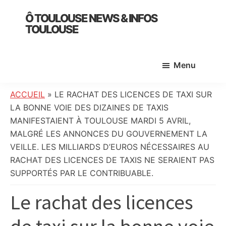
Skip
Skip
Skip
Ô TOULOUSE NEWS & INFOS
to
to
to
TOULOUSE
main
primary
footer
essentiel
content
sidebar
de
Menu
l’actualité
toulousaine
:
ACCUEIL
»
LE RACHAT DES LICENCES DE TAXI SUR
info
LA BONNE VOIE DES DIZAINES DE TAXIS
locale,
MANIFESTAIENT À TOULOUSE MARDI 5 AVRIL,
société,
MALGRÉ LES ANNONCES DU GOUVERNEMENT LA
culture,
VEILLE. LES MILLIARDS D’EUROS NÉCESSAIRES AU
politique,
RACHAT DES LICENCES DE TAXIS NE SERAIENT PAS
météo,
SUPPORTÉS PAR LE CONTRIBUABLE.
faits
Le rachat des licences
divers
et
initiatives