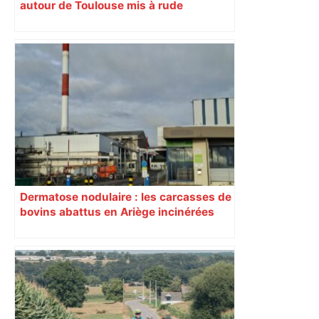
autour de Toulouse mis à rude
épreuves avec les intempéries
Dermatose nodulaire : les carcasses de
bovins abattus en Ariège incinérées
dans une usine en Normandie à 800
km de là