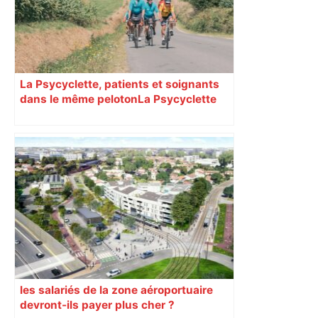
La Psycyclette, patients et soignants
dans le même peloton​​​​​​ La Psycyclette
est une randonnée à vélo de plus de
1000 kilomètres mêlant des personnes
vivant avec des troubles psychiques,
des soignants et des cyclotouristes.
« La Croix » a participé en septembre à
sa septième édition, du Mont-Saint-
Michel à Toulouse.
les salariés de la zone aéroportuaire
devront-ils payer plus cher ?