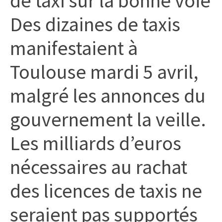
de taxi sur la bonne voie
citoyennes
Des dizaines de taxis
manifestaient à
Toulouse mardi 5 avril,
malgré les annonces du
gouvernement la veille.
Les milliards d’euros
nécessaires au rachat
des licences de taxis ne
seraient pas supportés