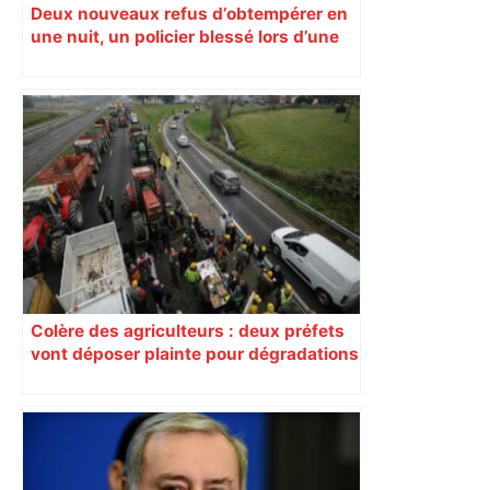
Deux nouveaux refus d’obtempérer en
une nuit, un policier blessé lors d’une
course poursuite dénonce « un
phénomène récurrent »
Colère des agriculteurs : deux préfets
vont déposer plainte pour dégradations
dans le Sud-Ouest