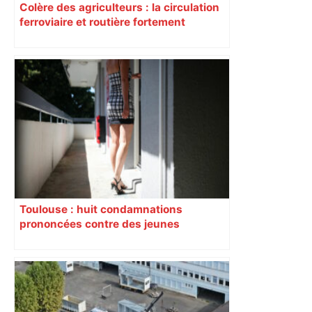
Colère des agriculteurs : la circulation
ferroviaire et routière fortement
perturbée en Haute-Garonne, l’A61
bloquée
Toulouse : huit condamnations
prononcées contre des jeunes
impliqués dans la prostitution
d’adolescentes