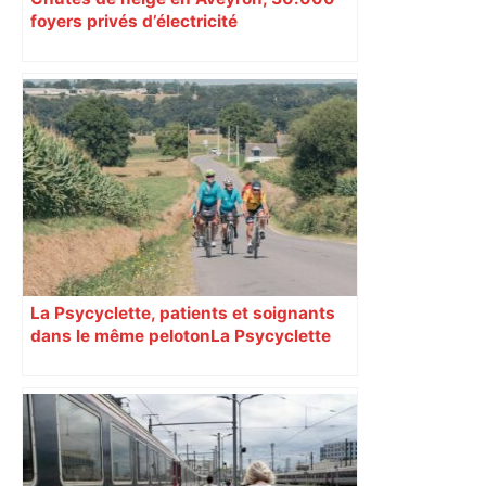
foyers privés d’électricité
La Psycyclette, patients et soignants
dans le même peloton​​​​​​ La Psycyclette
est une randonnée à vélo de plus de
1000 kilomètres mêlant des personnes
vivant avec des troubles psychiques,
des soignants et des cyclotouristes.
« La Croix » a participé en septembre à
sa septième édition, du Mont-Saint-