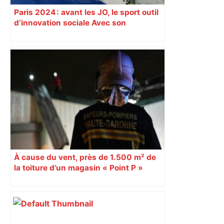
Paris 2024 : avant les JO, le sport outil
d’innovation sociale Avec son
programme « Impact 2024 », le Comité
d’organisation des Jeux de Paris
soutient depuis deux ans des
centaines de projets à vocation sociale.
Exemple à Toulouse et à Tarbes, avec
l’escalade qui espère dépasser le mur
d’indifférence des quartiers populaires.
Reportage
À cause du vent, près de 1.500 m² de
la toiture d’un magasin « Point P »
s’effondrent à Toulouse