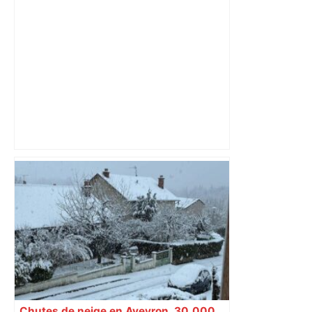
Toulouse : Mariée depuis 1982, une
femme handicapée découvre l’horreur
que son mari lui infligeait la nuit –
ladepeche.fr
Chutes de neige en Aveyron, 30.000