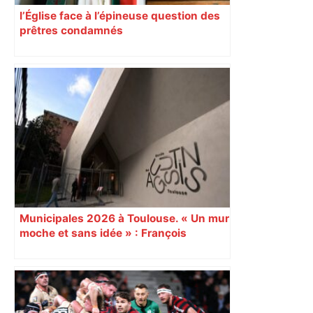
l’Église face à l’épineuse question des
prêtres condamnés
Municipales 2026 à Toulouse. « Un mur
moche et sans idée » : François
Piquemal (LFI), un détracteur de plus
du nouvel accueil du musée des
Augustins