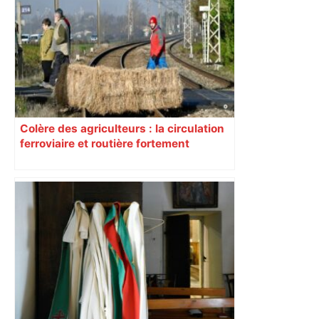
déconnecter en famille" appelle de ses
vœux l’entraîneur toulousain Carles
Martinez Novell – ladepeche.fr
Colère des agriculteurs : la circulation
ferroviaire et routière fortement
perturbée en Haute-Garonne, l’A61
bloquée