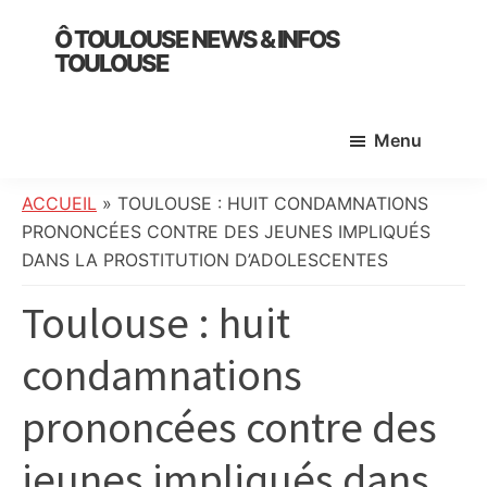
Skip
Skip
Skip
Ô TOULOUSE NEWS & INFOS
to
to
to
TOULOUSE
main
primary
footer
essentiel
content
sidebar
de
Menu
l’actualité
toulousaine
:
ACCUEIL
»
TOULOUSE : HUIT CONDAMNATIONS
info
PRONONCÉES CONTRE DES JEUNES IMPLIQUÉS
locale,
DANS LA PROSTITUTION D’ADOLESCENTES
société,
Toulouse : huit
culture,
politique,
condamnations
météo,
faits
prononcées contre des
divers
et
jeunes impliqués dans
initiatives