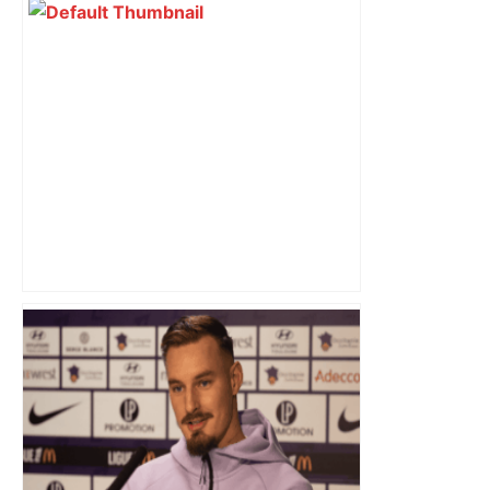
DIRECT. Colère des agriculteurs :
mobilisation agricole à Toulouse ce
samedi, 113 vaches abattues en Ariège
– ladepeche.fr