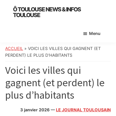
Skip
Skip
Skip
Ô TOULOUSE NEWS & INFOS
to
to
to
TOULOUSE
main
primary
footer
essentiel
content
sidebar
de
Menu
l’actualité
toulousaine
:
ACCUEIL
»
VOICI LES VILLES QUI GAGNENT (ET
info
PERDENT) LE PLUS D’HABITANTS
locale,
Voici les villes qui
société,
culture,
gagnent (et perdent) le
politique,
météo,
plus d’habitants
faits
divers
et
3 janvier 2026
—
LE JOURNAL TOULOUSAIN
initiatives