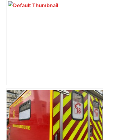
Direct. Top 14 – Perpignan – Toulouse :
l’Usap peut-elle faire chuter le
champion toulousain ? – Rugbyrama