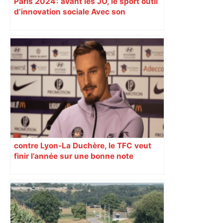
Paris 2024 : avant les JO, le sport outil
d’innovation sociale Avec son
programme « Impact 2024 », le Comité
d’organisation des Jeux de Paris
soutient depuis deux ans des
centaines de projets à vocation sociale.
Exemple à Toulouse et à Tarbes, avec
l’escalade qui espère dépasser le mur
d’indifférence des quartiers populaires.
Reportage
contre Lyon-La Duchère, le TFC veut
finir l’année sur une bonne note