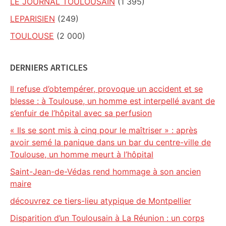
LE JOURNAL TOULOUSAIN
(1 395)
LEPARISIEN
(249)
TOULOUSE
(2 000)
DERNIERS ARTICLES
Il refuse d’obtempérer, provoque un accident et se
blesse : à Toulouse, un homme est interpellé avant de
s’enfuir de l’hôpital avec sa perfusion
« Ils se sont mis à cinq pour le maîtriser » : après
avoir semé la panique dans un bar du centre-ville de
Toulouse, un homme meurt à l’hôpital
Saint-Jean-de-Védas rend hommage à son ancien
maire
découvrez ce tiers-lieu atypique de Montpellier
Disparition d’un Toulousain à La Réunion : un corps