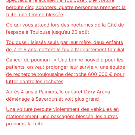
Spectaculaire accident à Toulouse : une voiture
percute cinq scooters, quatre personnes prennent la
fuite, une femme blessée
Ce qui vous attend lors des nocturnes de la Cité de
l’espace à Toulouse jusqu’au 20 août
Toulouse : laissés seuls par leur mère, deux enfants
de 7 et 9 ans mettent le feu à l’appartement familial
Cancer du poumon : « Une bonne nouvelle pour les
patients, on veut prolonger leur survie », une équipe
de recherche toulousaine décroche 600 000 € pour
lutter contre les rechutes
Après 4 ans à Pamiers, le cabaret Døry Arena
déménage à Saverdun et voit plus grand
Une voiture percute violemment des véhicules en
stationnement, une passagère blessée, les autres
prennent la fuite