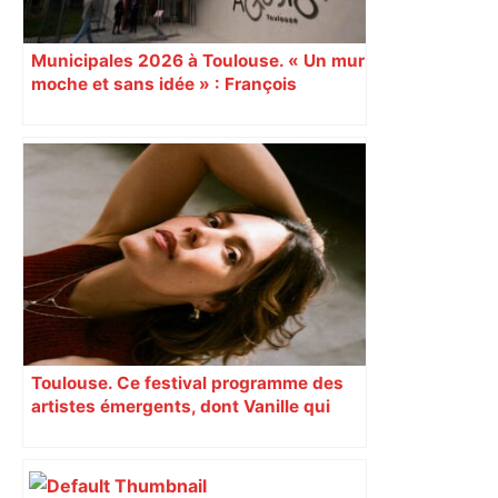
Municipales 2026 à Toulouse. « Un mur
moche et sans idée » : François
Piquemal (LFI), un détracteur de plus
du nouvel accueil du musée des
Augustins
Toulouse. Ce festival programme des
artistes émergents, dont Vanille qui
cartonne sur les réseaux sociaux