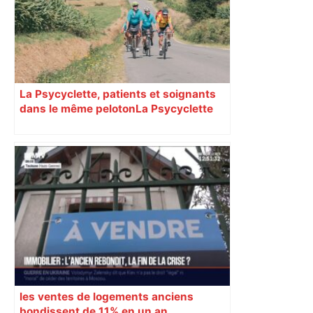
La Psycyclette, patients et soignants
dans le même peloton​​​​​​ La Psycyclette
est une randonnée à vélo de plus de
1000 kilomètres mêlant des personnes
vivant avec des troubles psychiques,
des soignants et des cyclotouristes.
« La Croix » a participé en septembre à
sa septième édition, du Mont-Saint-
Michel à Toulouse.
les ventes de logements anciens
bondissent de 11% en un an