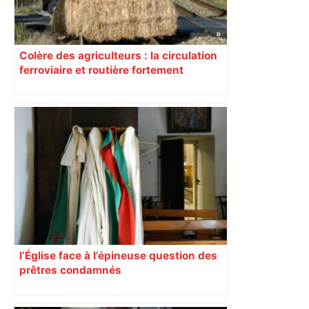
Colère des agriculteurs : la circulation
ferroviaire et routière fortement
perturbée en Haute-Garonne, l’A61
bloquée
l’Église face à l’épineuse question des
prêtres condamnés