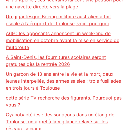
une navette directe vers la plage
Un gigantesque Boeing militaire australien a fait
escale à l’aéroport de Toulouse, voici pourquoi
A69 : les opposants annoncent un week-end de
mobilisation en octobre avant la mise en service de
l’autoroute
À Saint-Denis, les fournitures scolaires seront
gratuites dès la rentrée 2026
Un garçon de 13 ans entre la vie et la mort, deux
jeunes interpellés, des armes saisies : trois fusillades
en trois jours à Toulouse
cette série TV recherche des figurants. Pourquoi pas
vous ?
Cyanobactéries : des soupçons dans un étang de
Toulouse, un appel à la vigilance relayé sur les
réseaux sociaux