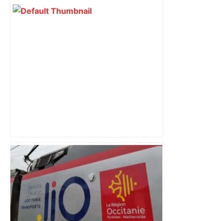
revendiquant surtout son art du jeu en
mouvement, vif et spectaculaire.
Décryptage. Série (4 / 10)
Top 14 : Perpignan mate le leader
Toulouse et quitte la dernière place –
lanouvellerepublique.fr