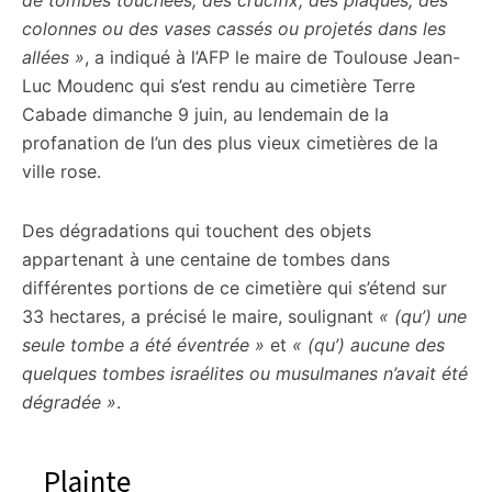
de tombes touchées, des crucifix, des plaques, des
citoyennes
colonnes ou des vases cassés ou projetés dans les
allées »
, a indiqué à l’AFP le maire de Toulouse Jean-
Luc Moudenc qui s’est rendu au cimetière Terre
Cabade dimanche 9 juin, au lendemain de la
profanation de l’un des plus vieux cimetières de la
ville rose.
Des dégradations qui touchent des objets
appartenant à une centaine de tombes dans
différentes portions de ce cimetière qui s’étend sur
33 hectares, a précisé le maire, soulignant
« (qu’) une
seule tombe a été éventrée »
et
« (qu’) aucune des
quelques tombes israélites ou musulmanes n’avait été
dégradée »
.
Plainte