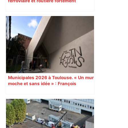
ferroviaire et routière fortement
perturbée en Haute-Garonne, l’A61
bloquée
Municipales 2026 à Toulouse. « Un mur
moche et sans idée » : François
Piquemal (LFI), un détracteur de plus
du nouvel accueil du musée des
Augustins