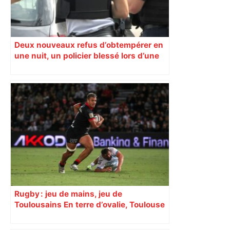
Deux nouveaux refus d’obtempérer en
une nuit, un policier blessé lors d’une
course poursuite dénonce « un
phénomène récurrent »
Rugby : jeu de mains, jeu de
Toulousains En terre d’ovalie, Toulouse
est capitale avec son club, le Stade
toulousain, accumulant les titres, mais