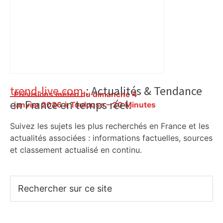
Primary
trend-live.com
: Actualités & Tendance
Prévisions météo du dimanche 4
en France en temps réel.
Sidebar
janvier 2026 à Toulouse – 20 Minutes
Suivez les sujets les plus recherchés en France et les
actualités associées : informations factuelles, sources
et classement actualisé en continu.
Rechercher
sur
ce
site