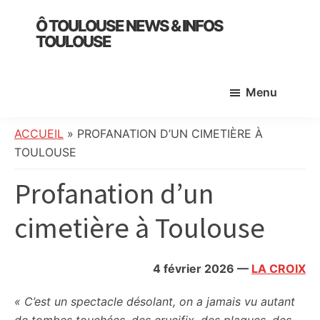
Skip
Skip
Skip
Ô TOULOUSE NEWS & INFOS
to
to
to
TOULOUSE
main
primary
footer
essentiel
content
sidebar
de
Menu
l’actualité
toulousaine
:
ACCUEIL
»
PROFANATION D’UN CIMETIÈRE À
info
TOULOUSE
locale,
Profanation d’un
société,
culture,
cimetière à Toulouse
politique,
météo,
faits
4 février 2026
—
LA CROIX
divers
et
« C’est un spectacle désolant, on a jamais vu autant
initiatives