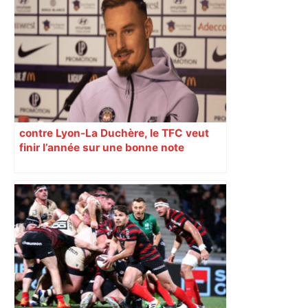
Top 14: comment Perpignan a une
nouvelle fois fait tomber Toulouse? –
RMC Sport
contre Lyon-La Duchère, le TFC veut
finir l’année sur une bonne note