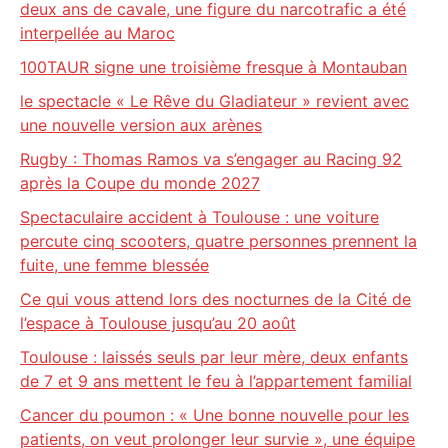
deux ans de cavale, une figure du narcotrafic a été
interpellée au Maroc
100TAUR signe une troisième fresque à Montauban
le spectacle « Le Rêve du Gladiateur » revient avec
une nouvelle version aux arènes
Rugby : Thomas Ramos va s’engager au Racing 92
après la Coupe du monde 2027
Spectaculaire accident à Toulouse : une voiture
percute cinq scooters, quatre personnes prennent la
fuite, une femme blessée
Ce qui vous attend lors des nocturnes de la Cité de
l’espace à Toulouse jusqu’au 20 août
Toulouse : laissés seuls par leur mère, deux enfants
de 7 et 9 ans mettent le feu à l’appartement familial
Cancer du poumon : « Une bonne nouvelle pour les
patients, on veut prolonger leur survie », une équipe