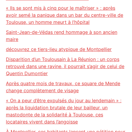
« Ils se sont mis à cinq pour le maîtriser » : après
avoir semé la panique dans un bar du centre-ville de
Toulouse, un homme meurt à l’hôpital
Saint-Jean-de-Védas rend hommage à son ancien
maire
découvrez ce tiers-lieu atypique de Montpellier
Disparition d’un Toulousain à La Réunion : un corps
retrouvé dans une ravine, il pourrait s’agir de celui de
Quentin Dumontier
Après quatre mois de travaux, ce square de Mende
change complètement de visage
« On a peur d’être expulsés du jour au lendemain » :
après la liquidation brutale de leur bailleur, un
mastodonte de la solidarité à Toulouse, ces
locataires vivent dans l’angoisse
À Montpellier, ces habitants lancent une pétition pour