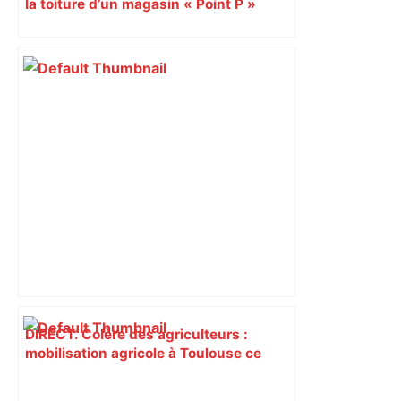
la toiture d’un magasin « Point P »
s’effondrent à Toulouse
DIRECT. Colère des agriculteurs :
mobilisation agricole à Toulouse ce
samedi, 113 vaches abattues en Ariège
– ladepeche.fr