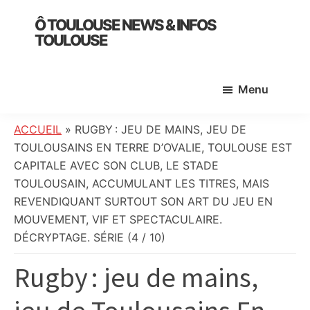
Skip
Skip
Skip
Ô TOULOUSE NEWS & INFOS
to
to
to
TOULOUSE
main
primary
footer
essentiel
content
sidebar
de
Menu
l’actualité
toulousaine
:
ACCUEIL
»
RUGBY : JEU DE MAINS, JEU DE
info
TOULOUSAINS EN TERRE D’OVALIE, TOULOUSE EST
locale,
CAPITALE AVEC SON CLUB, LE STADE
société,
TOULOUSAIN, ACCUMULANT LES TITRES, MAIS
culture,
REVENDIQUANT SURTOUT SON ART DU JEU EN
politique,
MOUVEMENT, VIF ET SPECTACULAIRE.
météo,
DÉCRYPTAGE. SÉRIE (4 / 10)
faits
Rugby : jeu de mains,
divers
et
initiatives