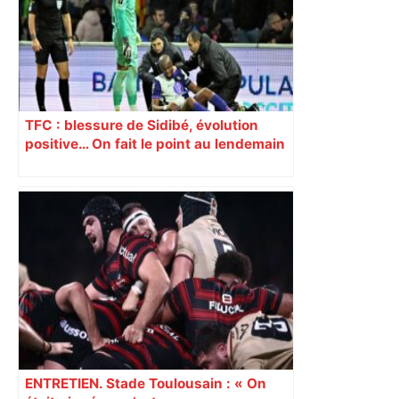
TFC : blessure de Sidibé, évolution
positive… On fait le point au lendemain
du fait de jeu dont a été victime le
défenseur toulousain
ENTRETIEN. Stade Toulousain : « On