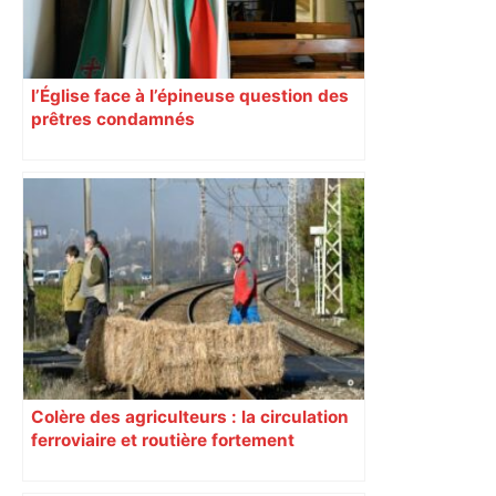
l’Église face à l’épineuse question des
prêtres condamnés
Colère des agriculteurs : la circulation
ferroviaire et routière fortement
perturbée en Haute-Garonne, l’A61
bloquée