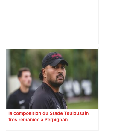
Hanoucca, une fête "des lumières" de
confession juive sous haute
surveillance policière qui a rassemblé
les fidèles au cinéma Pathé Gaumont à
Labège, près de Toulouse –
ladepeche.fr
la composition du Stade Toulousain
très remaniée à Perpignan