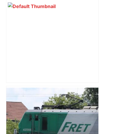
Lyon – Stade Toulousain : comment
Toulouse a frappé fort à Lyon pour
conclure une semaine agitée –
ladepeche.fr