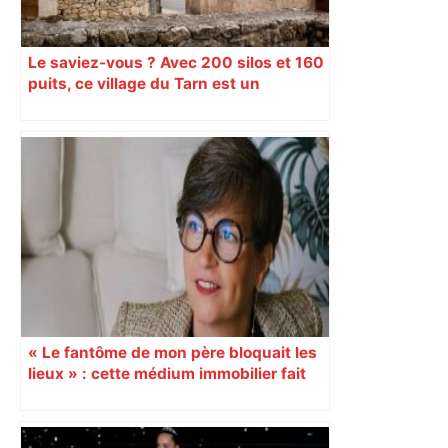
Le saviez-vous ? Avec 200 silos et 160
puits, ce village du Tarn est un
véritable gruyère…
« Le fantôme de mon père bloquait les
lieux » : cette médium immobilier fait
vendre les maisons oubliées