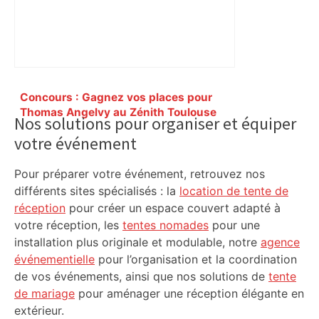
Primary
Concours : Gagnez vos places pour
Sidebar
Thomas Angelvy au Zénith Toulouse
Nos solutions pour organiser et équiper
Métropole le vendredi 9 janvier 2026 à
votre événement
20h30 – Toulouseblog.fr
Pour préparer votre événement, retrouvez nos
différents sites spécialisés : la
location de tente de
réception
pour créer un espace couvert adapté à
votre réception, les
tentes nomades
pour une
installation plus originale et modulable, notre
agence
événementielle
pour l’organisation et la coordination
de vos événements, ainsi que nos solutions de
tente
de mariage
pour aménager une réception élégante en
extérieur.