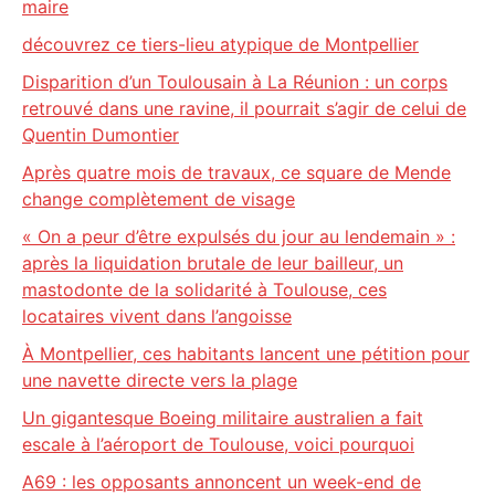
maire
découvrez ce tiers-lieu atypique de Montpellier
Disparition d’un Toulousain à La Réunion : un corps
retrouvé dans une ravine, il pourrait s’agir de celui de
Quentin Dumontier
Après quatre mois de travaux, ce square de Mende
change complètement de visage
« On a peur d’être expulsés du jour au lendemain » :
après la liquidation brutale de leur bailleur, un
mastodonte de la solidarité à Toulouse, ces
locataires vivent dans l’angoisse
À Montpellier, ces habitants lancent une pétition pour
une navette directe vers la plage
Un gigantesque Boeing militaire australien a fait
escale à l’aéroport de Toulouse, voici pourquoi
A69 : les opposants annoncent un week-end de