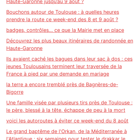
Haute-Garonne jusqu’au 9 août ?
Bouchons autour de Toulouse : à quelles heures
prendre la route ce week-end des 8 et 9 août ?
badges, contrôles… ce que la Mairie met en place
Découvrez les plus beaux itinéraires de randonnée en
Haute-Garonne
Ils avaient caché les bagues dans leur sac à dos : ces
jeunes Toulousains terminent leur traversée de la
France à pied par une demande en mariage
la terre a encore tremblé près de Bagnères-de-
Bigorre
Une famille visée par plusieurs tirs près de Toulouse :
le père, blessé à la tête, échappe de peu à la mort
voici les autoroutes à éviter ce week-end du 8 août
Le grand baptême de l'Orkan, de la Méditerranée à
l'Atlantique : six semaines pour tester le drakkar le