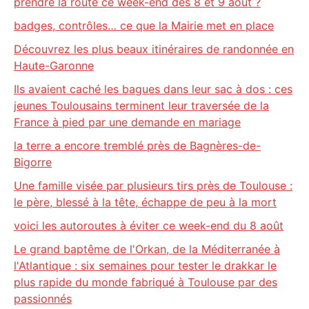
prendre la route ce week-end des 8 et 9 août ?
badges, contrôles… ce que la Mairie met en place
Découvrez les plus beaux itinéraires de randonnée en
Haute-Garonne
Ils avaient caché les bagues dans leur sac à dos : ces
jeunes Toulousains terminent leur traversée de la
France à pied par une demande en mariage
la terre a encore tremblé près de Bagnères-de-
Bigorre
Une famille visée par plusieurs tirs près de Toulouse :
le père, blessé à la tête, échappe de peu à la mort
voici les autoroutes à éviter ce week-end du 8 août
Le grand baptême de l'Orkan, de la Méditerranée à
l'Atlantique : six semaines pour tester le drakkar le
plus rapide du monde fabriqué à Toulouse par des
passionnés