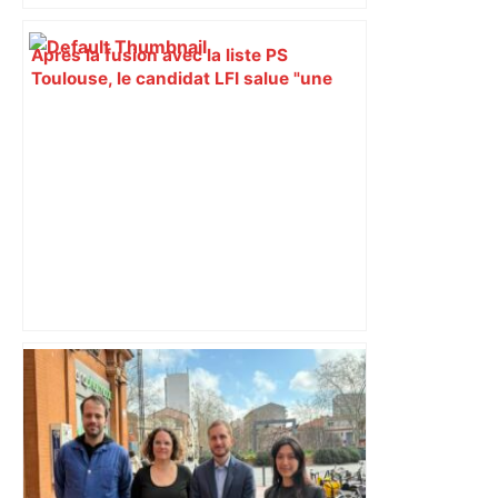
Après la fusion avec la liste PS
Toulouse, le candidat LFI salue "une
dynamique qui nous oblige à la
responsabilité" – Franceinfo
"C’est l’une des plus fortes
fréquentations du circuit" : Toulouse
est-elle la capitale du poker amateur –
ladepeche.fr