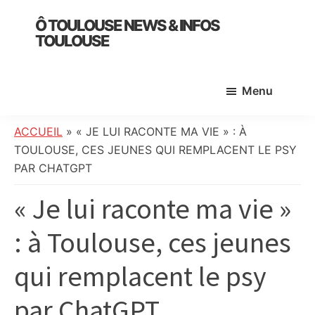
Skip
Skip
Skip
Ô TOULOUSE NEWS & INFOS
to
to
to
TOULOUSE
main
primary
footer
essentiel
content
sidebar
de
Menu
l’actualité
toulousaine
:
ACCUEIL
»
« JE LUI RACONTE MA VIE » : À
info
TOULOUSE, CES JEUNES QUI REMPLACENT LE PSY
locale,
PAR CHATGPT
société,
« Je lui raconte ma vie »
culture,
politique,
: à Toulouse, ces jeunes
météo,
faits
qui remplacent le psy
divers
et
par ChatGPT
initiatives