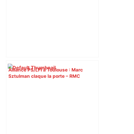
Alliance PS/LFI à Toulouse : Marc
Sztulman claque la porte – RMC