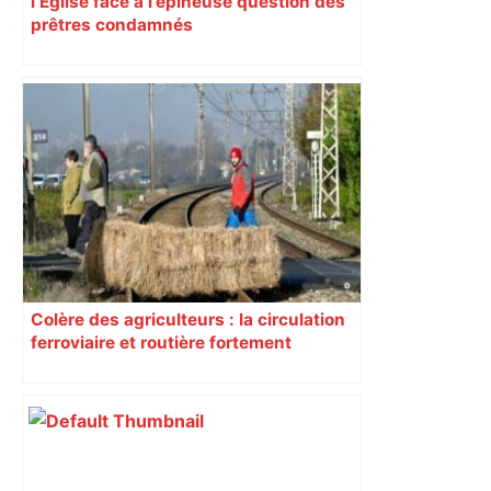
l’Église face à l’épineuse question des
prêtres condamnés
Colère des agriculteurs : la circulation
ferroviaire et routière fortement
perturbée en Haute-Garonne, l’A61
bloquée