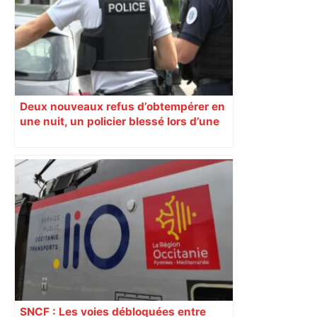
Deux nouveaux refus d’obtempérer en
une nuit, un policier blessé lors d’une
course poursuite dénonce « un
phénomène récurrent »
SNCF : Les voies débloquées entre