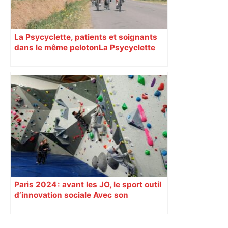
La Psycyclette, patients et soignants
dans le même peloton​​​​​​ La Psycyclette
est une randonnée à vélo de plus de
1000 kilomètres mêlant des personnes
vivant avec des troubles psychiques,
des soignants et des cyclotouristes.
« La Croix » a participé en septembre à
sa septième édition, du Mont-Saint-
Michel à Toulouse.
Paris 2024 : avant les JO, le sport outil
d’innovation sociale Avec son
programme « Impact 2024 », le Comité
d’organisation des Jeux de Paris
soutient depuis deux ans des