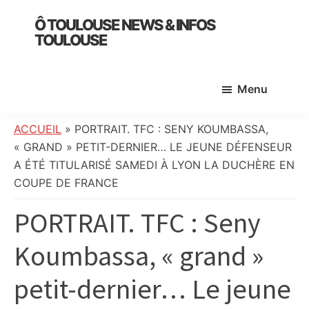
Skip
Skip
Skip
Ô TOULOUSE NEWS & INFOS
to
to
to
TOULOUSE
main
primary
footer
essentiel
content
sidebar
de
Menu
l’actualité
toulousaine
:
ACCUEIL
»
PORTRAIT. TFC : SENY KOUMBASSA,
info
« GRAND » PETIT-DERNIER… LE JEUNE DÉFENSEUR
locale,
A ÉTÉ TITULARISÉ SAMEDI À LYON LA DUCHÈRE EN
société,
COUPE DE FRANCE
culture,
PORTRAIT. TFC : Seny
politique,
météo,
Koumbassa, « grand »
faits
divers
petit-dernier… Le jeune
et
initiatives