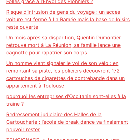
Folles grâce à l’Envol des Pionniers ?
Risque d’intrusion de gens du voyage : un accès
voiture est fermé à La Ramée mais la base de loisirs
reste ouverte
Un mois après sa disparition, Quentin Dumontier
retrouvé mort à La Réunion, sa famille lance une
cagnotte pour rapatrier son corps
Un homme vient signaler le vol de son vélo : en
remontant sa piste, les policiers découvrent 172
cartouches de cigarettes de contrebande dans un
appartement à Toulouse
pourquoi les entreprises d’Occitanie sont-elles à la
traîne ?
Redressement judiciaire des Halles de la
Cartoucherie : l’école de break dance va finalement
pouvoir rester