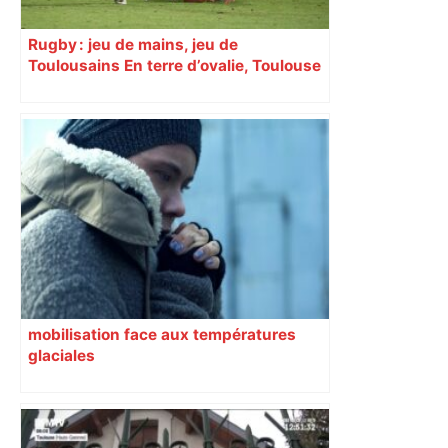
Rugby : jeu de mains, jeu de
Toulousains En terre d’ovalie, Toulouse
est capitale avec son club, le Stade
toulousain, accumulant les titres, mais
revendiquant surtout son art du jeu en
mouvement, vif et spectaculaire.
Décryptage. Série (4 / 10)
mobilisation face aux températures
glaciales