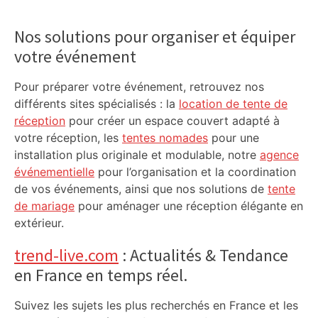
Primary
centaines de projets à vocation sociale.
Sidebar
Exemple à Toulouse et à Tarbes, avec
Nos solutions pour organiser et équiper
l’escalade qui espère dépasser le mur
votre événement
d’indifférence des quartiers populaires.
Reportage
Pour préparer votre événement, retrouvez nos
différents sites spécialisés : la
location de tente de
réception
pour créer un espace couvert adapté à
votre réception, les
tentes nomades
pour une
installation plus originale et modulable, notre
agence
événementielle
pour l’organisation et la coordination
de vos événements, ainsi que nos solutions de
tente
de mariage
pour aménager une réception élégante en
extérieur.
trend-live.com
: Actualités & Tendance
en France en temps réel.
Suivez les sujets les plus recherchés en France et les