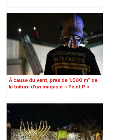
une exposition fait une large place au
débat scientifique actuel concernant
l’hérésie cathare dans le Midi des XIIe
et XIIIe siècles. Une question qui
déchaîne les passions. Explication
À cause du vent, près de 1.500 m² de
la toiture d’un magasin « Point P »
s’effondrent à Toulouse