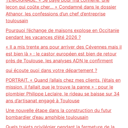
TEMOIGNAGE. « Je paye pour ma connerie, une
leçon qui coûte cher… » Condamné dans le dossier
Athanor, les confessions d’un chef d’entreprise
toulousain
Pourquoi l’échange de maisons explose en Occitanie
pendant les vacances d’été 2026 ?
« Il a mis trente ans pour arriver des Cévennes mais il
est bien là » : le castor européen est bien de retour
près de Toulouse, les analyses ADN le confirment
qui écoute quoi dans votre département ?
PORTRAIT. « Quand j’allais chez mes clients, j’étais en
mission, il fallait que je trouve la panne » : pour le
plombier Philippe Leclaire, le rideau se baisse sur 34
ans d’artisanat engagé à Toulouse
Une nouvelle étape dans la construction du futur
bombardier d’eau amphibie toulousain
Quels trajets privilégier pendant la fermeture de la