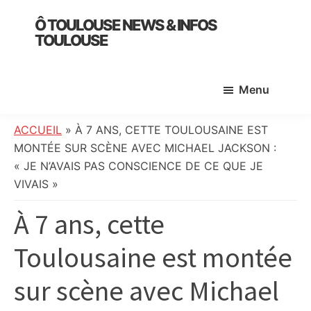
Skip
Skip
Skip
Ô TOULOUSE NEWS & INFOS
to
to
to
TOULOUSE
main
primary
footer
essentiel
content
sidebar
de
Menu
l’actualité
toulousaine
:
ACCUEIL
»
À 7 ANS, CETTE TOULOUSAINE EST
info
MONTÉE SUR SCÈNE AVEC MICHAEL JACKSON :
locale,
« JE N’AVAIS PAS CONSCIENCE DE CE QUE JE
société,
VIVAIS »
culture,
À 7 ans, cette
politique,
météo,
Toulousaine est montée
faits
divers
sur scène avec Michael
et
initiatives