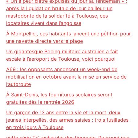
« On a peur d’être expulsés du jour au lendemain » :
après la liquidation brutale de leur bailleur, un
mastodonte de la solidarité à Toulouse, ces
locataires vivent dans l’angoisse
À Montpellier, ces habitants lancent une pétition pour
une navette directe vers la plage
Un gigantesque Boeing militaire australien a fait
escale à l’aéroport de Toulouse, voici pourquoi
A69 : les opposants annoncent un week-end de
mobilisation en octobre avant la mise en service de
l’autoroute
À Saint-Denis, les fournitures scolaires seront
gratuites dès la rentrée 2026
Un garçon de 13 ans entre la vie et la mort, deux
jeunes interpellés, des armes saisies : trois fusillades
en trois jours à Toulouse
cette série TV recherche des figurants. Pourquoi pas