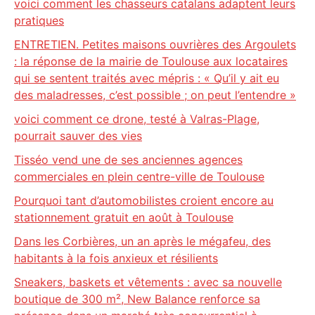
voici comment les chasseurs catalans adaptent leurs
pratiques
ENTRETIEN. Petites maisons ouvrières des Argoulets
: la réponse de la mairie de Toulouse aux locataires
qui se sentent traités avec mépris : « Qu’il y ait eu
des maladresses, c’est possible ; on peut l’entendre »
voici comment ce drone, testé à Valras-Plage,
pourrait sauver des vies
Tisséo vend une de ses anciennes agences
commerciales en plein centre-ville de Toulouse
Pourquoi tant d’automobilistes croient encore au
stationnement gratuit en août à Toulouse
Dans les Corbières, un an après le mégafeu, des
habitants à la fois anxieux et résilients
Sneakers, baskets et vêtements : avec sa nouvelle
boutique de 300 m², New Balance renforce sa