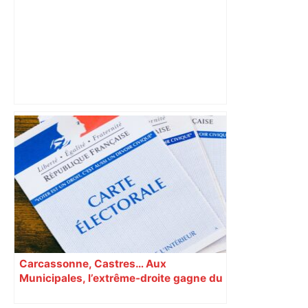
Municipales 2026 : Toulouse va-t-elle
enfin passer à gauche et en finir avec
son « anomalie » ? – L'Humanité
Carcassonne, Castres… Aux
Municipales, l’extrême-droite gagne du
terrain en Occitanie