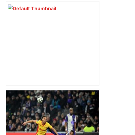
Capilla en bleu ciel pour combien de
temps encore ? Toulouse et l'UBB aux
aguets – Rugbynistere