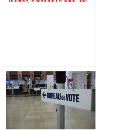
Toulouse, le candidat LFI salue "une
dynamique qui nous oblige à la
responsabilité" – Franceinfo
Vous pensiez que c’était comme une
voiture ? La vérité sur les avions qui
reculent – ici.fr