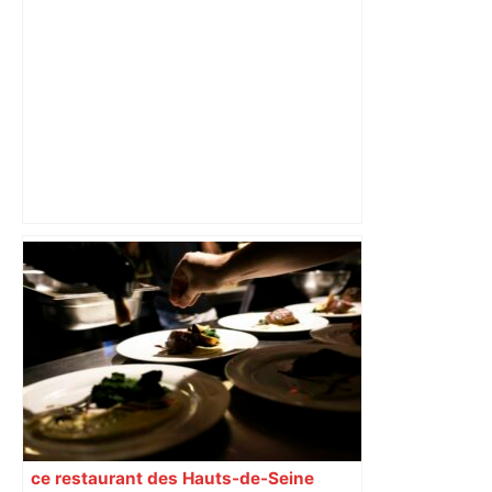
ladepeche.fr
Toulouse. Ne l'oubliez pas, cette station
de la ligne B du métro est fermée
depuis ce lundi – actu.fr
ce restaurant des Hauts-de-Seine