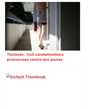
Bilan du marché du logement neuf :
une lueur d'espoir pour l'immobilier à
Toulouse ? – Actu.fr
Toulouse : huit condamnations
prononcées contre des jeunes
impliqués dans la prostitution
d’adolescentes