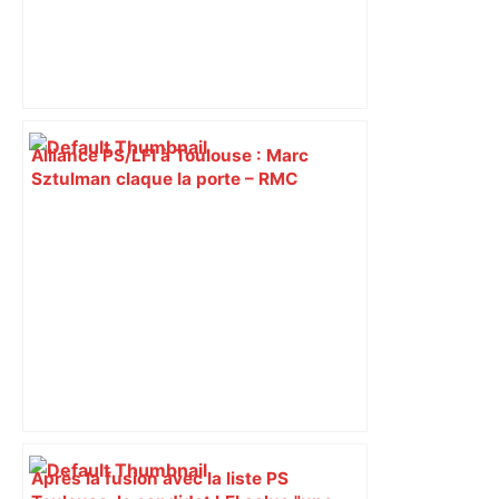
Alliance PS/LFI à Toulouse : Marc
Sztulman claque la porte – RMC
Après la fusion avec la liste PS