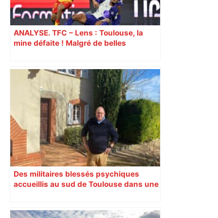
ANALYSE. TFC – Lens : Toulouse, la
mine défaite ! Malgré de belles
dispositions, les Toulousains vite
réduits à 10 ont subi la loi du leader
Des militaires blessés psychiques
accueillis au sud de Toulouse dans une
maison Athos