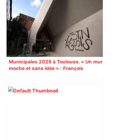
Municipales 2026 à Toulouse. « Un mur
moche et sans idée » : François
Piquemal (LFI), un détracteur de plus
du nouvel accueil du musée des
Augustins