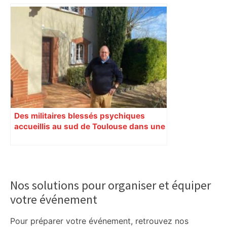
Municipales 2026 à Toulouse : voiture,
métro et train encombrent la campagne
électorale – – Le Mans.maville.com
Des militaires blessés psychiques
accueillis au sud de Toulouse dans une
maison Athos
Primary
Sidebar
Nos solutions pour organiser et équiper
votre événement
Pour préparer votre événement, retrouvez nos