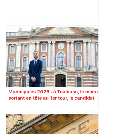
Accident à Toulouse : un piéton
s’engage pour traverser la route, il est
heurté par un bus Tisséo près du canal
– ladepeche.fr
Municipales 2026 : à Toulouse, le maire
sortant en tête au 1er tour, le candidat
insoumis crée la surprise