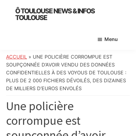
Skip
Skip
Skip
Ô TOULOUSE NEWS & INFOS
to
to
to
TOULOUSE
main
primary
footer
essentiel
content
sidebar
de
Menu
l’actualité
toulousaine
:
ACCUEIL
»
UNE POLICIÈRE CORROMPUE EST
info
SOUPÇONNÉE D’AVOIR VENDU DES DONNÉES
locale,
CONFIDENTIELLES À DES VOYOUS DE TOULOUSE :
société,
PLUS DE 2 000 FICHIERS DÉVOILÉS, DES DIZAINES
culture,
DE MILLIERS D’EUROS ENVOLÉS
politique,
Une policière
météo,
faits
corrompue est
divers
et
soupçonnée d’avoir
initiatives