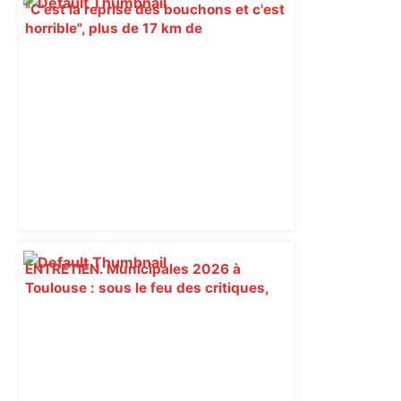
"C'est la reprise des bouchons et c'est
horrible", plus de 17 km de
ralentissements autour de Toulouse ce
jeudi matin, on vous donne les
secteurs à éviter – ladepeche.fr
ENTRETIEN. Municipales 2026 à
Toulouse : sous le feu des critiques,
Briançon assume son alliance avec
Piquemal, "ce n’est pas un accord de
postes" – ladepeche.fr