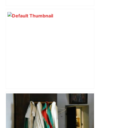
perturbée en Haute-Garonne, l’A61
bloquée
« Rien d'inquiétant » pour Guillaume
Restes, le gardien de Toulouse, après
sa sortie à Metz – L'Équipe