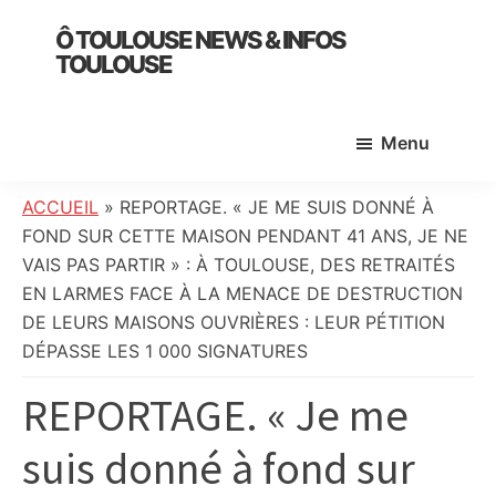
Skip
Skip
Skip
Ô TOULOUSE NEWS & INFOS
to
to
to
TOULOUSE
main
primary
footer
essentiel
content
sidebar
de
Menu
l’actualité
toulousaine
:
ACCUEIL
»
REPORTAGE. « JE ME SUIS DONNÉ À
info
FOND SUR CETTE MAISON PENDANT 41 ANS, JE NE
locale,
VAIS PAS PARTIR » : À TOULOUSE, DES RETRAITÉS
société,
EN LARMES FACE À LA MENACE DE DESTRUCTION
culture,
DE LEURS MAISONS OUVRIÈRES : LEUR PÉTITION
politique,
DÉPASSE LES 1 000 SIGNATURES
météo,
REPORTAGE. « Je me
faits
divers
suis donné à fond sur
et
initiatives