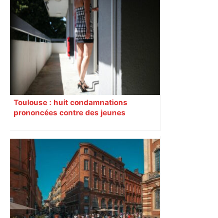
Près de Toulouse : dans cette zone
économique, un axe majeur va être
fermé en fin de soirée, voici les
déviations – Actu.fr
Toulouse : huit condamnations
prononcées contre des jeunes
impliqués dans la prostitution
d’adolescentes