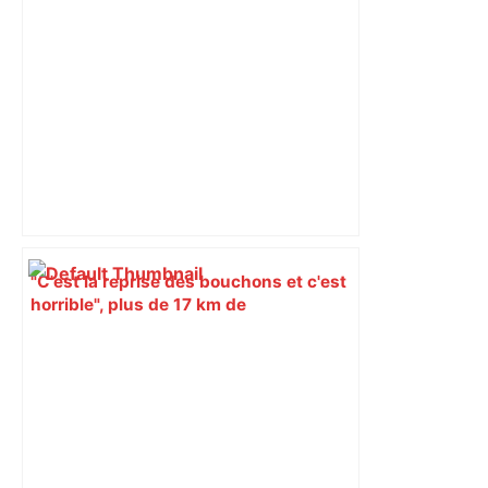
"C'est la reprise des bouchons et c'est
horrible", plus de 17 km de
ralentissements autour de Toulouse ce
jeudi matin, on vous donne les
secteurs à éviter – ladepeche.fr