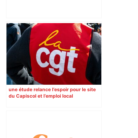
Alliance PS/LFI à Toulouse : Marc
Sztulman claque la porte – RMC
une étude relance l’espoir pour le site
du Capiscol et l’emploi local