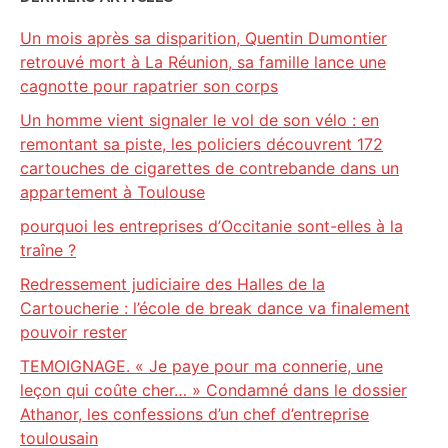
Un mois après sa disparition, Quentin Dumontier
retrouvé mort à La Réunion, sa famille lance une
cagnotte pour rapatrier son corps
Un homme vient signaler le vol de son vélo : en
remontant sa piste, les policiers découvrent 172
cartouches de cigarettes de contrebande dans un
appartement à Toulouse
pourquoi les entreprises d’Occitanie sont-elles à la
traîne ?
Redressement judiciaire des Halles de la
Cartoucherie : l’école de break dance va finalement
pouvoir rester
TEMOIGNAGE. « Je paye pour ma connerie, une
leçon qui coûte cher… » Condamné dans le dossier
Athanor, les confessions d’un chef d’entreprise
toulousain