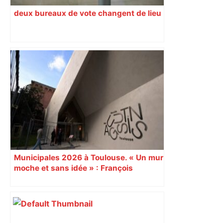
deux bureaux de vote changent de lieu
Municipales 2026 à Toulouse. « Un mur
moche et sans idée » : François
Piquemal (LFI), un détracteur de plus
du nouvel accueil du musée des
Augustins