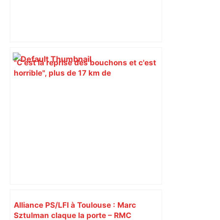
"C'est la reprise des bouchons et c'est
horrible", plus de 17 km de
ralentissements autour de Toulouse ce
jeudi matin, on vous donne les
secteurs à éviter – ladepeche.fr
Alliance PS/LFI à Toulouse : Marc
Sztulman claque la porte – RMC