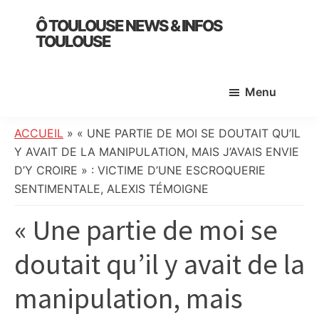
Skip
Skip
Skip
Ô TOULOUSE NEWS & INFOS
to
to
to
TOULOUSE
main
primary
footer
essentiel
content
sidebar
de
Menu
l’actualité
toulousaine
:
ACCUEIL
»
« UNE PARTIE DE MOI SE DOUTAIT QU’IL
info
Y AVAIT DE LA MANIPULATION, MAIS J’AVAIS ENVIE
locale,
D’Y CROIRE » : VICTIME D’UNE ESCROQUERIE
société,
SENTIMENTALE, ALEXIS TÉMOIGNE
culture,
« Une partie de moi se
politique,
météo,
doutait qu’il y avait de la
faits
divers
manipulation, mais
et
initiatives