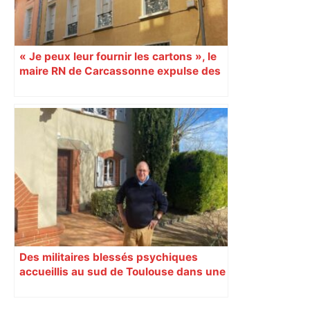
« Je peux leur fournir les cartons », le
maire RN de Carcassonne expulse des
syndicats
Des militaires blessés psychiques
accueillis au sud de Toulouse dans une
maison Athos