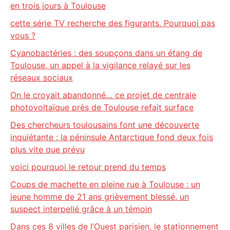
en trois jours à Toulouse
cette série TV recherche des figurants. Pourquoi pas
vous ?
Cyanobactéries : des soupçons dans un étang de
Toulouse, un appel à la vigilance relayé sur les
réseaux sociaux
On le croyait abandonné… ce projet de centrale
photovoltaïque près de Toulouse refait surface
Des chercheurs toulousains font une découverte
inquiétante : la péninsule Antarctique fond deux fois
plus vite que prévu
voici pourquoi le retour prend du temps
Coups de machette en pleine rue à Toulouse : un
jeune homme de 21 ans grièvement blessé, un
suspect interpellé grâce à un témoin
Dans ces 8 villes de l’Ouest parisien, le stationnement