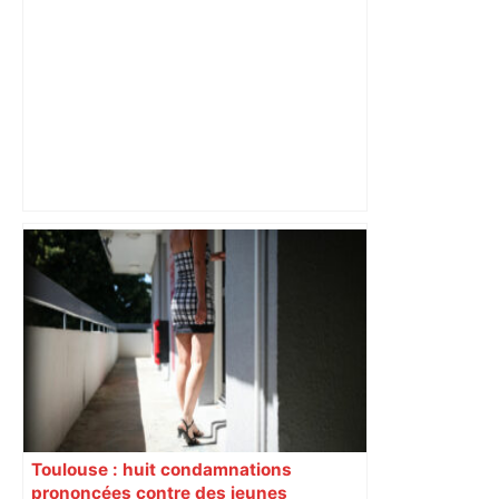
Près de Toulouse : dans cette zone
économique, un axe majeur va être
fermé en fin de soirée, voici les
déviations – Actu.fr
Toulouse : huit condamnations
prononcées contre des jeunes