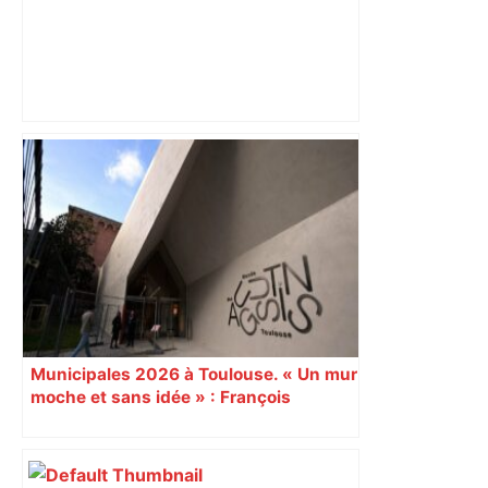
Toulouse : après une dispute avec sa
copine, un jeune de 20 ans reçoit un
violent coup de ciseau dans la tempe –
Actu.fr
Municipales 2026 à Toulouse. « Un mur
moche et sans idée » : François
Piquemal (LFI), un détracteur de plus
du nouvel accueil du musée des
Augustins