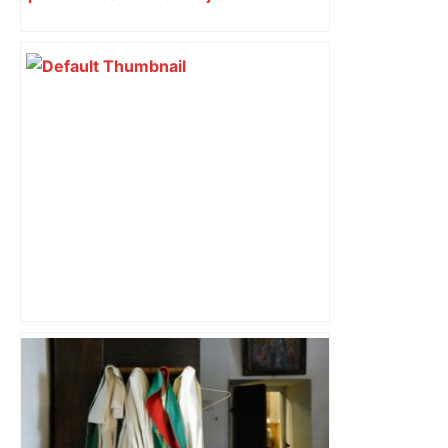
impliqués dans la prostitution
d’adolescentes
« Rien d'inquiétant » pour Guillaume
Restes, le gardien de Toulouse, après
sa sortie à Metz – L'Équipe