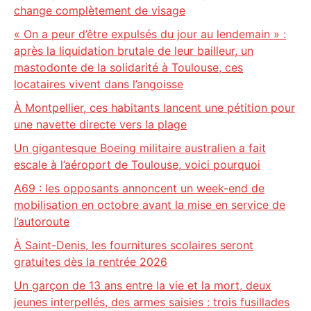
change complètement de visage
« On a peur d’être expulsés du jour au lendemain » :
après la liquidation brutale de leur bailleur, un
mastodonte de la solidarité à Toulouse, ces
locataires vivent dans l’angoisse
À Montpellier, ces habitants lancent une pétition pour
une navette directe vers la plage
Un gigantesque Boeing militaire australien a fait
escale à l’aéroport de Toulouse, voici pourquoi
A69 : les opposants annoncent un week-end de
mobilisation en octobre avant la mise en service de
l’autoroute
À Saint-Denis, les fournitures scolaires seront
gratuites dès la rentrée 2026
Un garçon de 13 ans entre la vie et la mort, deux
jeunes interpellés, des armes saisies : trois fusillades