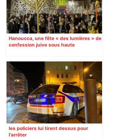
Hanoucca, une fête « des lumières » de
confession juive sous haute
surveillance policière qui a rassemblé
les fidèles au cinéma Pathé Gaumont à
Labège, près de Toulouse
les policiers lui tirent dessus pour
l’arrêter