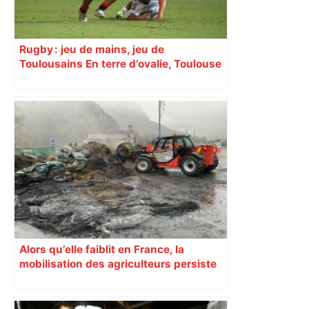
Rugby : jeu de mains, jeu de
Toulousains En terre d’ovalie, Toulouse
est capitale avec son club, le Stade
toulousain, accumulant les titres, mais
revendiquant surtout son art du jeu en
mouvement, vif et spectaculaire.
Décryptage. Série (4 / 10)
Alors qu’elle faiblit en France, la
mobilisation des agriculteurs persiste
en Haute-Garonne