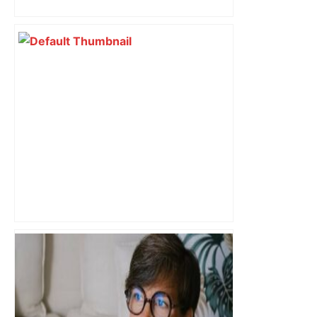
Top 14 : Perpignan mate le leader
Toulouse et quitte la dernière place –
lanouvellerepublique.fr