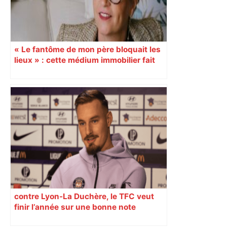
« Le fantôme de mon père bloquait les
lieux » : cette médium immobilier fait
vendre les maisons oubliées
contre Lyon-La Duchère, le TFC veut
finir l’année sur une bonne note