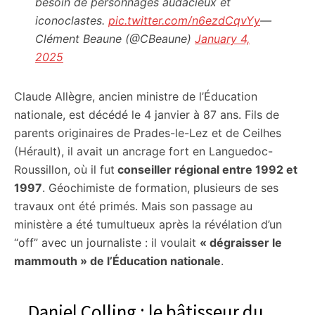
besoin de personnages audacieux et
iconoclastes.
pic.twitter.com/n6ezdCqvYy
—
Clément Beaune (@CBeaune)
January 4,
2025
Claude Allègre, ancien ministre de l’Éducation
nationale, est décédé le 4 janvier à 87 ans. Fils de
parents originaires de Prades-le-Lez et de Ceilhes
(Hérault), il avait un ancrage fort en Languedoc-
Roussillon, où il fut
conseiller régional entre 1992 et
1997
. Géochimiste de formation, plusieurs de ses
travaux ont été primés. Mais son passage au
ministère a été tumultueux après la révélation d’un
“off” avec un journaliste : il voulait
« dégraisser le
mammouth » de l’Éducation nationale
.
Daniel Colling : le bâtisseur du