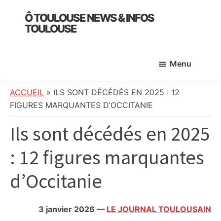
Skip
Skip
Skip
Ô TOULOUSE NEWS & INFOS
to
to
to
TOULOUSE
main
primary
footer
essentiel
content
sidebar
de
Menu
l’actualité
toulousaine
:
ACCUEIL
»
ILS SONT DÉCÉDÉS EN 2025 : 12
info
FIGURES MARQUANTES D’OCCITANIE
locale,
Ils sont décédés en 2025
société,
culture,
: 12 figures marquantes
politique,
météo,
d’Occitanie
faits
divers
et
3 janvier 2026
—
LE JOURNAL TOULOUSAIN
initiatives