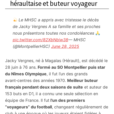
héraultaise et buteur voyageur
Le MHSC a appris avec tristesse le décès
de Jacky Vergnes A sa famille et ses proches
nous présentons toutes nos condoléances
pic.twitter.com/82XbNbiw38
— MHSC
(@MontpellierHSC)
June 28, 2025
Jacky Vergnes, né à Magalas (Hérault), est décédé le
28 juin à 76 ans.
Formé au SO Montpellier puis star
du Nîmes Olympique
, il fut l’un des grands
avant‑centres des années 1970.
Meilleur buteur
français pendant deux saisons de suite
et auteur de
153 buts en D1, il a connu une seule sélection en
équipe de France. Il fut
l’un des premiers
“voyageurs” du football
, changeant régulièrement de
club à une époque où les joueurs étaient fidèles à