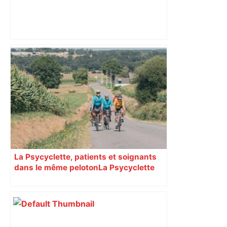
DIRECT. Colère des agriculteurs :
mobilisation agricole à Toulouse ce
samedi, 113 vaches abattues en Ariège
– ladepeche.fr
La Psycyclette, patients et soignants
dans le même peloton​​​​​​ La Psycyclette
est une randonnée à vélo de plus de
1000 kilomètres mêlant des personnes
vivant avec des troubles psychiques,
des soignants et des cyclotouristes.
« La Croix » a participé en septembre à