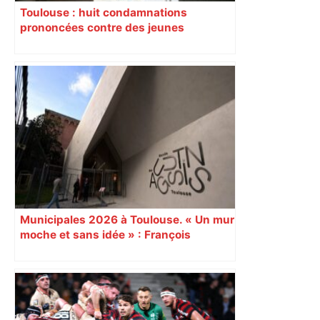
Toulouse : huit condamnations
prononcées contre des jeunes
impliqués dans la prostitution
d’adolescentes
Municipales 2026 à Toulouse. « Un mur
moche et sans idée » : François
Piquemal (LFI), un détracteur de plus
du nouvel accueil du musée des
Augustins