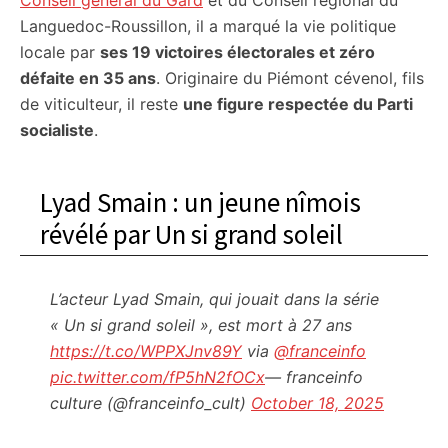
Conseil général du Gard
et du Conseil régional du
Languedoc-Roussillon, il a marqué la vie politique
locale par
ses 19 victoires électorales et zéro
défaite en 35 ans
. Originaire du Piémont cévenol, fils
de viticulteur, il reste
une figure respectée du Parti
socialiste
.
Lyad Smain : un jeune nîmois
révélé par Un si grand soleil
L’acteur Lyad Smain, qui jouait dans la série
« Un si grand soleil », est mort à 27 ans
https://t.co/WPPXJnv89Y
via
@franceinfo
pic.twitter.com/fP5hN2fOCx
— franceinfo
culture (@franceinfo_cult)
October 18, 2025