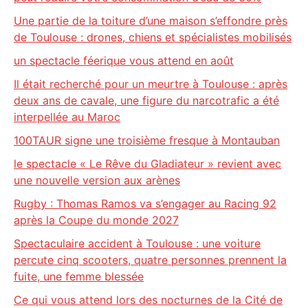
Une partie de la toiture d’une maison s’effondre près
de Toulouse : drones, chiens et spécialistes mobilisés
un spectacle féerique vous attend en août
Il était recherché pour un meurtre à Toulouse : après
deux ans de cavale, une figure du narcotrafic a été
interpellée au Maroc
100TAUR signe une troisième fresque à Montauban
le spectacle « Le Rêve du Gladiateur » revient avec
une nouvelle version aux arènes
Rugby : Thomas Ramos va s’engager au Racing 92
après la Coupe du monde 2027
Spectaculaire accident à Toulouse : une voiture
percute cinq scooters, quatre personnes prennent la
fuite, une femme blessée
Ce qui vous attend lors des nocturnes de la Cité de