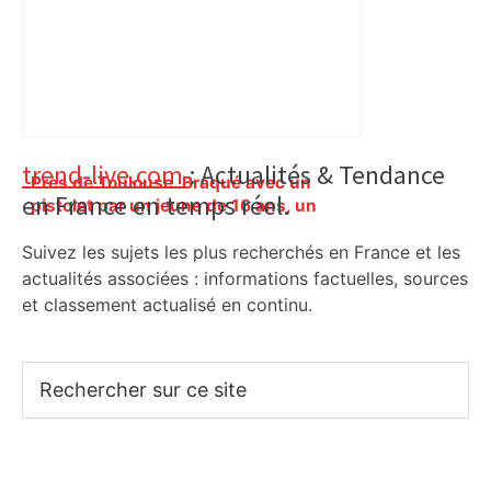
Primary
trend-live.com
: Actualités & Tendance
Près de Toulouse. Braqué avec un
en France en temps réel.
Sidebar
pistolet par un jeune de 16 ans, un
employé forcé de vider la caisse –
Suivez les sujets les plus recherchés en France et les
Actu.fr
actualités associées : informations factuelles, sources
et classement actualisé en continu.
Rechercher
sur
ce
site