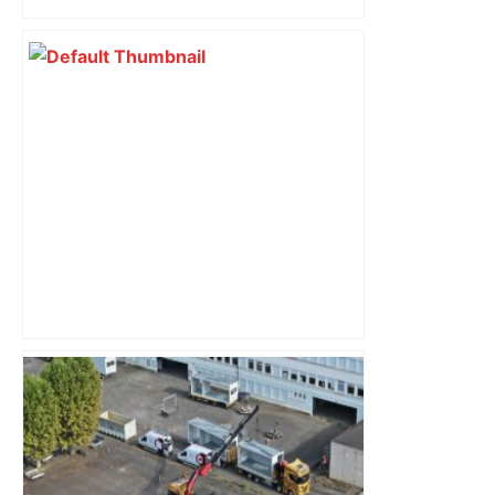
perturbée en Haute-Garonne, l’A61
bloquée
« Rien d'inquiétant » pour Guillaume
Restes, le gardien de Toulouse, après
sa sortie à Metz – L'Équipe