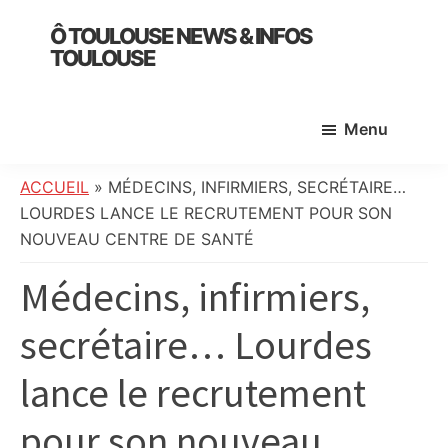
Skip
Skip
Skip
Ô TOULOUSE NEWS & INFOS
to
to
to
TOULOUSE
main
primary
footer
essentiel
content
sidebar
de
Menu
l’actualité
toulousaine
:
ACCUEIL
»
MÉDECINS, INFIRMIERS, SECRÉTAIRE…
info
LOURDES LANCE LE RECRUTEMENT POUR SON
locale,
NOUVEAU CENTRE DE SANTÉ
société,
Médecins, infirmiers,
culture,
politique,
secrétaire… Lourdes
météo,
faits
lance le recrutement
divers
et
pour son nouveau
initiatives