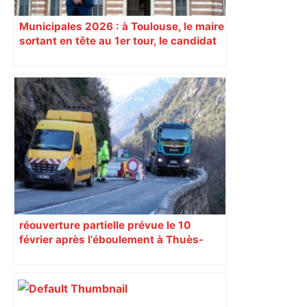
Municipales 2026 : à Toulouse, le maire
sortant en tête au 1er tour, le candidat
insoumis crée la surprise
réouverture partielle prévue le 10
février après l’éboulement à Thuès-
Entre-Valls