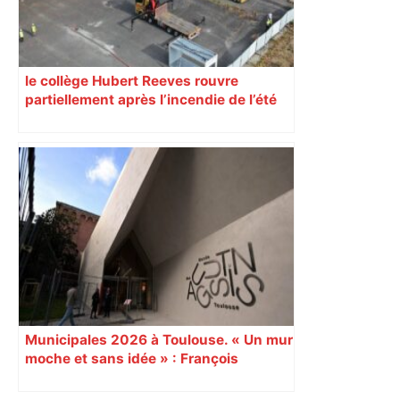
le collège Hubert Reeves rouvre
partiellement après l’incendie de l’été
Municipales 2026 à Toulouse. « Un mur
moche et sans idée » : François
Piquemal (LFI), un détracteur de plus
du nouvel accueil du musée des