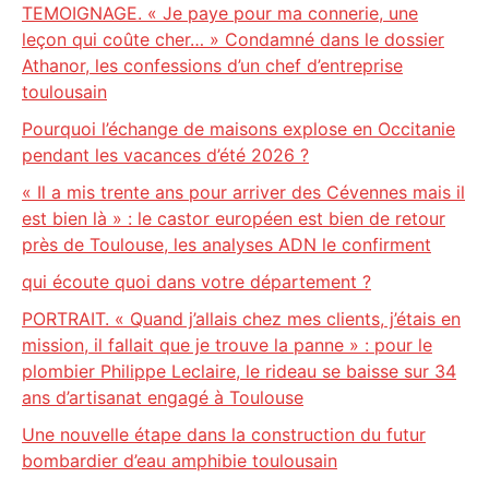
TEMOIGNAGE. « Je paye pour ma connerie, une
leçon qui coûte cher… » Condamné dans le dossier
Athanor, les confessions d’un chef d’entreprise
toulousain
Pourquoi l’échange de maisons explose en Occitanie
pendant les vacances d’été 2026 ?
« Il a mis trente ans pour arriver des Cévennes mais il
est bien là » : le castor européen est bien de retour
près de Toulouse, les analyses ADN le confirment
qui écoute quoi dans votre département ?
PORTRAIT. « Quand j’allais chez mes clients, j’étais en
mission, il fallait que je trouve la panne » : pour le
plombier Philippe Leclaire, le rideau se baisse sur 34
ans d’artisanat engagé à Toulouse
Une nouvelle étape dans la construction du futur
bombardier d’eau amphibie toulousain