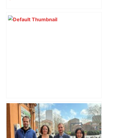
Capilla en bleu ciel pour combien de
temps encore ? Toulouse et l'UBB aux
aguets – Rugbynistere