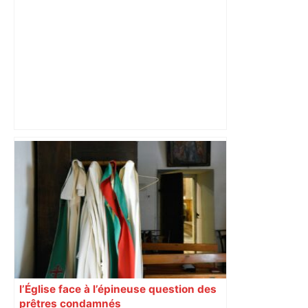
Près de Toulouse : dans cette zone
économique, un axe majeur va être
fermé en fin de soirée, voici les
déviations – Actu.fr
l’Église face à l’épineuse question des
prêtres condamnés