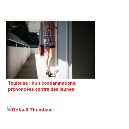
Cryptorapt : cinq hommes, dont un
membre présumé de la DZ mafia,
écroués après la séquestration d’une
mère de famille près de Toulouse – Le
Figaro
Toulouse : huit condamnations
prononcées contre des jeunes
impliqués dans la prostitution
d’adolescentes