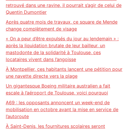
retrouvé dans une ravine, il pourrait s’agir de celui de
Quentin Dumontier
Après quatre mois de travaux, ce square de Mende
change complètement de visage
« On a peur d’être expulsés du jour au lendemain » :
après la liquidation brutale de leur bailleur, un
mastodonte de la solidarité à Toulouse, ces
locataires vivent dans l’angoisse
À Montpellier, ces habitants lancent une pétition pour
une navette directe vers la plage
Un gigantesque Boeing militaire australien a fait
escale à l’aéroport de Toulouse, voici pourquoi
A69 : les opposants annoncent un week-end de
mobilisation en octobre avant la mise en service de
l’autoroute
À Saint-Denis, les fournitures scolaires seront