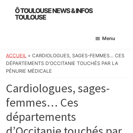
Skip
Skip
Skip
Ô TOULOUSE NEWS & INFOS
to
to
to
TOULOUSE
main
primary
footer
essentiel
content
sidebar
de
Menu
l’actualité
toulousaine
:
ACCUEIL
»
CARDIOLOGUES, SAGES-FEMMES… CES
info
DÉPARTEMENTS D’OCCITANIE TOUCHÉS PAR LA
locale,
PÉNURIE MÉDICALE
société,
Cardiologues, sages-
culture,
politique,
femmes… Ces
météo,
faits
départements
divers
et
d’Occitanie touchés par
initiatives