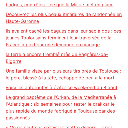
badges, contrôles… ce que la Mairie met en place
Découvrez les plus beaux itinéraires de randonnée en
Haute-Garonne
Ils avaient caché les bagues dans leur sac à dos : ces
jeunes Toulousains terminent leur traversée de la
France à pied par une demande en mariage
la terre a encore tremblé près de Bagnères-de-
Bigorre
Une famille visée par plusieurs tirs près de Toulouse :
le père, blessé à la tête, échappe de peu à la mort
voici les autoroutes à éviter ce week-end du 8 août
Le grand baptême de l'Orkan, de la Méditerranée à
l'Atlantique : six semaines pour tester le drakkar le
plus rapide du monde fabriqué à Toulouse par des
passionnés
« On ne peut pas se laisser mettre dehors… à nos