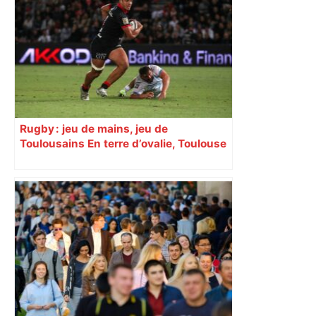
Rugby : jeu de mains, jeu de
Toulousains En terre d’ovalie, Toulouse
est capitale avec son club, le Stade
toulousain, accumulant les titres, mais
revendiquant surtout son art du jeu en
mouvement, vif et spectaculaire.
Décryptage. Série (4 / 10)