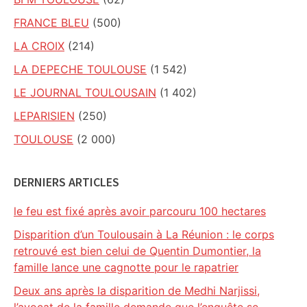
FRANCE BLEU
(500)
LA CROIX
(214)
LA DEPECHE TOULOUSE
(1 542)
LE JOURNAL TOULOUSAIN
(1 402)
LEPARISIEN
(250)
TOULOUSE
(2 000)
DERNIERS ARTICLES
le feu est fixé après avoir parcouru 100 hectares
Disparition d’un Toulousain à La Réunion : le corps
retrouvé est bien celui de Quentin Dumontier, la
famille lance une cagnotte pour le rapatrier
Deux ans après la disparition de Medhi Narjissi,