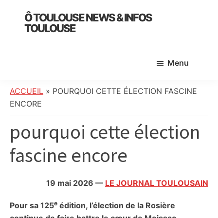
Skip
Skip
Skip
Ô TOULOUSE NEWS & INFOS
to
to
to
TOULOUSE
main
primary
footer
essentiel
content
sidebar
de
Menu
l’actualité
toulousaine
:
ACCUEIL
»
POURQUOI CETTE ÉLECTION FASCINE
info
ENCORE
locale,
pourquoi cette élection
société,
culture,
fascine encore
politique,
météo,
faits
19 mai 2026
—
LE JOURNAL TOULOUSAIN
divers
et
e
Pour sa 125
édition, l’élection de la Rosière
initiatives