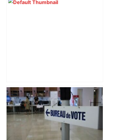
Alliance PS/LFI à Toulouse : Marc
Sztulman claque la porte – RMC