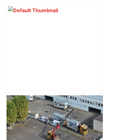
bloquée
« Rien d'inquiétant » pour Guillaume
Restes, le gardien de Toulouse, après
sa sortie à Metz – L'Équipe