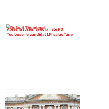
Après la fusion avec la liste PS
Toulouse, le candidat LFI salue "une
dynamique qui nous oblige à la
responsabilité" – Franceinfo
A680 Toulouse fermée dans les 2 sens
– Radio VINCI Autoroutes