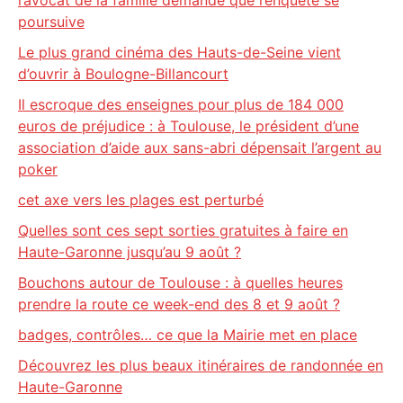
l’avocat de la famille demande que l’enquête se
poursuive
Le plus grand cinéma des Hauts-de-Seine vient
d’ouvrir à Boulogne-Billancourt
Il escroque des enseignes pour plus de 184 000
euros de préjudice : à Toulouse, le président d’une
association d’aide aux sans-abri dépensait l’argent au
poker
cet axe vers les plages est perturbé
Quelles sont ces sept sorties gratuites à faire en
Haute-Garonne jusqu’au 9 août ?
Bouchons autour de Toulouse : à quelles heures
prendre la route ce week-end des 8 et 9 août ?
badges, contrôles… ce que la Mairie met en place
Découvrez les plus beaux itinéraires de randonnée en
Haute-Garonne