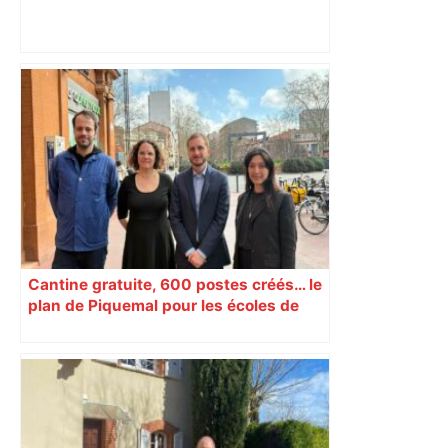
"C’est l’une des plus fortes
fréquentations du circuit" : Toulouse
est-elle la capitale du poker amateur –
ladepeche.fr
Cantine gratuite, 600 postes créés… le
plan de Piquemal pour les écoles de
Toulouse