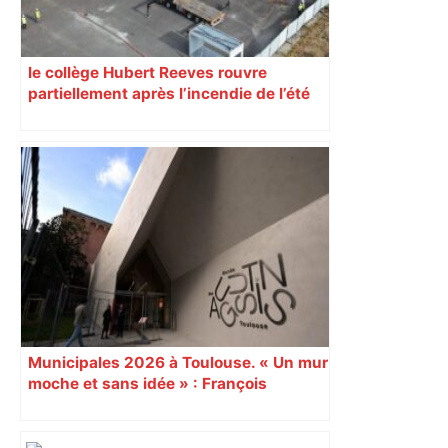
le collège Hubert Reeves rouvre
partiellement après l’incendie de l’été
Municipales 2026 à Toulouse. « Un mur
moche et sans idée » : François
Piquemal (LFI), un détracteur de plus
du nouvel accueil du musée des
Augustins