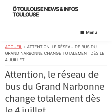
Skip
Skip
Skip
Ô TOULOUSE NEWS & INFOS
to
to
to
TOULOUSE
main
primary
footer
essentiel
content
sidebar
de
Menu
l’actualité
toulousaine
:
ACCUEIL
»
ATTENTION, LE RÉSEAU DE BUS DU
info
GRAND NARBONNE CHANGE TOTALEMENT DÈS LE
locale,
4 JUILLET
société,
Attention, le réseau de
culture,
politique,
bus du Grand Narbonne
météo,
faits
change totalement dès
divers
et
le 4 juillet
initiatives