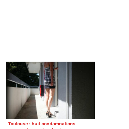
« Rien d'inquiétant » pour Guillaume
Restes, le gardien de Toulouse, après
sa sortie à Metz – L'Équipe
Toulouse : huit condamnations