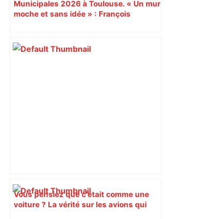
Municipales 2026 à Toulouse. « Un mur
moche et sans idée » : François
Piquemal (LFI), un détracteur de plus
du nouvel accueil du musée des
Augustins
Vous pensiez que c’était comme une
voiture ? La vérité sur les avions qui
reculent – ici.fr