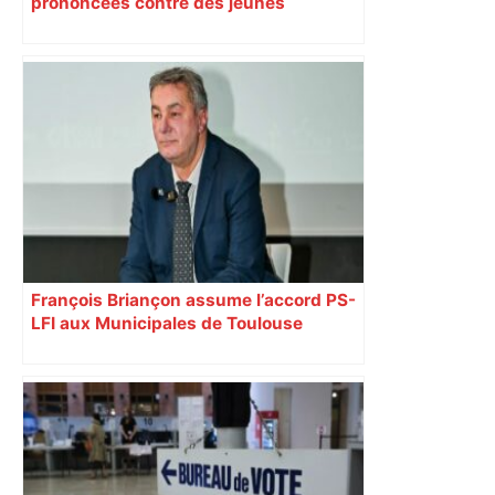
prononcées contre des jeunes
impliqués dans la prostitution
d’adolescentes
François Briançon assume l’accord PS-
LFI aux Municipales de Toulouse
malgré l’échec