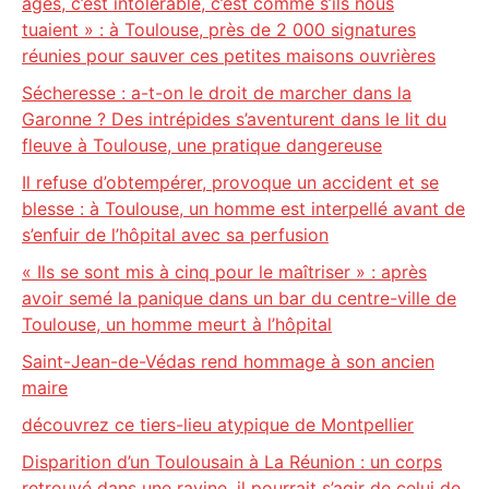
âges, c’est intolérable, c’est comme s’ils nous
tuaient » : à Toulouse, près de 2 000 signatures
réunies pour sauver ces petites maisons ouvrières
Sécheresse : a-t-on le droit de marcher dans la
Garonne ? Des intrépides s’aventurent dans le lit du
fleuve à Toulouse, une pratique dangereuse
Il refuse d’obtempérer, provoque un accident et se
blesse : à Toulouse, un homme est interpellé avant de
s’enfuir de l’hôpital avec sa perfusion
« Ils se sont mis à cinq pour le maîtriser » : après
avoir semé la panique dans un bar du centre-ville de
Toulouse, un homme meurt à l’hôpital
Saint-Jean-de-Védas rend hommage à son ancien
maire
découvrez ce tiers-lieu atypique de Montpellier
Disparition d’un Toulousain à La Réunion : un corps
retrouvé dans une ravine, il pourrait s’agir de celui de