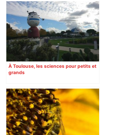
Alliance PS/LFI à Toulouse : Marc
Sztulman claque la porte – RMC
À Toulouse, les sciences pour petits et
grands