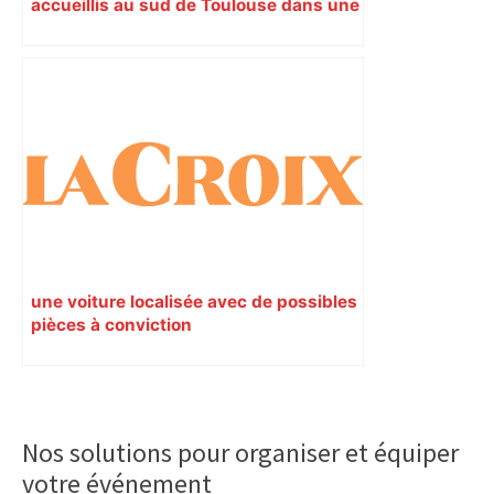
accueillis au sud de Toulouse dans une
maison Athos
une voiture localisée avec de possibles
pièces à conviction
Primary
Sidebar
Nos solutions pour organiser et équiper
votre événement