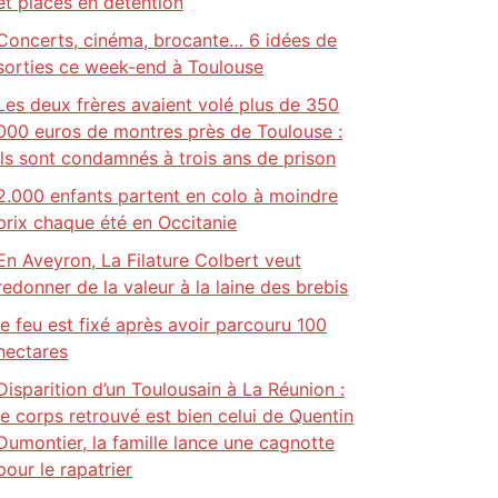
et placés en détention
Concerts, cinéma, brocante… 6 idées de
sorties ce week-end à Toulouse
Les deux frères avaient volé plus de 350
000 euros de montres près de Toulouse :
ils sont condamnés à trois ans de prison
2.000 enfants partent en colo à moindre
prix chaque été en Occitanie
En Aveyron, La Filature Colbert veut
redonner de la valeur à la laine des brebis
le feu est fixé après avoir parcouru 100
hectares
Disparition d’un Toulousain à La Réunion :
le corps retrouvé est bien celui de Quentin
Dumontier, la famille lance une cagnotte
pour le rapatrier