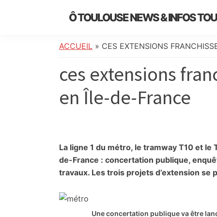
Skip
Skip
Skip
Skip
Ô TOULOUSE NEWS & INFOS TO
to
to
to
to
essentiel
primary
main
primary
footer
de
navigation
content
sidebar
ACCUEIL
»
CES EXTENSIONS FRANCHISSE
l’actualité
ces extensions fran
toulousaine
:
en Île-de-France
info
locale,
société,
culture,
politique,
La ligne 1 du métro, le tramway T10 et le 
météo,
de-France : concertation publique, enquê
faits
travaux. Les trois projets d’extension se 
divers
et
initiatives
Une concertation publique va être lan