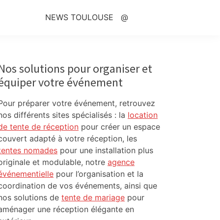
NEWS TOULOUSE
@
Primary
Sidebar
Nos solutions pour organiser et
équiper votre événement
Pour préparer votre événement, retrouvez
nos différents sites spécialisés : la
location
de tente de réception
pour créer un espace
couvert adapté à votre réception, les
tentes nomades
pour une installation plus
originale et modulable, notre
agence
événementielle
pour l’organisation et la
coordination de vos événements, ainsi que
nos solutions de
tente de mariage
pour
aménager une réception élégante en