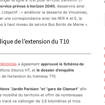
nger la ligne à l’Est pour un coût d’environ 1,7
service prévue à horizon 2040
, desservira ainsi
. L’objectif : « améliorer la desserte de Vincennes,
er une correspondance avec les RER A et E, la
bus à haut niveau de service Bus Bords de Marne ».
lique de l’extension du T10
 Mobilités
a également
approuvé le Schéma de
llions d’euros HT, et
le dossier d’enquête
e
de l’extension du tramway T10.
tions “Jardin Parisien “et “gare de Clamart”
afin
mobilité du territoire et offrir de nombreuses
 tracé va s’allonger de 3,8 kilomètres et trois