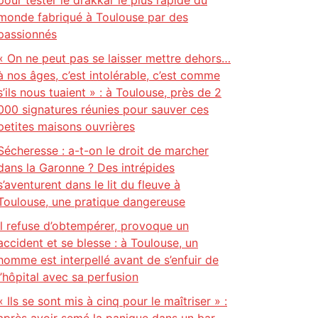
pour tester le drakkar le plus rapide du
monde fabriqué à Toulouse par des
passionnés
« On ne peut pas se laisser mettre dehors…
à nos âges, c’est intolérable, c’est comme
s’ils nous tuaient » : à Toulouse, près de 2
000 signatures réunies pour sauver ces
petites maisons ouvrières
Sécheresse : a-t-on le droit de marcher
dans la Garonne ? Des intrépides
s’aventurent dans le lit du fleuve à
Toulouse, une pratique dangereuse
Il refuse d’obtempérer, provoque un
accident et se blesse : à Toulouse, un
homme est interpellé avant de s’enfuir de
l’hôpital avec sa perfusion
« Ils se sont mis à cinq pour le maîtriser » :