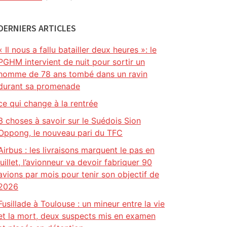
DERNIERS ARTICLES
« Il nous a fallu batailler deux heures »: le
PGHM intervient de nuit pour sortir un
homme de 78 ans tombé dans un ravin
durant sa promenade
ce qui change à la rentrée
3 choses à savoir sur le Suédois Sion
Oppong, le nouveau pari du TFC
Airbus : les livraisons marquent le pas en
juillet, l’avionneur va devoir fabriquer 90
avions par mois pour tenir son objectif de
2026
Fusillade à Toulouse : un mineur entre la vie
et la mort, deux suspects mis en examen