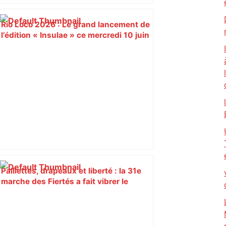
Rio Loco 2026 : Le grand lancement de
l’édition « Insulae » ce mercredi 10 juin
à Toulouse – Toulouseblog.fr
Paillettes, drapeaux et liberté : la 31e
marche des Fiertés a fait vibrer le
centre-ville de Toulouse en réunissant
entre 13 000 et 30 000 personnes –
ladepeche.fr