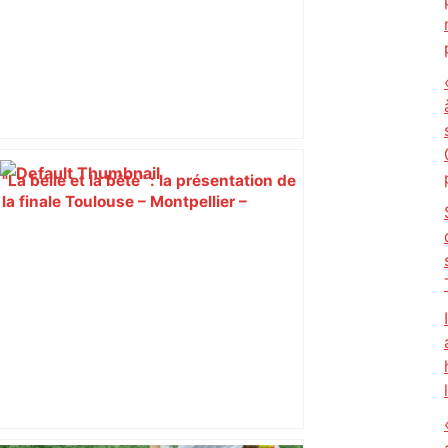
"La belle et la bête" : la présentation de
la finale Toulouse – Montpellier –
Rugbyrama