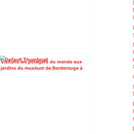
Visitons les potagers du monde aux
jardins du muséum de Borderouge à
Toulouse. – ici.fr