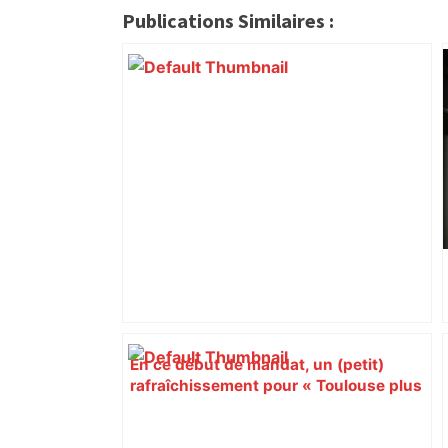
Publications Similaires :
En ce début de mandat, un (petit)
rafraîchissement pour « Toulouse plus
fraîche » – ToulÉco