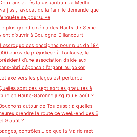
Deux ans après la disparition de Medhi
Narjissi, l’avocat de la famille demande que
l’enquête se poursuive
Le plus grand cinéma des Hauts-de-Seine
vient d’ouvrir à Boulogne-Billancourt
Il escroque des enseignes pour plus de 184
000 euros de préjudice : à Toulouse, le
président d’une association d’aide aux
sans-abri dépensait l’argent au poker
cet axe vers les plages est perturbé
Quelles sont ces sept sorties gratuites à
faire en Haute-Garonne jusqu’au 9 août ?
Bouchons autour de Toulouse : à quelles
heures prendre la route ce week-end des 8
et 9 août ?
badges, contrôles… ce que la Mairie met