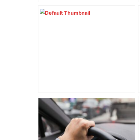
TÉMOIGNAGE. Mort de Bryan
Begougnoux : "Je suis dévasté", confie
un de ses anciens entraîneurs à
Toulouse – ladepeche.fr