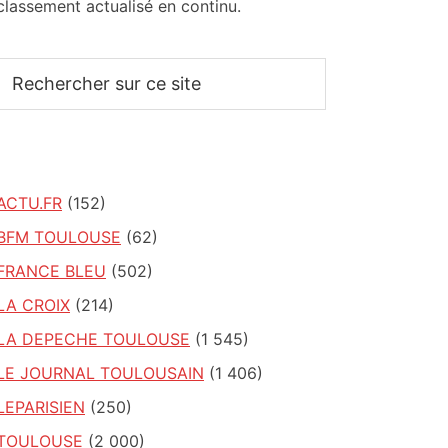
classement actualisé en continu.
Rechercher
sur
ce
site
ACTU.FR
(152)
BFM TOULOUSE
(62)
FRANCE BLEU
(502)
LA CROIX
(214)
LA DEPECHE TOULOUSE
(1 545)
LE JOURNAL TOULOUSAIN
(1 406)
LEPARISIEN
(250)
TOULOUSE
(2 000)