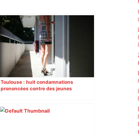
Toulouse : huit condamnations
prononcées contre des jeunes
impliqués dans la prostitution
d’adolescentes