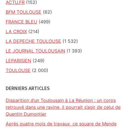
ACTU.FR
(152)
BFM TOULOUSE
(62)
FRANCE BLEU
(499)
LA CROIX
(214)
LA DEPECHE TOULOUSE
(1 532)
LE JOURNAL TOULOUSAIN
(1 393)
LEPARISIEN
(249)
TOULOUSE
(2 000)
DERNIERS ARTICLES
Disparition d’un Toulousain à La Réunion : un corps
retrouvé dans une ravine, il pourrait s’agir de celui de
Quentin Dumontier
Après quatre mois de travaux, ce square de Mende