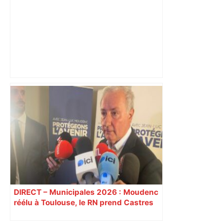
"C'est la reprise des bouchons et c'est
horrible", plus de 17 km de
ralentissements autour de Toulouse ce
jeudi matin, on vous donne les
secteurs à éviter – ladepeche.fr
DIRECT – Municipales 2026 : Moudenc
réélu à Toulouse, le RN prend Castres
et Carcassonne