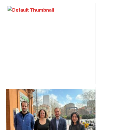
Atteint d'Alzheimer, un homme de 84
ans disparaît près de Toulouse : il est
retrouvé à des dizaines de kilomètres –
Actu.fr