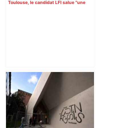
Toulouse, le candidat LFI salue "une
dynamique qui nous oblige à la
responsabilité" – Franceinfo
Alliance PS/LFI à Toulouse : Marc
Sztulman claque la porte – RMC