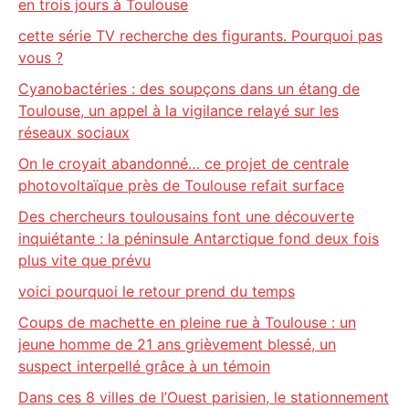
en trois jours à Toulouse
cette série TV recherche des figurants. Pourquoi pas
vous ?
Cyanobactéries : des soupçons dans un étang de
Toulouse, un appel à la vigilance relayé sur les
réseaux sociaux
On le croyait abandonné… ce projet de centrale
photovoltaïque près de Toulouse refait surface
Des chercheurs toulousains font une découverte
inquiétante : la péninsule Antarctique fond deux fois
plus vite que prévu
voici pourquoi le retour prend du temps
Coups de machette en pleine rue à Toulouse : un
jeune homme de 21 ans grièvement blessé, un
suspect interpellé grâce à un témoin
Dans ces 8 villes de l’Ouest parisien, le stationnement