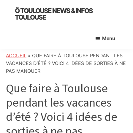
Skip
Skip
Skip
Ô TOULOUSE NEWS & INFOS
to
to
to
TOULOUSE
main
primary
footer
essentiel
content
sidebar
de
Menu
l’actualité
toulousaine
:
ACCUEIL
»
QUE FAIRE À TOULOUSE PENDANT LES
info
VACANCES D’ÉTÉ ? VOICI 4 IDÉES DE SORTIES À NE
locale,
PAS MANQUER
société,
Que faire à Toulouse
culture,
politique,
pendant les vacances
météo,
faits
d’été ? Voici 4 idées de
divers
et
sorties à ne pas
initiatives