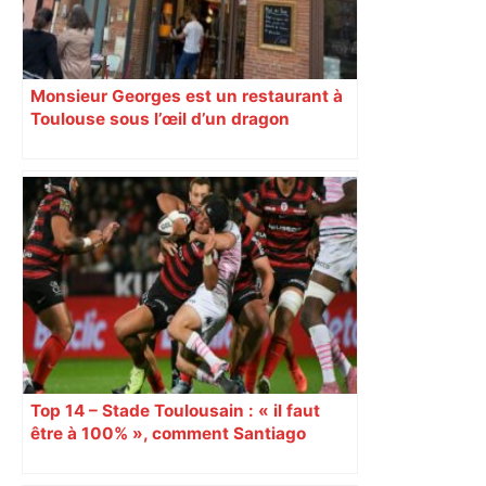
Monsieur Georges est un restaurant à
Toulouse sous l’œil d’un dragon
Top 14 – Stade Toulousain : « il faut
être à 100% », comment Santiago
Chocobares a géré son retour après
une commotion ?