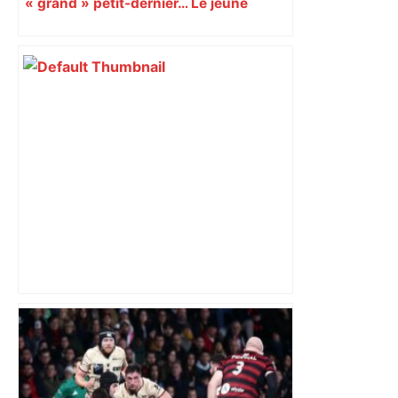
« grand » petit-dernier… Le jeune
défenseur a été titularisé samedi à
Lyon La Duchère en Coupe de France
les agriculteurs manifestent malgré les
interdictions