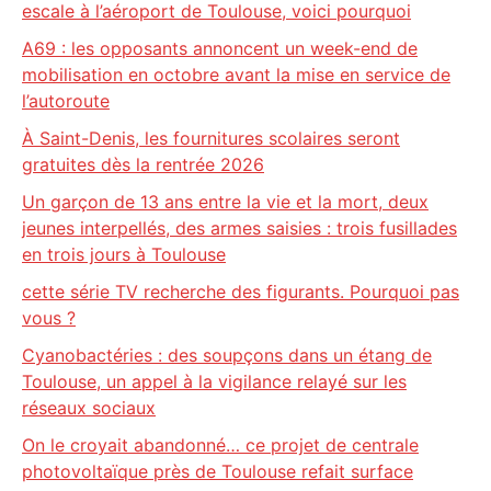
escale à l’aéroport de Toulouse, voici pourquoi
A69 : les opposants annoncent un week-end de
mobilisation en octobre avant la mise en service de
l’autoroute
À Saint-Denis, les fournitures scolaires seront
gratuites dès la rentrée 2026
Un garçon de 13 ans entre la vie et la mort, deux
jeunes interpellés, des armes saisies : trois fusillades
en trois jours à Toulouse
cette série TV recherche des figurants. Pourquoi pas
vous ?
Cyanobactéries : des soupçons dans un étang de
Toulouse, un appel à la vigilance relayé sur les
réseaux sociaux
On le croyait abandonné… ce projet de centrale
photovoltaïque près de Toulouse refait surface