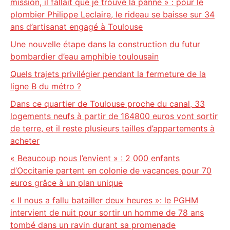
mission, il fallait que je trouve la panne » : pour le
plombier Philippe Leclaire, le rideau se baisse sur 34
ans d’artisanat engagé à Toulouse
Une nouvelle étape dans la construction du futur
bombardier d’eau amphibie toulousain
Quels trajets privilégier pendant la fermeture de la
ligne B du métro ?
Dans ce quartier de Toulouse proche du canal, 33
logements neufs à partir de 164800 euros vont sortir
de terre, et il reste plusieurs tailles d’appartements à
acheter
« Beaucoup nous l’envient » : 2 000 enfants
d’Occitanie partent en colonie de vacances pour 70
euros grâce à un plan unique
« Il nous a fallu batailler deux heures »: le PGHM
intervient de nuit pour sortir un homme de 78 ans
tombé dans un ravin durant sa promenade