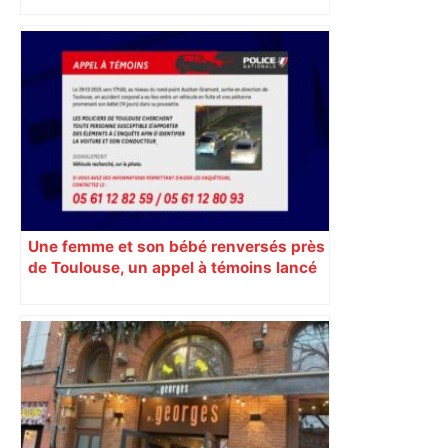
débat scientifique actuel concernant
l’hérésie cathare dans le Midi des XIIe
et XIIIe siècles. Une question qui
déchaîne les passions. Explication
Une femme et son bébé renversés près
de Toulouse, un appel à témoins lancé
pour retrouver le véhicule en fuite