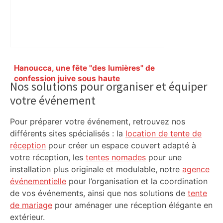
Primary
Hanoucca, une fête "des lumières" de
Sidebar
confession juive sous haute
Nos solutions pour organiser et équiper
surveillance policière qui a rassemblé
votre événement
les fidèles au cinéma Pathé Gaumont à
Labège, près de Toulouse –
ladepeche.fr
Pour préparer votre événement, retrouvez nos
différents sites spécialisés : la
location de tente de
réception
pour créer un espace couvert adapté à
votre réception, les
tentes nomades
pour une
installation plus originale et modulable, notre
agence
événementielle
pour l’organisation et la coordination
de vos événements, ainsi que nos solutions de
tente
de mariage
pour aménager une réception élégante en
extérieur.