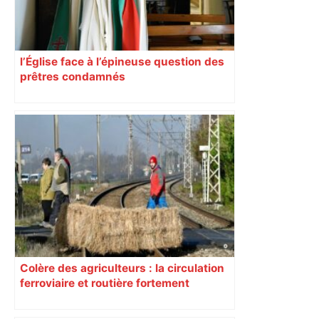
l’Église face à l’épineuse question des
prêtres condamnés
Colère des agriculteurs : la circulation
ferroviaire et routière fortement
perturbée en Haute-Garonne, l’A61
bloquée