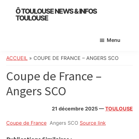
Skip
Skip
Skip
Ô TOULOUSE NEWS & INFOS
to
to
to
TOULOUSE
main
primary
footer
essentiel
content
sidebar
de
Menu
l’actualité
toulousaine
:
ACCUEIL
»
COUPE DE FRANCE – ANGERS SCO
info
Coupe de France –
locale,
société,
Angers SCO
culture,
politique,
météo,
21 décembre 2025
—
TOULOUSE
faits
divers
Coupe de France
Angers SCO
Source link
et
initiatives