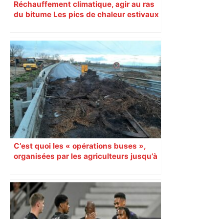
Réchauffement climatique, agir au ras
du bitume Les pics de chaleur estivaux
sont particulièrement sensibles dans
les villes. Pour en réduire les effets, la
métropole de Toulouse a lancé un
programme de rafraîchissement urbain.
L’action locale se révèle ainsi décisive
pour améliorer le quotidien des
citoyens mais elle doit s’articuler avec
des stratégies nationales et
internationales. Par Jean-Christophe
Ploquin Éditorial
C’est quoi les « opérations buses »,
organisées par les agriculteurs jusqu’à
mercredi en Haute-Garonne ?