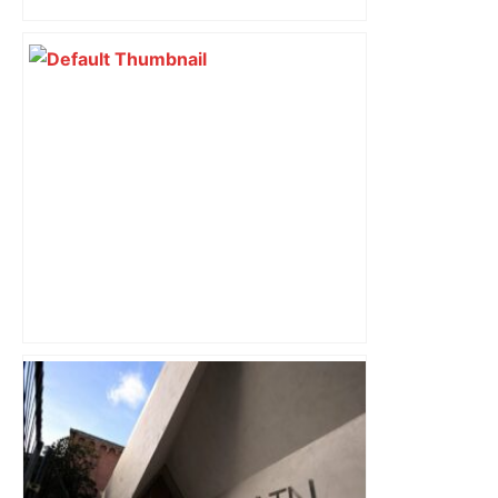
impliqués dans la prostitution
d’adolescentes
Bilan du marché du logement neuf :
une lueur d'espoir pour l'immobilier à
Toulouse ? – Actu.fr