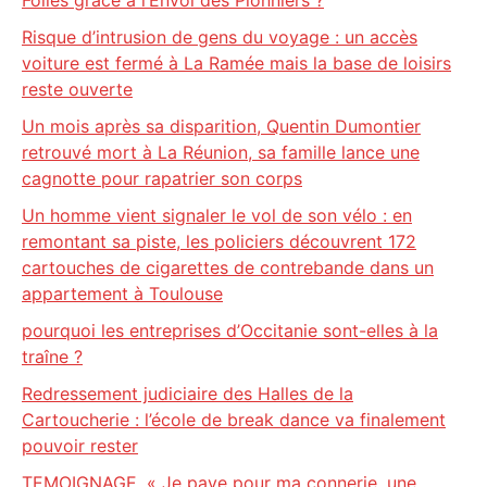
Folles grâce à l’Envol des Pionniers ?
Risque d’intrusion de gens du voyage : un accès
voiture est fermé à La Ramée mais la base de loisirs
reste ouverte
Un mois après sa disparition, Quentin Dumontier
retrouvé mort à La Réunion, sa famille lance une
cagnotte pour rapatrier son corps
Un homme vient signaler le vol de son vélo : en
remontant sa piste, les policiers découvrent 172
cartouches de cigarettes de contrebande dans un
appartement à Toulouse
pourquoi les entreprises d’Occitanie sont-elles à la
traîne ?
Redressement judiciaire des Halles de la
Cartoucherie : l’école de break dance va finalement
pouvoir rester
TEMOIGNAGE. « Je paye pour ma connerie, une