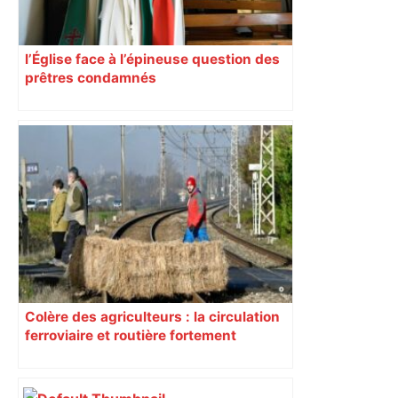
l’Église face à l’épineuse question des
prêtres condamnés
Colère des agriculteurs : la circulation
ferroviaire et routière fortement
perturbée en Haute-Garonne, l’A61
bloquée