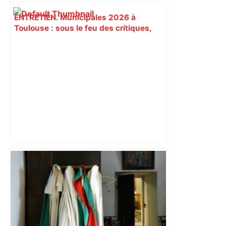
ENTRETIEN. Municipales 2026 à
Toulouse : sous le feu des critiques,
Briançon assume son alliance avec
Piquemal, "ce n’est pas un accord de
postes" – ladepeche.fr
"C’est l’une des plus fortes
fréquentations du circuit" : Toulouse
est-elle la capitale du poker amateur –
ladepeche.fr