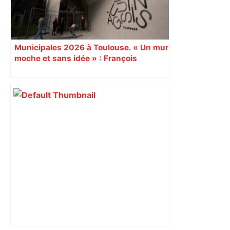
Municipales 2026 à Toulouse. « Un mur
moche et sans idée » : François
Piquemal (LFI), un détracteur de plus
du nouvel accueil du musée des
Augustins