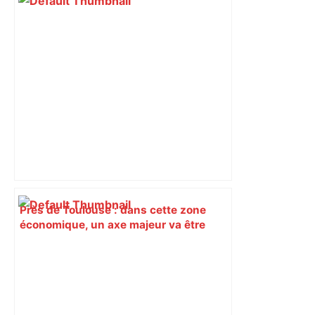
Près de Toulouse : dans cette zone
économique, un axe majeur va être
fermé en fin de soirée, voici les
déviations – Actu.fr