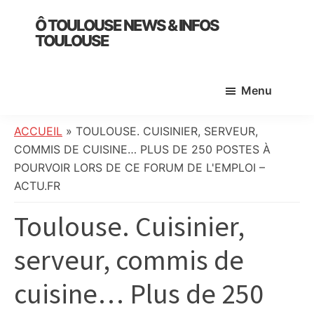
Skip
Skip
Skip
Ô TOULOUSE NEWS & INFOS
to
to
to
TOULOUSE
main
primary
footer
essentiel
content
sidebar
de
Menu
l’actualité
toulousaine
:
ACCUEIL
»
TOULOUSE. CUISINIER, SERVEUR,
info
COMMIS DE CUISINE… PLUS DE 250 POSTES À
locale,
POURVOIR LORS DE CE FORUM DE L'EMPLOI –
société,
ACTU.FR
culture,
Toulouse. Cuisinier,
politique,
météo,
serveur, commis de
faits
divers
cuisine… Plus de 250
et
initiatives