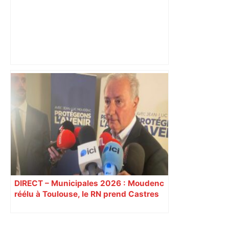
Un tilleul centenaire va être abattu à
Toulouse "afin de prévenir un risque de
chute sur la façade", et deux nouveaux
arbres seront plantés à la place –
ladepeche.fr
DIRECT – Municipales 2026 : Moudenc
réélu à Toulouse, le RN prend Castres
et Carcassonne