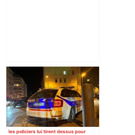
ladepeche.fr
Municipales à Toulouse : François
Piquemal dénonce des ingérences
étrangères et saisit la justice – Anadolu
Ajansı
les policiers lui tirent dessus pour