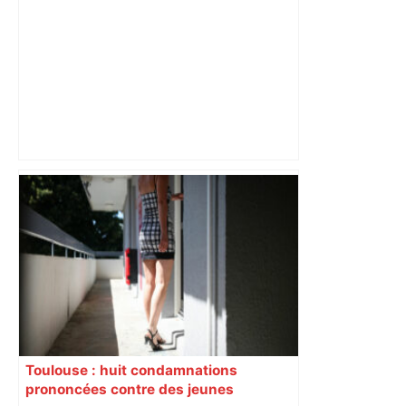
Alliance PS/LFI à Toulouse : Marc
Sztulman claque la porte – RMC
Toulouse : huit condamnations
prononcées contre des jeunes