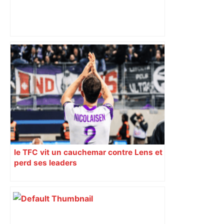
ENTRETIEN. Municipales 2026 à
Toulouse : sous le feu des critiques,
Briançon assume son alliance avec
Piquemal, "ce n’est pas un accord de
postes" – ladepeche.fr
le TFC vit un cauchemar contre Lens et
perd ses leaders