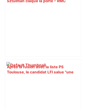
Sztulman claque la porte – RMC
Après la fusion avec la liste PS
Toulouse, le candidat LFI salue "une
dynamique qui nous oblige à la
responsabilité" – Franceinfo