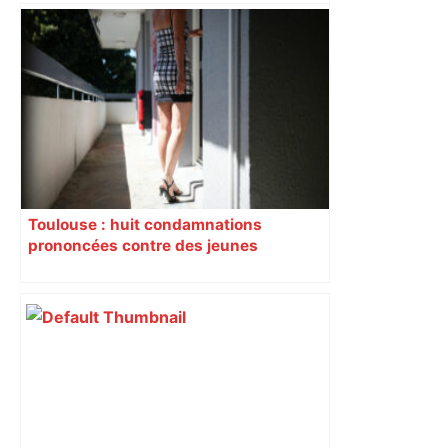
Toulouse : huit condamnations
prononcées contre des jeunes
impliqués dans la prostitution
d’adolescentes