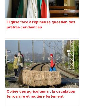
l’Église face à l’épineuse question des
prêtres condamnés
Colère des agriculteurs : la circulation
ferroviaire et routière fortement
perturbée en Haute-Garonne, l’A61
bloquée