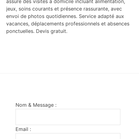
assure des visites à domicile incluant alimentation,
jeux, soins courants et présence rassurante, avec
envoi de photos quotidiennes. Service adapté aux
vacances, déplacements professionnels et absences
ponctuelles. Devis gratuit.
Footer
Nom & Message :
Email :