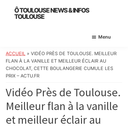
Skip
Skip
Skip
Ô TOULOUSE NEWS & INFOS
to
to
to
TOULOUSE
main
primary
footer
essentiel
content
sidebar
de
Menu
l’actualité
toulousaine
:
ACCUEIL
»
VIDÉO PRÈS DE TOULOUSE. MEILLEUR
info
FLAN À LA VANILLE ET MEILLEUR ÉCLAIR AU
locale,
CHOCOLAT, CETTE BOULANGERIE CUMULE LES
société,
PRIX – ACTU.FR
culture,
Vidéo Près de Toulouse.
politique,
météo,
Meilleur flan à la vanille
faits
divers
et meilleur éclair au
et
initiatives