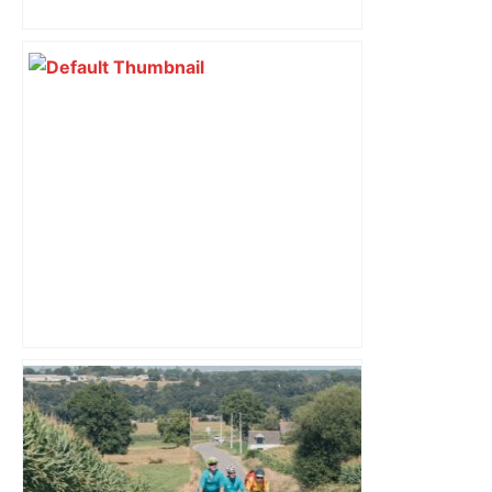
Toulouse
Près de Toulouse : dans cette zone
économique, un axe majeur va être
fermé en fin de soirée, voici les
déviations – Actu.fr