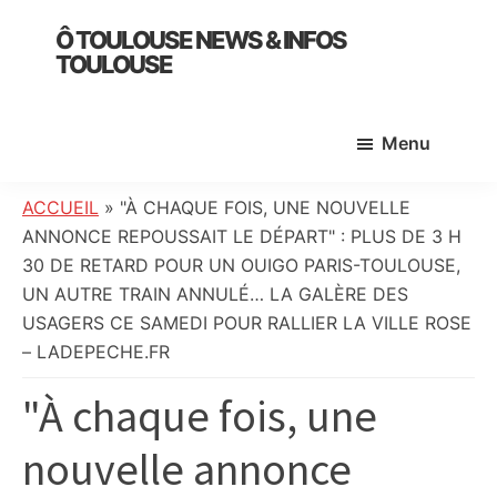
Skip
Skip
Skip
Ô TOULOUSE NEWS & INFOS
to
to
to
TOULOUSE
main
primary
footer
essentiel
content
sidebar
de
Menu
l’actualité
toulousaine
:
ACCUEIL
»
"À CHAQUE FOIS, UNE NOUVELLE
info
ANNONCE REPOUSSAIT LE DÉPART" : PLUS DE 3 H
locale,
30 DE RETARD POUR UN OUIGO PARIS-TOULOUSE,
société,
UN AUTRE TRAIN ANNULÉ… LA GALÈRE DES
culture,
USAGERS CE SAMEDI POUR RALLIER LA VILLE ROSE
politique,
– LADEPECHE.FR
météo,
"À chaque fois, une
faits
divers
nouvelle annonce
et
initiatives