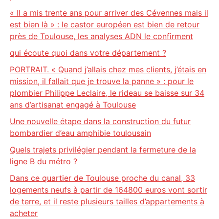
« Il a mis trente ans pour arriver des Cévennes mais il
est bien là » : le castor européen est bien de retour
près de Toulouse, les analyses ADN le confirment
qui écoute quoi dans votre département ?
PORTRAIT. « Quand j’allais chez mes clients, j’étais en
mission, il fallait que je trouve la panne » : pour le
plombier Philippe Leclaire, le rideau se baisse sur 34
ans d’artisanat engagé à Toulouse
Une nouvelle étape dans la construction du futur
bombardier d’eau amphibie toulousain
Quels trajets privilégier pendant la fermeture de la
ligne B du métro ?
Dans ce quartier de Toulouse proche du canal, 33
logements neufs à partir de 164800 euros vont sortir
de terre, et il reste plusieurs tailles d’appartements à
acheter