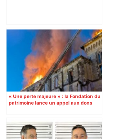
Après la fusion avec la liste PS
Toulouse, le candidat LFI salue "une
dynamique qui nous oblige à la
responsabilité" – Franceinfo
« Une perte majeure » : la Fondation du
patrimoine lance un appel aux dons
après l’incendie du cloître de Condom