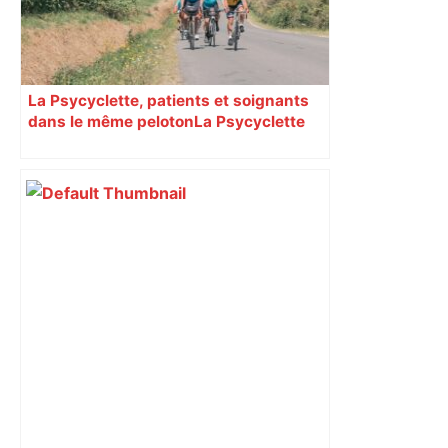
La Psycyclette, patients et soignants
dans le même peloton​​​​​​ La Psycyclette
est une randonnée à vélo de plus de
1000 kilomètres mêlant des personnes
vivant avec des troubles psychiques,
des soignants et des cyclotouristes.
« La Croix » a participé en septembre à
sa septième édition, du Mont-Saint-
Michel à Toulouse.