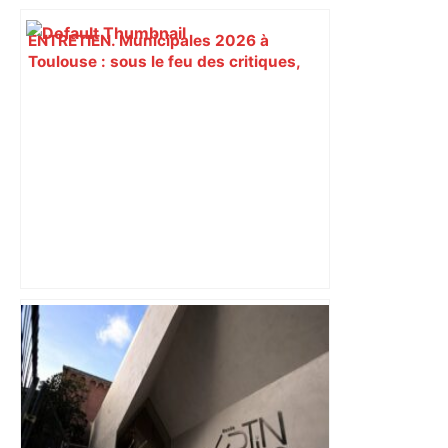
ENTRETIEN. Municipales 2026 à
Toulouse : sous le feu des critiques,
Briançon assume son alliance avec
Piquemal, "ce n’est pas un accord de
postes" – ladepeche.fr
Alliance PS/LFI à Toulouse : Marc
Sztulman claque la porte – RMC