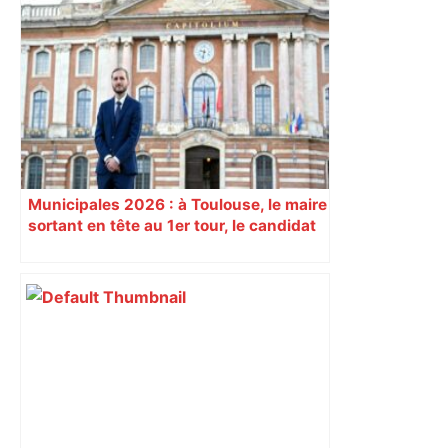
"C'est la reprise des bouchons et c'est
horrible", plus de 17 km de
ralentissements autour de Toulouse ce
jeudi matin, on vous donne les
secteurs à éviter – ladepeche.fr
Municipales 2026 : à Toulouse, le maire
sortant en tête au 1er tour, le candidat
insoumis crée la surprise