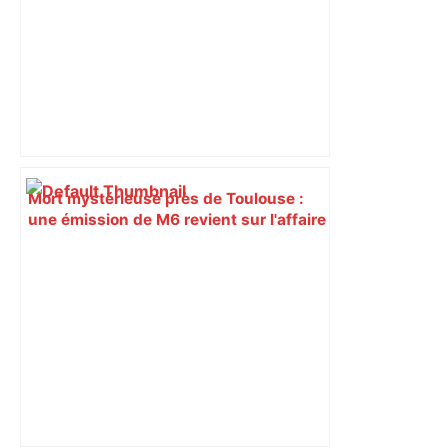
Mort mystérieuse près de Toulouse :
une émission de M6 revient sur l'affaire
Christian Abraham, retrouvé la gorge
tranchée et recouvert de feuilles il y a
deux ans – ladepeche.fr