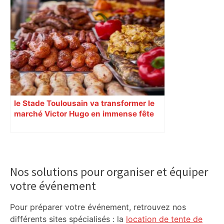
le Stade Toulousain va transformer le
marché Victor Hugo en immense fête
rouge et noire le 3 juin
Primary
Sidebar
Nos solutions pour organiser et équiper
votre événement
Pour préparer votre événement, retrouvez nos
différents sites spécialisés : la
location de tente de