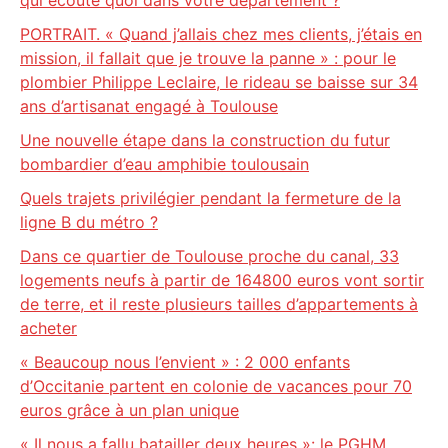
qui écoute quoi dans votre département ?
PORTRAIT. « Quand j’allais chez mes clients, j’étais en
mission, il fallait que je trouve la panne » : pour le
plombier Philippe Leclaire, le rideau se baisse sur 34
ans d’artisanat engagé à Toulouse
Une nouvelle étape dans la construction du futur
bombardier d’eau amphibie toulousain
Quels trajets privilégier pendant la fermeture de la
ligne B du métro ?
Dans ce quartier de Toulouse proche du canal, 33
logements neufs à partir de 164800 euros vont sortir
de terre, et il reste plusieurs tailles d’appartements à
acheter
« Beaucoup nous l’envient » : 2 000 enfants
d’Occitanie partent en colonie de vacances pour 70
euros grâce à un plan unique
« Il nous a fallu batailler deux heures »: le PGHM