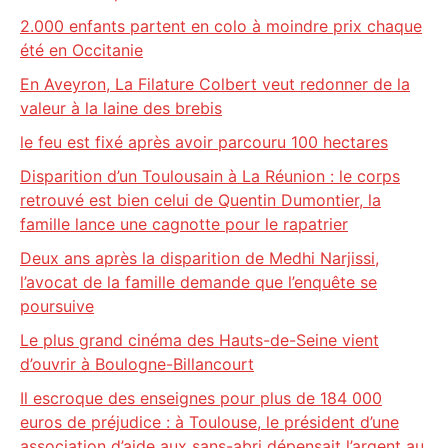
2.000 enfants partent en colo à moindre prix chaque
été en Occitanie
En Aveyron, La Filature Colbert veut redonner de la
valeur à la laine des brebis
le feu est fixé après avoir parcouru 100 hectares
Disparition d’un Toulousain à La Réunion : le corps
retrouvé est bien celui de Quentin Dumontier, la
famille lance une cagnotte pour le rapatrier
Deux ans après la disparition de Medhi Narjissi,
l’avocat de la famille demande que l’enquête se
poursuive
Le plus grand cinéma des Hauts-de-Seine vient
d’ouvrir à Boulogne-Billancourt
Il escroque des enseignes pour plus de 184 000
euros de préjudice : à Toulouse, le président d’une
association d’aide aux sans-abri dépensait l’argent au