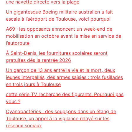
une navette directe vers la plage
Un gigantesque Boeing militaire australien a fait
escale à l’aéroport de Toulouse, voici pourquoi
A69 : les opposants annoncent un week-end de
mobilisation en octobre avant la mise en service de
l’autoroute
À Saint-Denis, les fournitures scolaires seront
gratuites dès la rentrée 2026
Un garçon de 13 ans entre la vie et la mort, deux
jeunes interpellés, des armes saisies : trois fusillades
en trois jours à Toulouse
cette série TV recherche des figurants. Pourquoi pas
vous ?
Cyanobactéries : des soupçons dans un étang de
Toulouse, un appel à la vigilance relayé sur les
réseaux sociaux