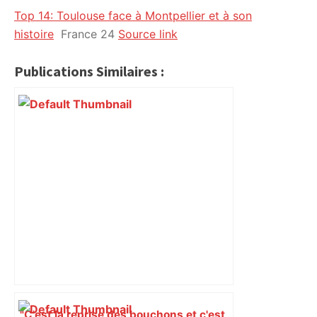
Top 14: Toulouse face à Montpellier et à son
citoyennes
histoire
France 24
Source link
Publications Similaires :
"C'est la reprise des bouchons et c'est