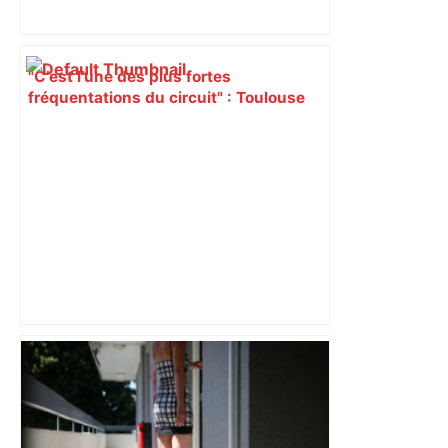
"C’est l’une des plus fortes
fréquentations du circuit" : Toulouse
est-elle la capitale du poker amateur –
ladepeche.fr
Après la fusion avec la liste PS
Toulouse, le candidat LFI salue "une
dynamique qui nous oblige à la
responsabilité" – Franceinfo