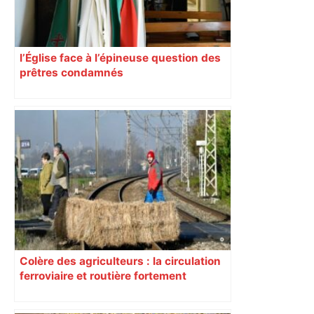
l’Église face à l’épineuse question des
prêtres condamnés
Colère des agriculteurs : la circulation
ferroviaire et routière fortement
perturbée en Haute-Garonne, l’A61
bloquée