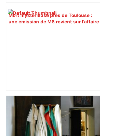
Mort mystérieuse près de Toulouse :
une émission de M6 revient sur l'affaire
Christian Abraham, retrouvé la gorge
tranchée et recouvert de feuilles il y a
deux ans – ladepeche.fr
ENTRETIEN. Municipales 2026 à
Toulouse : sous le feu des critiques,
Briançon assume son alliance avec
Piquemal, "ce n’est pas un accord de
postes" – ladepeche.fr