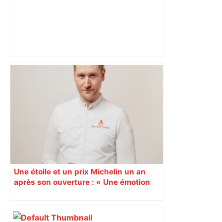
Toulouse. Un incendie se déclare dans
un bâtiment désaffecté : une
cinquantaine de migrants évacuée –
Actu.fr
Une étoile et un prix Michelin un an
après son ouverture : « Une émotion
immense » pour Quentin Pellestor
Veyrier