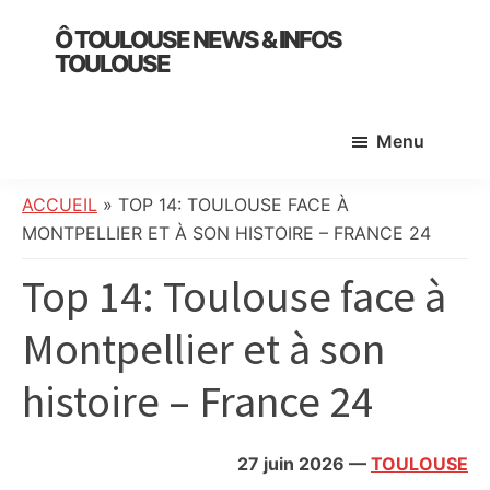
Skip
Skip
Skip
Ô TOULOUSE NEWS & INFOS
to
to
to
TOULOUSE
main
primary
footer
essentiel
content
sidebar
de
Menu
l’actualité
toulousaine
:
ACCUEIL
»
TOP 14: TOULOUSE FACE À
info
MONTPELLIER ET À SON HISTOIRE – FRANCE 24
locale,
Top 14: Toulouse face à
société,
culture,
Montpellier et à son
politique,
météo,
histoire – France 24
faits
divers
et
27 juin 2026
—
TOULOUSE
initiatives