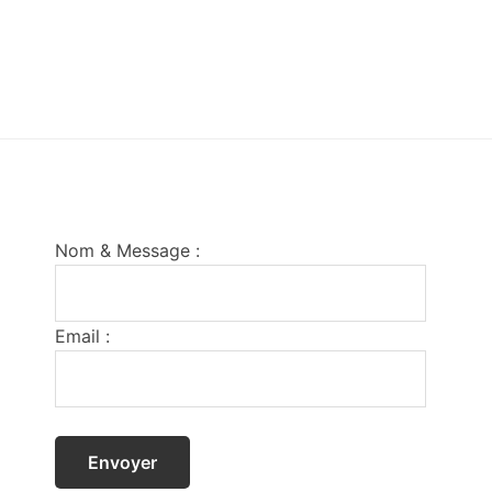
Footer
Nom & Message :
Email :