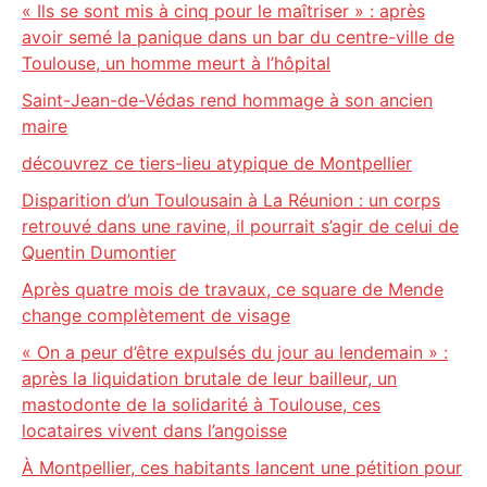
« Ils se sont mis à cinq pour le maîtriser » : après
avoir semé la panique dans un bar du centre-ville de
Toulouse, un homme meurt à l’hôpital
Saint-Jean-de-Védas rend hommage à son ancien
maire
découvrez ce tiers-lieu atypique de Montpellier
Disparition d’un Toulousain à La Réunion : un corps
retrouvé dans une ravine, il pourrait s’agir de celui de
Quentin Dumontier
Après quatre mois de travaux, ce square de Mende
change complètement de visage
« On a peur d’être expulsés du jour au lendemain » :
après la liquidation brutale de leur bailleur, un
mastodonte de la solidarité à Toulouse, ces
locataires vivent dans l’angoisse
À Montpellier, ces habitants lancent une pétition pour