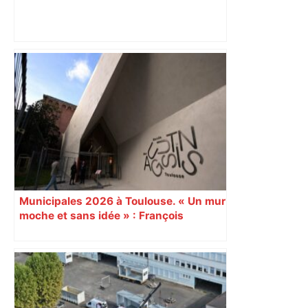
Alliance PS/LFI à Toulouse : Marc
Sztulman claque la porte – RMC
Municipales 2026 à Toulouse. « Un mur
moche et sans idée » : François
Piquemal (LFI), un détracteur de plus
du nouvel accueil du musée des
Augustins