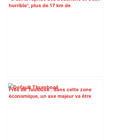
horrible", plus de 17 km de
ralentissements autour de Toulouse ce
jeudi matin, on vous donne les
secteurs à éviter – ladepeche.fr
Près de Toulouse : dans cette zone
économique, un axe majeur va être
fermé en fin de soirée, voici les
déviations – Actu.fr