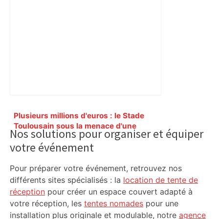
Primary
Plusieurs millions d'euros : le Stade
Sidebar
Toulousain sous la menace d'une
Nos solutions pour organiser et équiper
amende record pour des infractions au
votre événement
règlement du salary-cap – L'Équipe
Pour préparer votre événement, retrouvez nos
différents sites spécialisés : la
location de tente de
réception
pour créer un espace couvert adapté à
votre réception, les
tentes nomades
pour une
installation plus originale et modulable, notre
agence