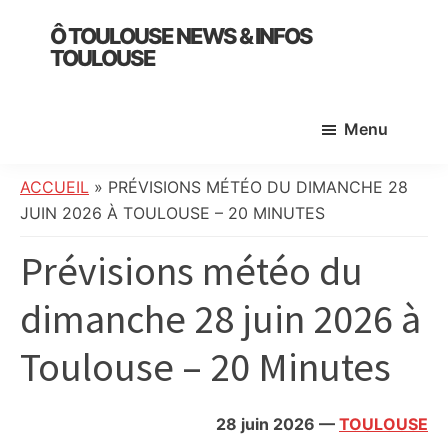
Skip
Skip
Skip
Ô TOULOUSE NEWS & INFOS
to
to
to
TOULOUSE
main
primary
footer
essentiel
content
sidebar
de
Menu
l’actualité
toulousaine
:
ACCUEIL
»
PRÉVISIONS MÉTÉO DU DIMANCHE 28
info
JUIN 2026 À TOULOUSE – 20 MINUTES
locale,
Prévisions météo du
société,
culture,
dimanche 28 juin 2026 à
politique,
météo,
Toulouse – 20 Minutes
faits
divers
et
28 juin 2026
—
TOULOUSE
initiatives