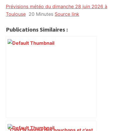
Prévisions météo du dimanche 28 juin 2026 à
citoyennes
Toulouse
20 Minutes
Source link
Publications Similaires :
"C'est la reprise des bouchons et c'est