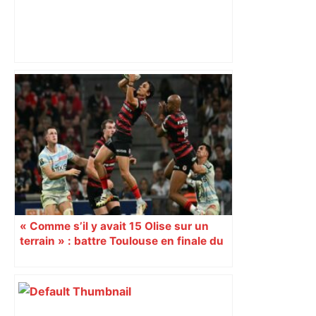
Vous pensiez que c’était comme une
voiture ? La vérité sur les avions qui
reculent – ici.fr
« Comme s’il y avait 15 Olise sur un
terrain » : battre Toulouse en finale du
Top 14, mission vraiment impossible ?