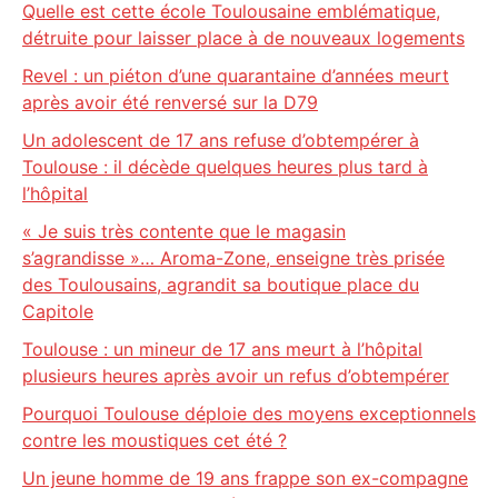
Quelle est cette école Toulousaine emblématique,
détruite pour laisser place à de nouveaux logements
Revel : un piéton d’une quarantaine d’années meurt
après avoir été renversé sur la D79
Un adolescent de 17 ans refuse d’obtempérer à
Toulouse : il décède quelques heures plus tard à
l’hôpital
« Je suis très contente que le magasin
s’agrandisse »… Aroma-Zone, enseigne très prisée
des Toulousains, agrandit sa boutique place du
Capitole
Toulouse : un mineur de 17 ans meurt à l’hôpital
plusieurs heures après avoir un refus d’obtempérer
Pourquoi Toulouse déploie des moyens exceptionnels
contre les moustiques cet été ?
Un jeune homme de 19 ans frappe son ex-compagne