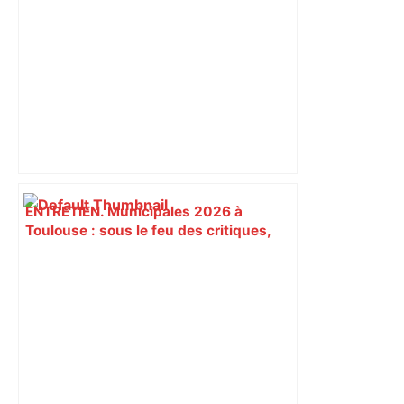
déviations – Actu.fr
ENTRETIEN. Municipales 2026 à
Toulouse : sous le feu des critiques,
Briançon assume son alliance avec
Piquemal, "ce n’est pas un accord de
postes" – ladepeche.fr