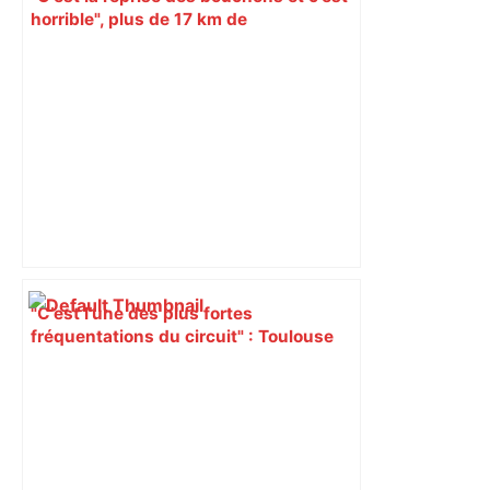
horrible", plus de 17 km de
ralentissements autour de Toulouse ce
jeudi matin, on vous donne les
secteurs à éviter – ladepeche.fr
"C’est l’une des plus fortes
fréquentations du circuit" : Toulouse
est-elle la capitale du poker amateur –
ladepeche.fr