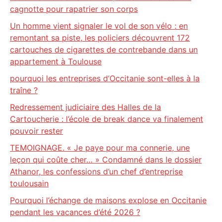
cagnotte pour rapatrier son corps
Un homme vient signaler le vol de son vélo : en
remontant sa piste, les policiers découvrent 172
cartouches de cigarettes de contrebande dans un
appartement à Toulouse
pourquoi les entreprises d’Occitanie sont-elles à la
traîne ?
Redressement judiciaire des Halles de la
Cartoucherie : l’école de break dance va finalement
pouvoir rester
TEMOIGNAGE. « Je paye pour ma connerie, une
leçon qui coûte cher… » Condamné dans le dossier
Athanor, les confessions d’un chef d’entreprise
toulousain
Pourquoi l’échange de maisons explose en Occitanie
pendant les vacances d’été 2026 ?