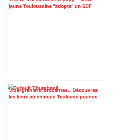
jeune Toulousaine "adopte" un SDF
septuagénaire et tente depuis 7 mois
de le sortir de la rue – Centre Presse
Aveyron
Vide-greniers, brocantes… Découvrez
les lieux où chiner à Toulouse pour ce
long week-end de l'Ascension – Actu.fr