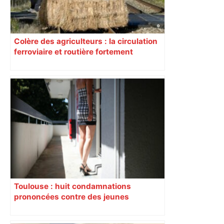
Colère des agriculteurs : la circulation
ferroviaire et routière fortement
perturbée en Haute-Garonne, l’A61
bloquée
Toulouse : huit condamnations
prononcées contre des jeunes
impliqués dans la prostitution
d’adolescentes