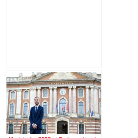
dynamique qui nous oblige à la
responsabilité" – Franceinfo
Alliance PS/LFI à Toulouse : Marc
Sztulman claque la porte – RMC