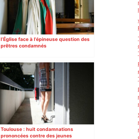
deux ans – ladepeche.fr
l’Église face à l’épineuse question des
prêtres condamnés
Toulouse : huit condamnations
prononcées contre des jeunes