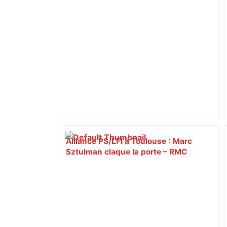
citoyennes
Alliance PS/LFI à Toulouse : Marc
Sztulman claque la porte – RMC