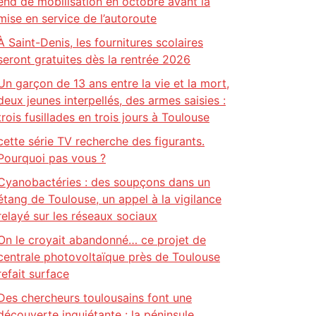
end de mobilisation en octobre avant la
mise en service de l’autoroute
À Saint-Denis, les fournitures scolaires
seront gratuites dès la rentrée 2026
Un garçon de 13 ans entre la vie et la mort,
deux jeunes interpellés, des armes saisies :
trois fusillades en trois jours à Toulouse
cette série TV recherche des figurants.
Pourquoi pas vous ?
Cyanobactéries : des soupçons dans un
étang de Toulouse, un appel à la vigilance
relayé sur les réseaux sociaux
On le croyait abandonné… ce projet de
centrale photovoltaïque près de Toulouse
refait surface
Des chercheurs toulousains font une
découverte inquiétante : la péninsule