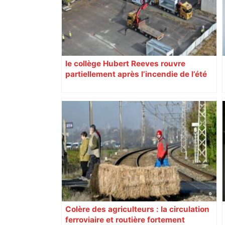
postes" – ladepeche.fr
le collège Hubert Reeves rouvre
partiellement après l’incendie de l’été
Colère des agriculteurs : la circulation
ferroviaire et routière fortement