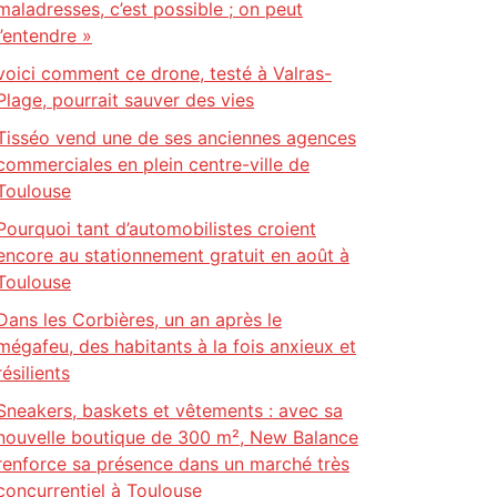
maladresses, c’est possible ; on peut
l’entendre »
voici comment ce drone, testé à Valras-
Plage, pourrait sauver des vies
Tisséo vend une de ses anciennes agences
commerciales en plein centre-ville de
Toulouse
Pourquoi tant d’automobilistes croient
encore au stationnement gratuit en août à
Toulouse
Dans les Corbières, un an après le
mégafeu, des habitants à la fois anxieux et
résilients
Sneakers, baskets et vêtements : avec sa
nouvelle boutique de 300 m², New Balance
renforce sa présence dans un marché très
concurrentiel à Toulouse