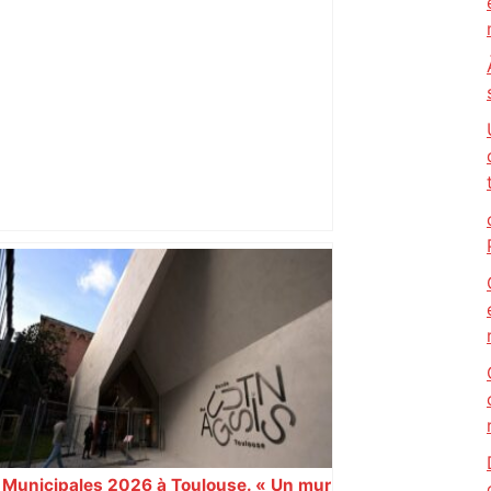
ralentissements autour de Toulouse ce
jeudi matin, on vous donne les
secteurs à éviter – ladepeche.fr
Près de Toulouse : dans cette zone
économique, un axe majeur va être
fermé en fin de soirée, voici les
déviations – Actu.fr
Municipales 2026 à Toulouse. « Un mur