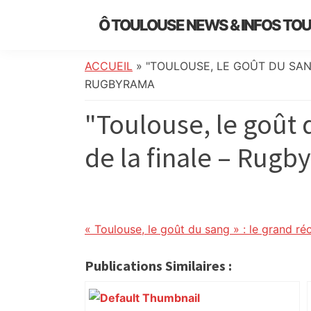
Skip
Skip
Skip
Skip
Ô TOULOUSE NEWS & INFOS TO
to
to
to
to
essentiel
primary
main
primary
footer
de
navigation
content
sidebar
ACCUEIL
»
"TOULOUSE, LE GOÛT DU SANG
l’actualité
RUGBYRAMA
toulousaine
"Toulouse, le goût d
:
info
de la finale – Rug
locale,
société,
culture,
politique,
météo,
« Toulouse, le goût du sang » : le grand réci
faits
divers
Publications Similaires :
et
initiatives