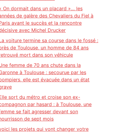
« On dormait dans un placard »… les
années de galère des Chevaliers du Fiel à
Paris avant le succès et la rencontre
décisive avec Michel Drucker
La voiture termine sa course dans le fossé :
près de Toulouse, un homme de 84 ans
retrouvé mort dans son véhicule
Une femme de 70 ans chute dans la
Garonne à Toulouse : secourue par les
pompiers, elle est évacuée dans un état
grave
Elle sort du métro et croise son ex-
compagnon par hasard : à Toulouse, une
femme se fait agresser devant son
nourrisson de sept mois
voici les projets qui vont changer votre