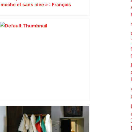
moche et sans idée » : François
Piquemal (LFI), un détracteur de plus
du nouvel accueil du musée des
Augustins
Mort mystérieuse près de Toulouse :
une émission de M6 revient sur l'affaire
Christian Abraham, retrouvé la gorge
tranchée et recouvert de feuilles il y a