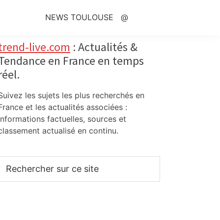
NEWS TOULOUSE
@
Primary
trend-live.com
: Actualités &
Tendance en France en temps
Sidebar
réel.
Suivez les sujets les plus recherchés en
France et les actualités associées :
informations factuelles, sources et
classement actualisé en continu.
Rechercher
sur
ce
site