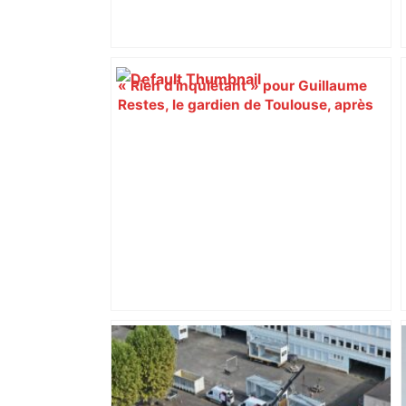
« Rien d'inquiétant » pour Guillaume
Restes, le gardien de Toulouse, après
sa sortie à Metz – L'Équipe
ENTRETIEN. Municipales 2026 à
Toulouse : sous le feu des critiques,
Briançon assume son alliance avec
Piquemal, "ce n’est pas un accord de