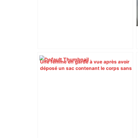
Une femme en garde à vue après avoir
déposé un sac contenant le corps sans
vie d'un bébé à l'hôpital à Toulouse –
francebleu.fr