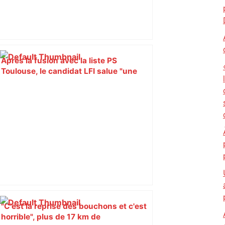
Après la fusion avec la liste PS
Toulouse, le candidat LFI salue "une
dynamique qui nous oblige à la
responsabilité" – Franceinfo
"C'est la reprise des bouchons et c'est
horrible", plus de 17 km de