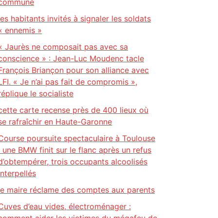
commune
les habitants invités à signaler les soldats
« ennemis »
« Jaurès ne composait pas avec sa
conscience » : Jean-Luc Moudenc tacle
François Briançon pour son alliance avec
LFI. « Je n’ai pas fait de compromis »,
réplique le socialiste
cette carte recense près de 400 lieux où
se rafraîchir en Haute-Garonne
Course poursuite spectaculaire à Toulouse
: une BMW finit sur le flanc après un refus
d’obtempérer, trois occupants alcoolisés
interpellés
le maire réclame des comptes aux parents
Cuves d’eau vides, électroménager :