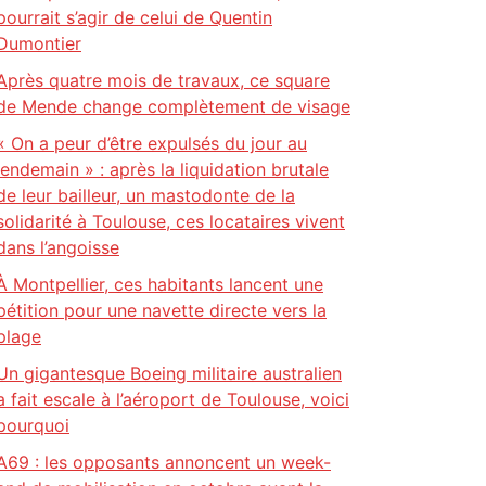
pourrait s’agir de celui de Quentin
Dumontier
Après quatre mois de travaux, ce square
de Mende change complètement de visage
« On a peur d’être expulsés du jour au
lendemain » : après la liquidation brutale
de leur bailleur, un mastodonte de la
solidarité à Toulouse, ces locataires vivent
dans l’angoisse
À Montpellier, ces habitants lancent une
pétition pour une navette directe vers la
plage
Un gigantesque Boeing militaire australien
a fait escale à l’aéroport de Toulouse, voici
pourquoi
A69 : les opposants annoncent un week-