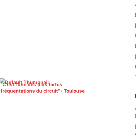
"C’est l’une des plus fortes
fréquentations du circuit" : Toulouse
est-elle la capitale du poker amateur –
ladepeche.fr