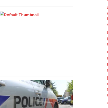
impliqués dans la prostitution
d’adolescentes
Un automobiliste tué dans un choc
avec un TER à un passage à niveau
près de Toulouse – Orange Actualités