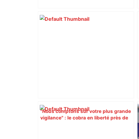
perturbée en Haute-Garonne, l’A61
bloquée
"Nous comptons sur votre plus grande
vigilance" : le cobra en liberté près de
Toulouse a de nouveau été aperçu, les
recherches se poursuivent avec des
drones – RTL.fr