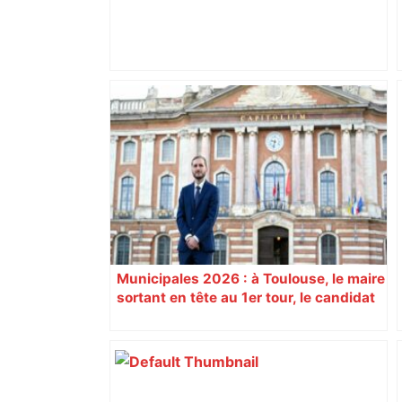
"Un lieu très intrigant pour les
Toulousains" : c'est le début de Mister
Freeze 2026, le festival transforme une
caserne classée aux Monuments
historiques en immense galerie d’art
urbain – ladepeche.fr
Municipales 2026 : à Toulouse, le maire
sortant en tête au 1er tour, le candidat
insoumis crée la surprise