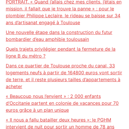
PORTRAIT. « Quand j’allais chez mes clients, j’étais en
mission, il fallait que je trouve la panne » : pour le
plombier Philippe Leclaire, le rideau se baisse sur 34
ans d’artisanat engagé à Toulouse
Une nouvelle étape dans la construction du futur
bombardier d’eau amphibie toulousain
Quels trajets privilégier pendant la fermeture de la
ligne B du métro ?
Dans ce quartier de Toulouse proche du canal, 33
logements neufs à partir de 164800 euros vont sortir
de terre, et il reste plusieurs tailles d’appartements à
acheter
« Beaucoup nous l’envient » : 2 000 enfants
d’Occitanie partent en colonie de vacances pour 70
euros grâce à un plan unique
« Il nous a fallu batailler deux heures »: le PGHM
intervient de nuit pour sortir un homme de 78 ans