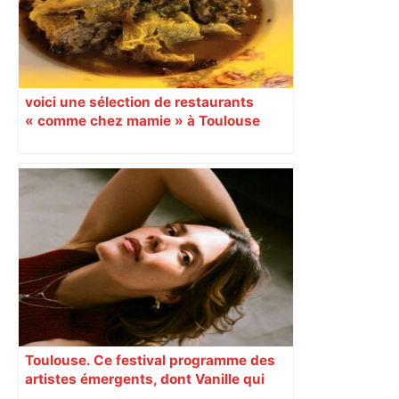
impérative d’intérêt public majeur.
L’hypothèse d’un arrêt du projet n’est
pas exclue. Analyse
voici une sélection de restaurants
« comme chez mamie » à Toulouse
Toulouse. Ce festival programme des
artistes émergents, dont Vanille qui
cartonne sur les réseaux sociaux