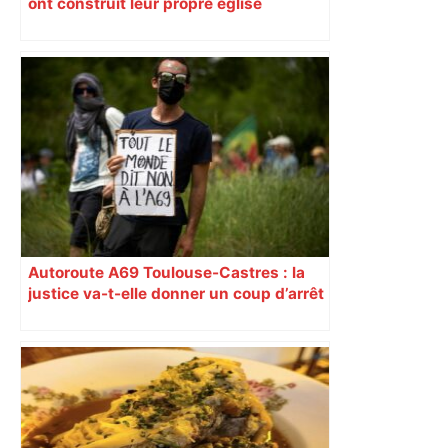
ont construit leur propre église
Autoroute A69 Toulouse-Castres : la
justice va-t-elle donner un coup d’arrêt
au chantier ? Alors qu’aucun recours
contre la construction de l’A69
Toulouse-Castres n’a jusqu’ici abouti,
le rapporteur public a émis mercredi
20 novembre un avis consultatif qui
redonne espoir aux opposants. Il
conclut à l’absence de raison