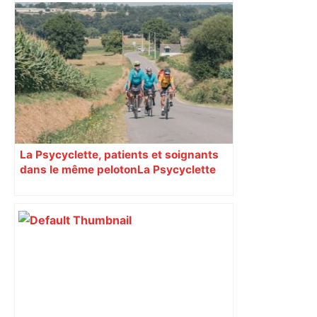
La Psycyclette, patients et soignants
dans le même peloton​​​​​​ La Psycyclette
est une randonnée à vélo de plus de
1000 kilomètres mêlant des personnes
vivant avec des troubles psychiques,
des soignants et des cyclotouristes.
« La Croix » a participé en septembre à
sa septième édition, du Mont-Saint-
Michel à Toulouse.