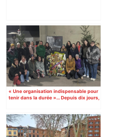
DIRECT. Colère des agriculteurs :
mobilisation agricole à Toulouse ce
samedi, 113 vaches abattues en Ariège
– ladepeche.fr
« Une organisation indispensable pour
tenir dans la durée »… Depuis dix jours,
Nathalie, agricultrice, se partage entre
la gestion de la ferme et le blocage