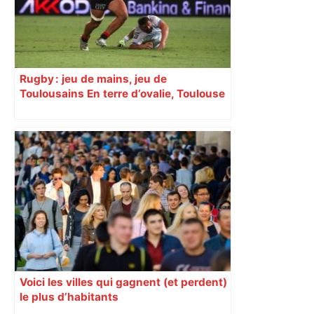
Rugby : jeu de mains, jeu de
Toulousains En terre d’ovalie, Toulouse
est capitale avec son club, le Stade
toulousain, accumulant les titres, mais
revendiquant surtout son art du jeu en
mouvement, vif et spectaculaire.
Décryptage. Série (4 / 10)
Voici les villes qui gagnent (et perdent)
le plus d’habitants