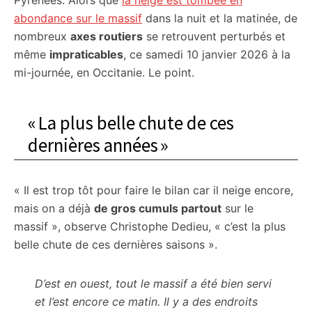
Pyrénées. Alors que
la neige est tombée en
citoyennes
abondance sur le massif
dans la nuit et la matinée, de
nombreux
axes routiers
se retrouvent perturbés et
même
impraticables
, ce samedi 10 janvier 2026 à la
mi-journée, en Occitanie. Le point.
« La plus belle chute de ces
dernières années »
« Il est trop tôt pour faire le bilan car il neige encore,
mais on a déjà
de gros cumuls partout
sur le
massif », observe Christophe Dedieu, « c’est la plus
belle chute de ces dernières saisons ».
D’est en ouest, tout le massif a été bien servi
et l’est encore ce matin. Il y a des endroits