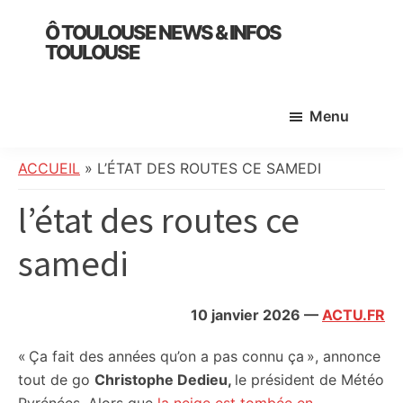
Skip
Skip
Skip
Ô TOULOUSE NEWS & INFOS
to
to
to
TOULOUSE
main
primary
footer
essentiel
content
sidebar
de
Menu
l’actualité
toulousaine
:
ACCUEIL
»
L’ÉTAT DES ROUTES CE SAMEDI
info
l’état des routes ce
locale,
société,
samedi
culture,
politique,
météo,
10 janvier 2026
—
ACTU.FR
faits
divers
« Ça fait des années qu’on a pas connu ça », annonce
et
tout de go
Christophe Dedieu,
le président de Météo
initiatives