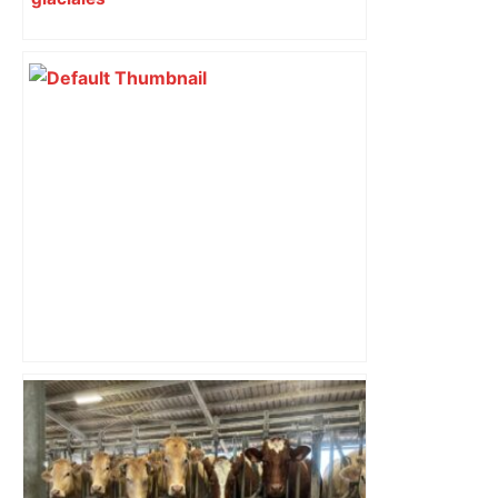
Top 14: comment Perpignan a une
nouvelle fois fait tomber Toulouse? –
RMC Sport