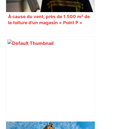
À cause du vent, près de 1.500 m² de
la toiture d’un magasin « Point P »
s’effondrent à Toulouse
Hanoucca, une fête "des lumières" de