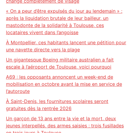
change complètement de visage
« On a peur d’être expulsés du jour au lendemain » :
après la liquidation brutale de leur bailleur, un
mastodonte de la solidarité à Toulouse, ces
locataires vivent dans l’angoisse
À Montpellier, ces habitants lancent une pétition pour
une navette directe vers la plage
Un gigantesque Boeing militaire australien a fait
escale à l’aéroport de Toulouse, voici pourquoi
A69 : les opposants annoncent un week-end de
mobilisation en octobre avant la mise en service de
l’autoroute
À Saint-Denis, les fournitures scolaires seront
gratuites dès la rentrée 2026
Un garçon de 13 ans entre la vie et la mort, deux
jeunes interpellés, des armes saisies : trois fusillades
en trois jours à Toulouse