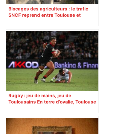
Blocages des agriculteurs : le trafic
SNCF reprend entre Toulouse et
Narbonne après 48 heures de paralysie
Rugby : jeu de mains, jeu de
Toulousains En terre d’ovalie, Toulouse
est capitale avec son club, le Stade
toulousain, accumulant les titres, mais
revendiquant surtout son art du jeu en
mouvement, vif et spectaculaire.
Décryptage. Série (4 / 10)