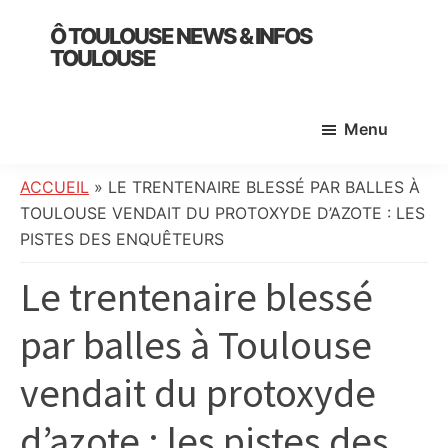
Skip
Skip
Skip
Ô TOULOUSE NEWS & INFOS
to
to
to
TOULOUSE
main
primary
footer
essentiel
content
sidebar
de
Menu
l’actualité
toulousaine
:
ACCUEIL
»
LE TRENTENAIRE BLESSÉ PAR BALLES À
info
TOULOUSE VENDAIT DU PROTOXYDE D’AZOTE : LES
locale,
PISTES DES ENQUÊTEURS
société,
Le trentenaire blessé
culture,
politique,
par balles à Toulouse
météo,
faits
vendait du protoxyde
divers
et
d’azote : les pistes des
initiatives