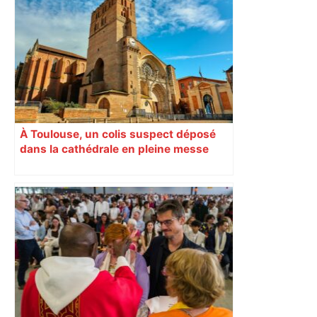
confession juive sous haute
surveillance policière qui a rassemblé
les fidèles au cinéma Pathé Gaumont à
Labège, près de Toulouse –
ladepeche.fr
À Toulouse, un colis suspect déposé
dans la cathédrale en pleine messe