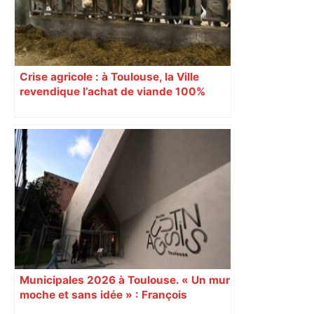
Crise agricole : à Toulouse, la Ville
revendique l’achat de viande 100%
Sud-Ouest pour les cantines
Municipales 2026 à Toulouse. « Un mur
moche et sans idée » : François
Piquemal (LFI), un détracteur de plus