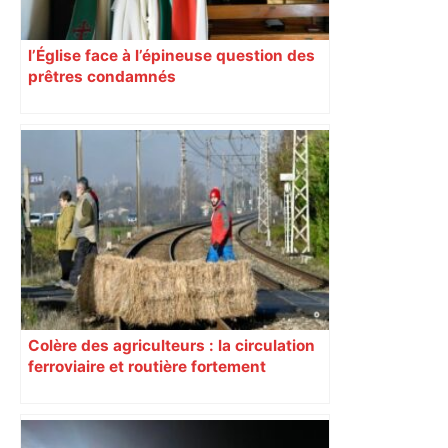
l’Église face à l’épineuse question des
prêtres condamnés
Colère des agriculteurs : la circulation
ferroviaire et routière fortement
perturbée en Haute-Garonne, l’A61
bloquée