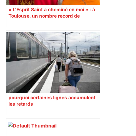
« L’Esprit Saint a cheminé en moi » : à
Toulouse, un nombre record de
confirmations d’adultes À l’occasion de
la Pentecôte, 15 000 personnes, dont
1 000 jeunes et adultes qui ont reçu la
confirmation, se sont rassemblées
dimanche 8 juin, au Parc des
expositions de Toulouse. Un
événement diocésain hors norme. 9
juin Reportage
pourquoi certaines lignes accumulent
les retards