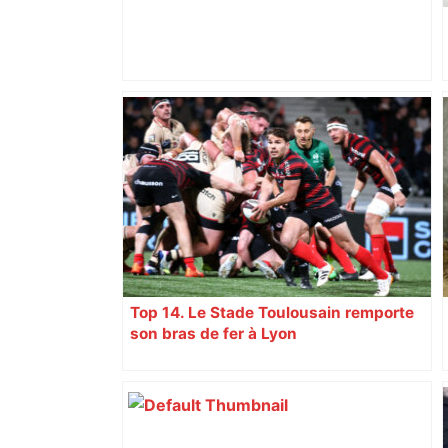
Top 14 : Perpignan mate le leader
Toulouse et quitte la dernière place –
lanouvellerepublique.fr
Top 14. Le Stade Toulousain remporte
son bras de fer à Lyon