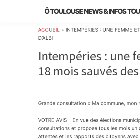
Skip
Skip
Skip
Skip
Ô TOULOUSE NEWS & INFOS TO
to
to
to
to
essentiel
primary
main
primary
footer
de
navigation
content
sidebar
ACCUEIL
»
INTEMPÉRIES : UNE FEMME E
l’actualité
D’ALBI
toulousaine
Intempéries : une 
:
info
18 mois sauvés des 
locale,
société,
culture,
politique,
météo,
Grande consultation « Ma commune, mon m
faits
divers
VOTRE AVIS – En vue des élections municip
et
consultations et propose tous les mois un
initiatives
attentes et les rapports des citoyens avec