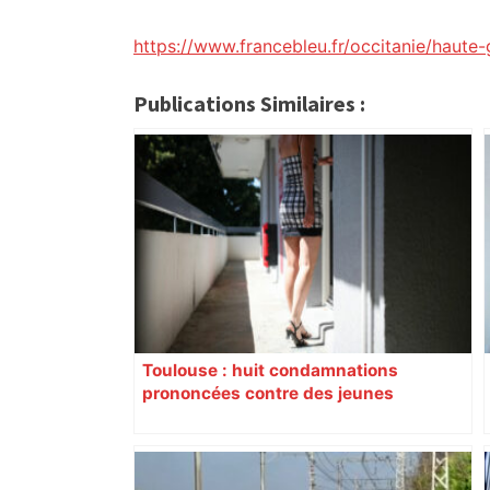
citoyennes
https://www.francebleu.fr/occitanie/haut
Publications Similaires :
Toulouse : huit condamnations
prononcées contre des jeunes
impliqués dans la prostitution
d’adolescentes