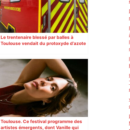
Le trentenaire blessé par balles à
Toulouse vendait du protoxyde d’azote
: les pistes des enquêteurs
Toulouse. Ce festival programme des
artistes émergents, dont Vanille qui