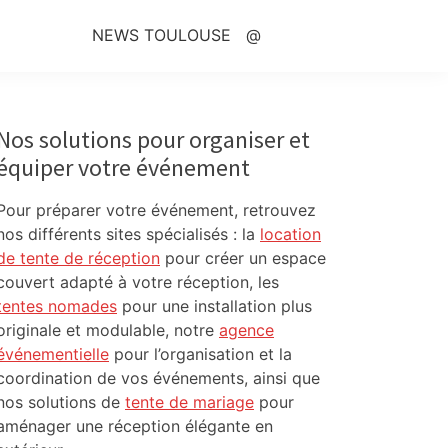
NEWS TOULOUSE
@
Primary
Sidebar
Nos solutions pour organiser et
équiper votre événement
Pour préparer votre événement, retrouvez
nos différents sites spécialisés : la
location
de tente de réception
pour créer un espace
couvert adapté à votre réception, les
tentes nomades
pour une installation plus
originale et modulable, notre
agence
événementielle
pour l’organisation et la
coordination de vos événements, ainsi que
nos solutions de
tente de mariage
pour
aménager une réception élégante en