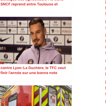
SNCF reprend entre Toulouse et
Narbonne après 48 heures de paralysie
contre Lyon-La Duchère, le TFC veut
finir l’année sur une bonne note