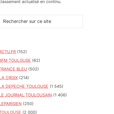
classement actualisé en continu.
Rechercher
sur
ce
site
ACTU.FR
(152)
BFM TOULOUSE
(62)
FRANCE BLEU
(502)
LA CROIX
(214)
LA DEPECHE TOULOUSE
(1 545)
LE JOURNAL TOULOUSAIN
(1 406)
LEPARISIEN
(250)
TOULOUSE
(2 000)