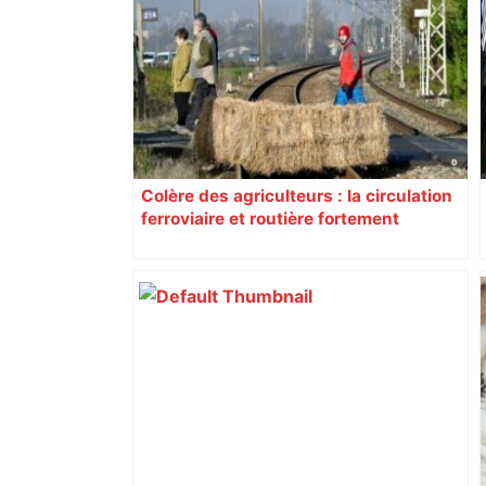
Colère des agriculteurs : la circulation
ferroviaire et routière fortement
perturbée en Haute-Garonne, l’A61
bloquée