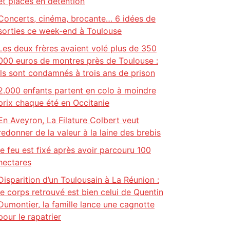
et placés en détention
Concerts, cinéma, brocante… 6 idées de
sorties ce week-end à Toulouse
Les deux frères avaient volé plus de 350
000 euros de montres près de Toulouse :
ils sont condamnés à trois ans de prison
2.000 enfants partent en colo à moindre
prix chaque été en Occitanie
En Aveyron, La Filature Colbert veut
redonner de la valeur à la laine des brebis
le feu est fixé après avoir parcouru 100
hectares
Disparition d’un Toulousain à La Réunion :
le corps retrouvé est bien celui de Quentin
Dumontier, la famille lance une cagnotte
pour le rapatrier