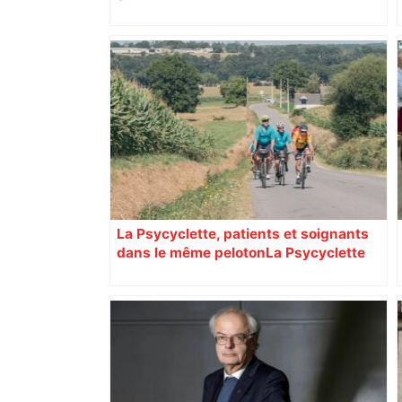
La Psycyclette, patients et soignants
dans le même peloton​​​​​​ La Psycyclette
est une randonnée à vélo de plus de
1000 kilomètres mêlant des personnes
vivant avec des troubles psychiques,
des soignants et des cyclotouristes.
« La Croix » a participé en septembre à
sa septième édition, du Mont-Saint-
Michel à Toulouse.