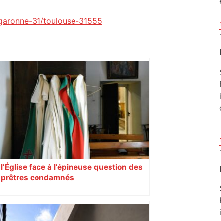
e-garonne-31/toulouse-31555
l’Église face à l’épineuse question des
prêtres condamnés