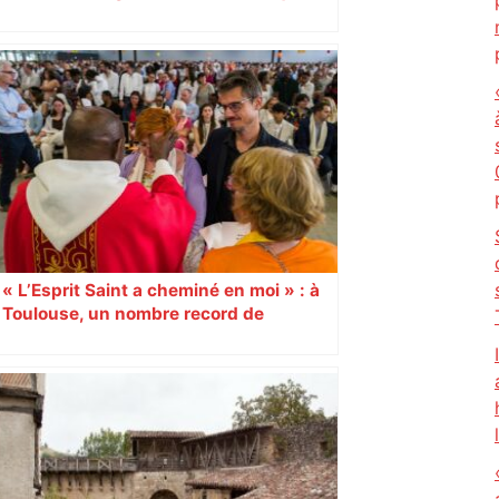
cartonne sur les réseaux sociaux
« L’Esprit Saint a cheminé en moi » : à
Toulouse, un nombre record de
confirmations d’adultes À l’occasion de
la Pentecôte, 15 000 personnes, dont
1 000 jeunes et adultes qui ont reçu la
confirmation, se sont rassemblées
dimanche 8 juin, au Parc des
expositions de Toulouse. Un
événement diocésain hors norme. 9