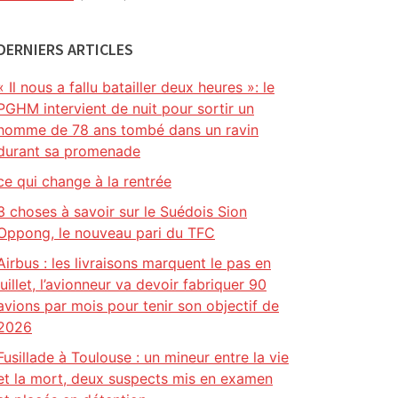
DERNIERS ARTICLES
« Il nous a fallu batailler deux heures »: le
PGHM intervient de nuit pour sortir un
homme de 78 ans tombé dans un ravin
durant sa promenade
ce qui change à la rentrée
3 choses à savoir sur le Suédois Sion
Oppong, le nouveau pari du TFC
Airbus : les livraisons marquent le pas en
juillet, l’avionneur va devoir fabriquer 90
avions par mois pour tenir son objectif de
2026
Fusillade à Toulouse : un mineur entre la vie
et la mort, deux suspects mis en examen