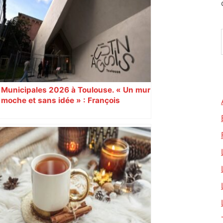
Municipales 2026 à Toulouse. « Un mur
moche et sans idée » : François
Piquemal (LFI), un détracteur de plus
du nouvel accueil du musée des
Augustins