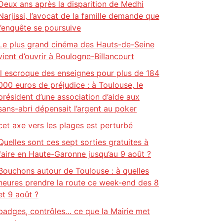
Deux ans après la disparition de Medhi
Narjissi, l’avocat de la famille demande que
l’enquête se poursuive
Le plus grand cinéma des Hauts-de-Seine
vient d’ouvrir à Boulogne-Billancourt
Il escroque des enseignes pour plus de 184
000 euros de préjudice : à Toulouse, le
président d’une association d’aide aux
sans-abri dépensait l’argent au poker
cet axe vers les plages est perturbé
Quelles sont ces sept sorties gratuites à
faire en Haute-Garonne jusqu’au 9 août ?
Bouchons autour de Toulouse : à quelles
heures prendre la route ce week-end des 8
et 9 août ?
badges, contrôles… ce que la Mairie met