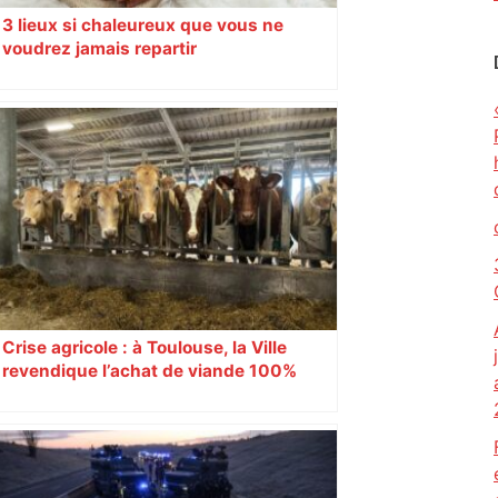
3 lieux si chaleureux que vous ne
voudrez jamais repartir
Crise agricole : à Toulouse, la Ville
revendique l’achat de viande 100%
Sud-Ouest pour les cantines