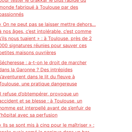
pour tester le drakkar le plus rapide du
monde fabriqué à Toulouse par des
passionnés
« On ne peut pas se laisser mettre dehors…
à nos âges, c’est intolérable, c’est comme
s’ils nous tuaient » : à Toulouse, près de 2
000 signatures réunies pour sauver ces
petites maisons ouvrières
Sécheresse : a-t-on le droit de marcher
dans la Garonne ? Des intrépides
s’aventurent dans le lit du fleuve à
Toulouse, une pratique dangereuse
Il refuse d’obtempérer, provoque un
accident et se blesse : à Toulouse, un
homme est interpellé avant de s’enfuir de
l’hôpital avec sa perfusion
« Ils se sont mis à cinq pour le maîtriser » :