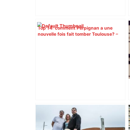
Top 14: comment Perpignan a une
nouvelle fois fait tomber Toulouse? –
RMC Sport
DIRECT. Colère des agriculteurs :
mobilisation agricole à Toulouse ce
samedi, 113 vaches abattues en Ariège