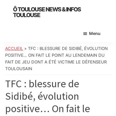
Skip
Skip
Skip
Ô TOULOUSE NEWS & INFOS
to
to
to
TOULOUSE
main
primary
footer
essentiel
content
sidebar
de
Menu
l’actualité
toulousaine
:
ACCUEIL
»
TFC : BLESSURE DE SIDIBÉ, ÉVOLUTION
info
POSITIVE… ON FAIT LE POINT AU LENDEMAIN DU
locale,
FAIT DE JEU DONT A ÉTÉ VICTIME LE DÉFENSEUR
société,
TOULOUSAIN
culture,
TFC : blessure de
politique,
météo,
Sidibé, évolution
faits
divers
positive… On fait le
et
initiatives