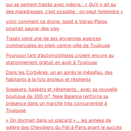
qui se sentent traités avec mépris : « Qu’il y ait eu
des maladresses, c’est possible ; on peut l’entendre »
voici comment ce drone, testé à Valras-Plage,
pourrait sauver des vies
Tisséo vend une de ses anciennes agences
commerciales en plein centre-ville de Toulouse
Pourquoi tant d’automobilistes croient encore au
stationnement gratuit en août à Toulouse
Dans les Corbières, un an après le mégafeu, des
habitants à la fois anxieux et résilients
Sneakers, baskets et vêtements : avec sa nouvelle
boutique de 300 m², New Balance renforce sa
présence dans un marché très concurrentiel à
Toulouse
« On dormait dans un placard »… les années de
galère des Chevaliers du Fiel à Paris avant le succès