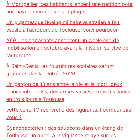
À Montpellier, ces habitants lancent une pétition pour
une navette directe vers la plage
Un gigantesque Boeing militaire australien a fait
escale à l’aéroport de Toulouse, voici pourquoi
A69 : les opposants annoncent un week-end de
mobilisation en octobre avant la mise en service de
l’autoroute
À Saint-Denis, les fournitures scolaires seront
gratuites dès la rentrée 2026
Un garçon de 13 ans entre la vie et la mort, deux
jeunes interpellés, des armes saisies : trois fusillades
en trois jours à Toulouse
cette série TV recherche des figurants. Pourquoi pas
vous ?
Cyanobactéries : des soupçons dans un étang de
Toulouse, un appel à la vigilance relayé sur les