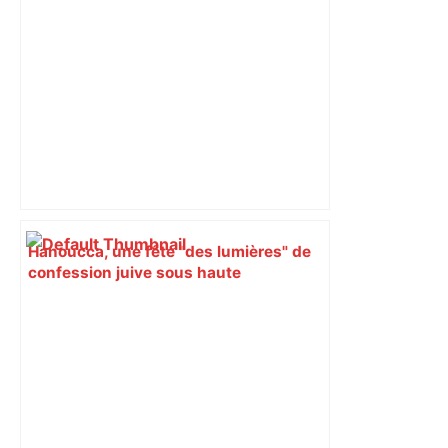
Hanoucca, une fête "des lumières" de
confession juive sous haute
surveillance policière qui a rassemblé
les fidèles au cinéma Pathé Gaumont à
Labège, près de Toulouse –
ladepeche.fr