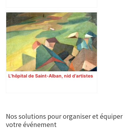
L’hôpital de Saint-Alban, nid d’artistes
Primary
Sidebar
Nos solutions pour organiser et équiper
votre événement