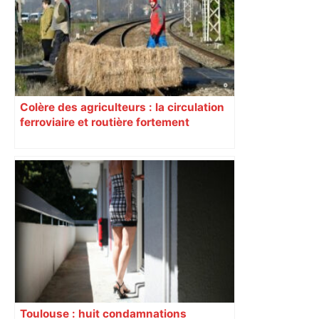
Colère des agriculteurs : la circulation
ferroviaire et routière fortement
perturbée en Haute-Garonne, l’A61
bloquée
Toulouse : huit condamnations