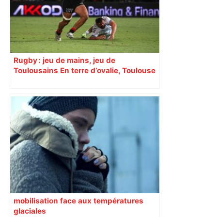
Rugby : jeu de mains, jeu de
Toulousains En terre d’ovalie, Toulouse
est capitale avec son club, le Stade
toulousain, accumulant les titres, mais
revendiquant surtout son art du jeu en
mouvement, vif et spectaculaire.
Décryptage. Série (4 / 10)
mobilisation face aux températures
glaciales