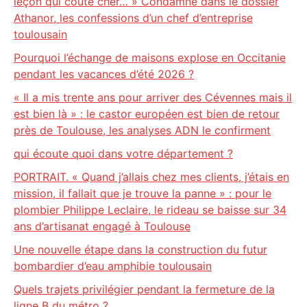
leçon qui coûte cher… » Condamné dans le dossier
Athanor, les confessions d’un chef d’entreprise
toulousain
Pourquoi l’échange de maisons explose en Occitanie
pendant les vacances d’été 2026 ?
« Il a mis trente ans pour arriver des Cévennes mais il
est bien là » : le castor européen est bien de retour
près de Toulouse, les analyses ADN le confirment
qui écoute quoi dans votre département ?
PORTRAIT. « Quand j’allais chez mes clients, j’étais en
mission, il fallait que je trouve la panne » : pour le
plombier Philippe Leclaire, le rideau se baisse sur 34
ans d’artisanat engagé à Toulouse
Une nouvelle étape dans la construction du futur
bombardier d’eau amphibie toulousain
Quels trajets privilégier pendant la fermeture de la
ligne B du métro ?