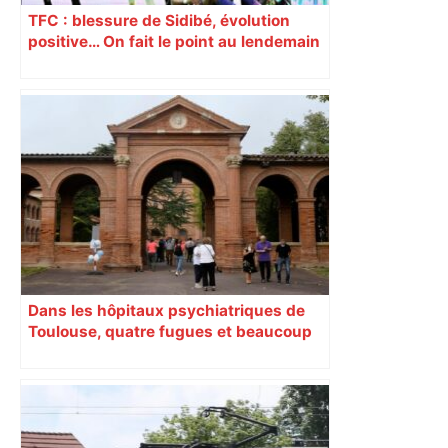
TFC : blessure de Sidibé, évolution
positive… On fait le point au lendemain
du fait de jeu dont a été victime le
défenseur toulousain
Dans les hôpitaux psychiatriques de
Toulouse, quatre fugues et beaucoup
de questions