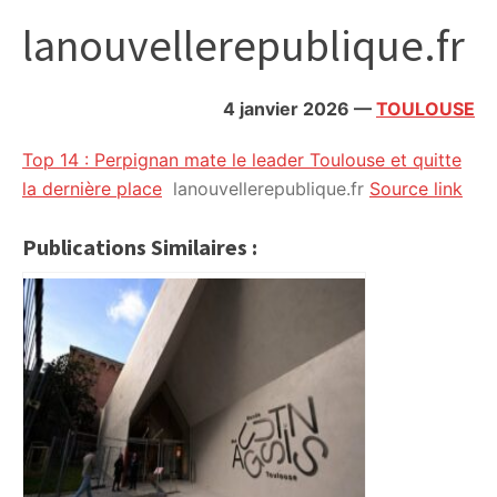
citoyennes
lanouvellerepublique.fr
4 janvier 2026
—
TOULOUSE
Top 14 : Perpignan mate le leader Toulouse et quitte
la dernière place
lanouvellerepublique.fr
Source link
Publications Similaires :