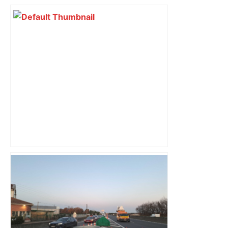
Direct. Top 14 – Perpignan – Toulouse :
l’Usap peut-elle faire chuter le
champion toulousain ? – Rugbyrama