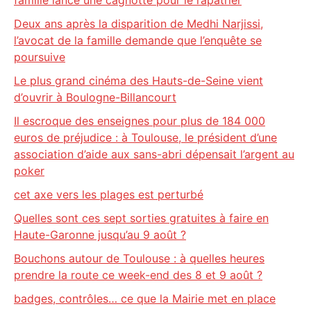
famille lance une cagnotte pour le rapatrier
Deux ans après la disparition de Medhi Narjissi,
l’avocat de la famille demande que l’enquête se
poursuive
Le plus grand cinéma des Hauts-de-Seine vient
d’ouvrir à Boulogne-Billancourt
Il escroque des enseignes pour plus de 184 000
euros de préjudice : à Toulouse, le président d’une
association d’aide aux sans-abri dépensait l’argent au
poker
cet axe vers les plages est perturbé
Quelles sont ces sept sorties gratuites à faire en
Haute-Garonne jusqu’au 9 août ?
Bouchons autour de Toulouse : à quelles heures
prendre la route ce week-end des 8 et 9 août ?
badges, contrôles… ce que la Mairie met en place