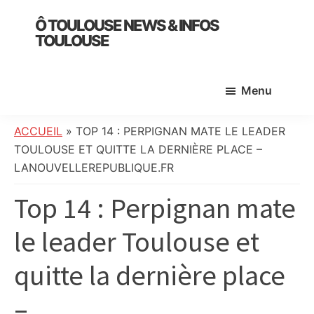
Skip
Skip
Skip
Ô TOULOUSE NEWS & INFOS
to
to
to
TOULOUSE
main
primary
footer
essentiel
content
sidebar
de
Menu
l’actualité
toulousaine
:
ACCUEIL
»
TOP 14 : PERPIGNAN MATE LE LEADER
info
TOULOUSE ET QUITTE LA DERNIÈRE PLACE –
locale,
LANOUVELLEREPUBLIQUE.FR
société,
Top 14 : Perpignan mate
culture,
politique,
le leader Toulouse et
météo,
faits
quitte la dernière place
divers
et
–
initiatives