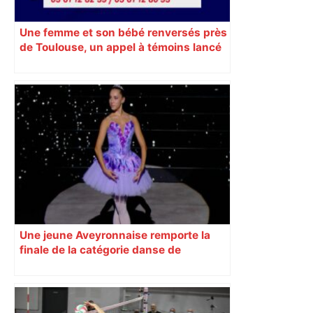
Une femme et son bébé renversés près
de Toulouse, un appel à témoins lancé
pour retrouver le véhicule en fuite
Une jeune Aveyronnaise remporte la
finale de la catégorie danse de
l’émission « Prodiges »