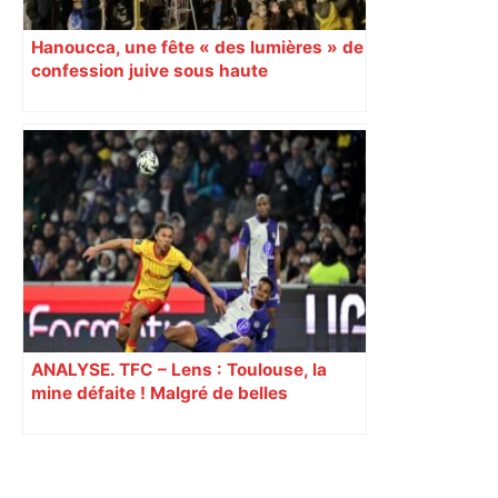
Hanoucca, une fête « des lumières » de
confession juive sous haute
surveillance policière qui a rassemblé
les fidèles au cinéma Pathé Gaumont à
Labège, près de Toulouse
ANALYSE. TFC – Lens : Toulouse, la
mine défaite ! Malgré de belles
dispositions, les Toulousains vite
réduits à 10 ont subi la loi du leader
Primary