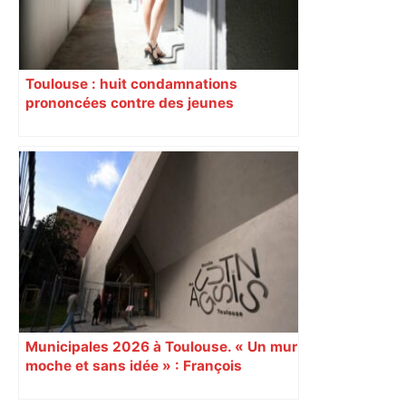
Toulouse : huit condamnations
prononcées contre des jeunes
impliqués dans la prostitution
d’adolescentes
Municipales 2026 à Toulouse. « Un mur
moche et sans idée » : François
Piquemal (LFI), un détracteur de plus
du nouvel accueil du musée des