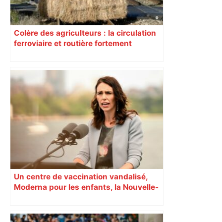
Colère des agriculteurs : la circulation
ferroviaire et routière fortement
perturbée en Haute-Garonne, l’A61
bloquée
Un centre de vaccination vandalisé,
Moderna pour les enfants, la Nouvelle-
Zélande confinée… Le récap’ du 17 août