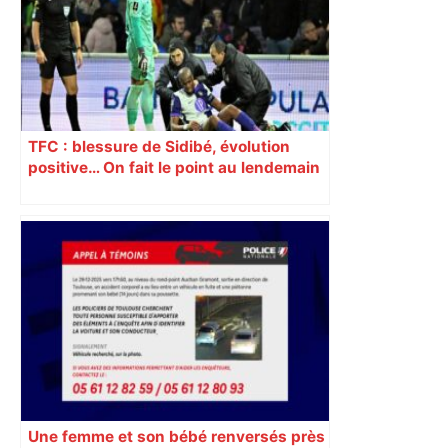
TFC : blessure de Sidibé, évolution
positive… On fait le point au lendemain
du fait de jeu dont a été victime le
défenseur toulousain
Une femme et son bébé renversés près