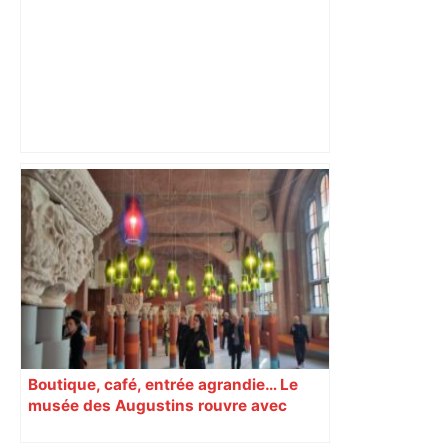
Lyon – Stade Toulousain : comment
Toulouse a frappé fort à Lyon pour
conclure une semaine agitée –
ladepeche.fr
Boutique, café, entrée agrandie… Le
musée des Augustins rouvre avec
l’objectif d’« attirer les passants »