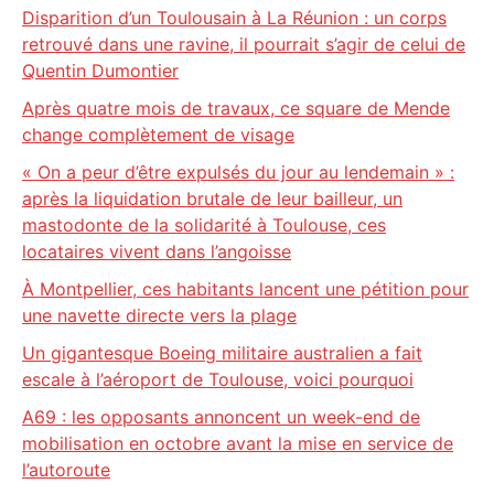
Disparition d’un Toulousain à La Réunion : un corps
retrouvé dans une ravine, il pourrait s’agir de celui de
Quentin Dumontier
Après quatre mois de travaux, ce square de Mende
change complètement de visage
« On a peur d’être expulsés du jour au lendemain » :
après la liquidation brutale de leur bailleur, un
mastodonte de la solidarité à Toulouse, ces
locataires vivent dans l’angoisse
À Montpellier, ces habitants lancent une pétition pour
une navette directe vers la plage
Un gigantesque Boeing militaire australien a fait
escale à l’aéroport de Toulouse, voici pourquoi
A69 : les opposants annoncent un week-end de
mobilisation en octobre avant la mise en service de
l’autoroute