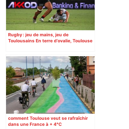
Rugby : jeu de mains, jeu de
Toulousains En terre d’ovalie, Toulouse
est capitale avec son club, le Stade
toulousain, accumulant les titres, mais
revendiquant surtout son art du jeu en
mouvement, vif et spectaculaire.
Décryptage. Série (4 / 10)
comment Toulouse veut se rafraîchir
dans une France à + 4°C