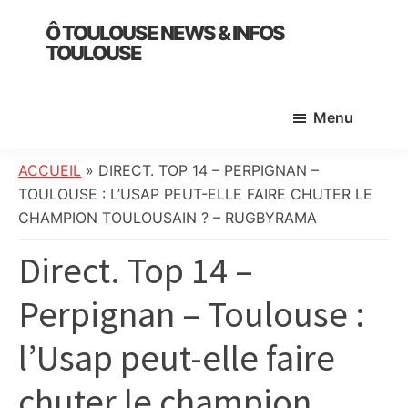
Skip
Skip
Skip
Ô TOULOUSE NEWS & INFOS
to
to
to
TOULOUSE
main
primary
footer
essentiel
content
sidebar
de
Menu
l’actualité
toulousaine
:
ACCUEIL
»
DIRECT. TOP 14 – PERPIGNAN –
info
TOULOUSE : L’USAP PEUT-ELLE FAIRE CHUTER LE
locale,
CHAMPION TOULOUSAIN ? – RUGBYRAMA
société,
Direct. Top 14 –
culture,
politique,
Perpignan – Toulouse :
météo,
faits
l’Usap peut-elle faire
divers
et
chuter le champion
initiatives