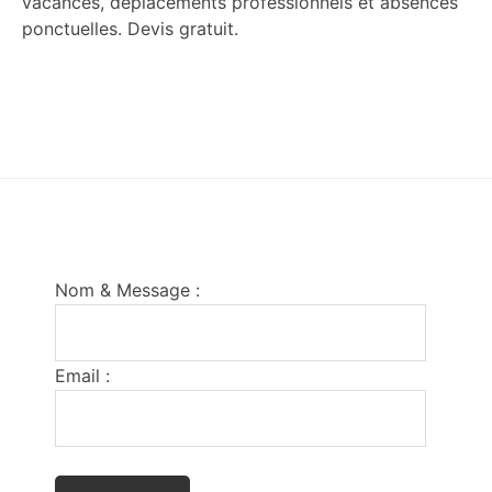
vacances, déplacements professionnels et absences
ponctuelles. Devis gratuit.
Footer
Nom & Message :
Email :