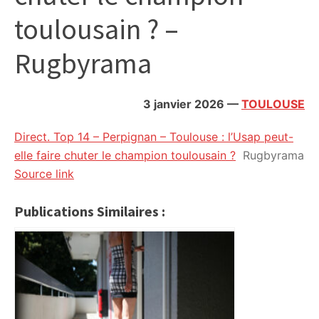
citoyennes
toulousain ? –
Rugbyrama
3 janvier 2026
—
TOULOUSE
Direct. Top 14 – Perpignan – Toulouse : l’Usap peut-
elle faire chuter le champion toulousain ?
Rugbyrama
Source link
Publications Similaires :