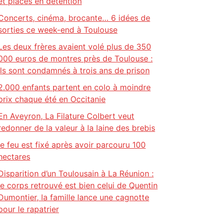
et placés en détention
Concerts, cinéma, brocante… 6 idées de
sorties ce week-end à Toulouse
Les deux frères avaient volé plus de 350
000 euros de montres près de Toulouse :
ils sont condamnés à trois ans de prison
2.000 enfants partent en colo à moindre
prix chaque été en Occitanie
En Aveyron, La Filature Colbert veut
redonner de la valeur à la laine des brebis
le feu est fixé après avoir parcouru 100
hectares
Disparition d’un Toulousain à La Réunion :
le corps retrouvé est bien celui de Quentin
Dumontier, la famille lance une cagnotte
pour le rapatrier