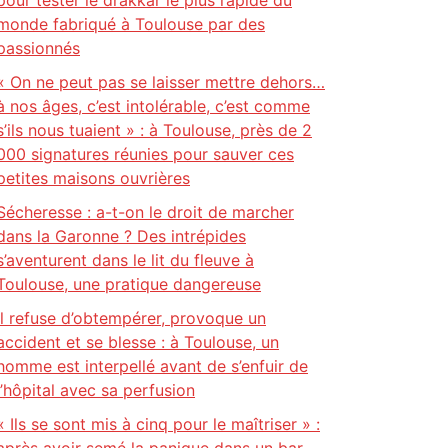
pour tester le drakkar le plus rapide du
monde fabriqué à Toulouse par des
passionnés
« On ne peut pas se laisser mettre dehors…
à nos âges, c’est intolérable, c’est comme
s’ils nous tuaient » : à Toulouse, près de 2
000 signatures réunies pour sauver ces
petites maisons ouvrières
Sécheresse : a-t-on le droit de marcher
dans la Garonne ? Des intrépides
s’aventurent dans le lit du fleuve à
Toulouse, une pratique dangereuse
Il refuse d’obtempérer, provoque un
accident et se blesse : à Toulouse, un
homme est interpellé avant de s’enfuir de
l’hôpital avec sa perfusion
« Ils se sont mis à cinq pour le maîtriser » :