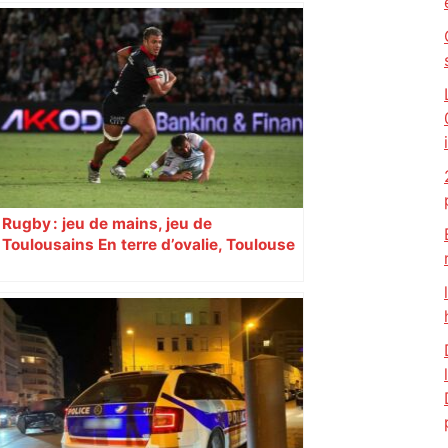
Augustins
Rugby : jeu de mains, jeu de
Toulousains En terre d’ovalie, Toulouse
est capitale avec son club, le Stade
toulousain, accumulant les titres, mais
revendiquant surtout son art du jeu en
mouvement, vif et spectaculaire.
Décryptage. Série (4 / 10)