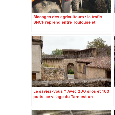
Blocages des agriculteurs : le trafic
SNCF reprend entre Toulouse et
Narbonne après 48 heures de paralysie
Le saviez-vous ? Avec 200 silos et 160
puits, ce village du Tarn est un
véritable gruyère…