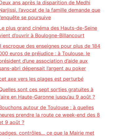
Deux ans après la disparition de Medhi
Narjissi, l’avocat de la famille demande que
l’enquête se poursuive
Le plus grand cinéma des Hauts-de-Seine
vient d’ouvrir à Boulogne-Billancourt
Il escroque des enseignes pour plus de 184
000 euros de préjudice : à Toulouse, le
président d’une association d’aide aux
sans-abri dépensait l’argent au poker
cet axe vers les plages est perturbé
Quelles sont ces sept sorties gratuites à
faire en Haute-Garonne jusqu’au 9 août ?
Bouchons autour de Toulouse : à quelles
heures prendre la route ce week-end des 8
et 9 août ?
badges, contrôles… ce que la Mairie met