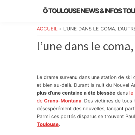
Skip
Skip
Skip
Skip
Ô TOULOUSE NEWS & INFOS TO
to
to
to
to
essentiel
primary
main
primary
footer
de
navigation
content
sidebar
ACCUEIL
»
L’UNE DANS LE COMA, L’AUTR
l’actualité
l’une dans le coma,
toulousaine
:
info
locale,
société,
Le drame survenu dans une station de ski
culture,
et bien au-delà. Durant la nuit du Nouvel 
politique,
plus d’une centaine a été blessée
dans
le
météo,
de
Crans-Montana
. Des victimes de tous 
faits
désespérément des nouvelles, lançant parfo
divers
Parmi ces portés disparus se trouvent Pau
et
Toulouse
.
initiatives