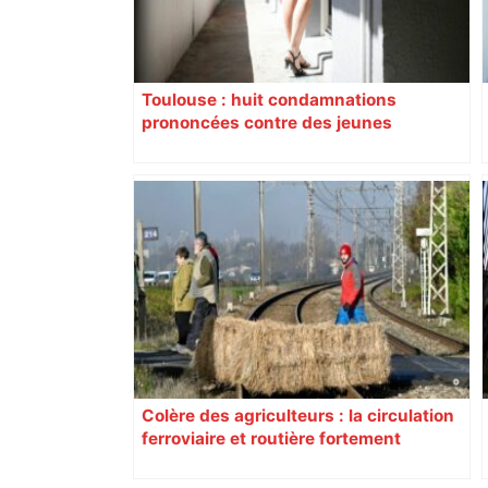
Toulouse : huit condamnations
prononcées contre des jeunes
impliqués dans la prostitution
d’adolescentes
Colère des agriculteurs : la circulation
ferroviaire et routière fortement
perturbée en Haute-Garonne, l’A61
bloquée