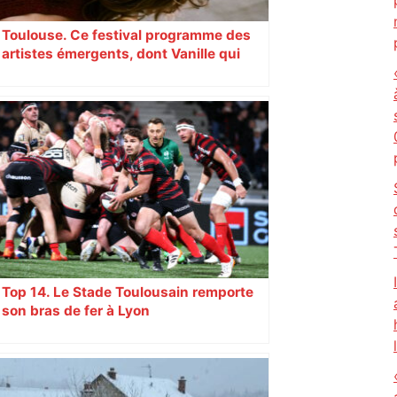
Toulouse. Ce festival programme des
artistes émergents, dont Vanille qui
cartonne sur les réseaux sociaux
Top 14. Le Stade Toulousain remporte
son bras de fer à Lyon