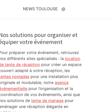
NEWS TOULOUSE
@
Primary
Sidebar
Nos solutions pour organiser et
équiper votre événement
Pour préparer votre événement, retrouvez
nos différents sites spécialisés : la
location
de tente de réception
pour créer un espace
couvert adapté à votre réception, les
tentes nomades
pour une installation plus
originale et modulable, notre
agence
événementielle
pour l’organisation et la
coordination de vos événements, ainsi que
nos solutions de
tente de mariage
pour
aménager une réception élégante en