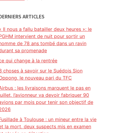
DERNIERS ARTICLES
« Il nous a fallu batailler deux heures »: le
PGHM intervient de nuit pour sortir un
homme de 78 ans tombé dans un ravin
durant sa promenade
ce qui change à la rentrée
3 choses à savoir sur le Suédois Sion
Oppong, le nouveau pari du TFC
Airbus : les livraisons marquent le pas en
juillet, l’avionneur va devoir fabriquer 90
avions par mois pour tenir son objectif de
2026
Fusillade à Toulouse : un mineur entre la vie
et la mort, deux suspects mis en examen