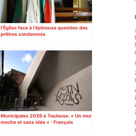
l’Église face à l’épineuse question des
prêtres condamnés
Municipales 2026 à Toulouse. « Un mur
moche et sans idée » : François
Piquemal (LFI), un détracteur de plus
du nouvel accueil du musée des