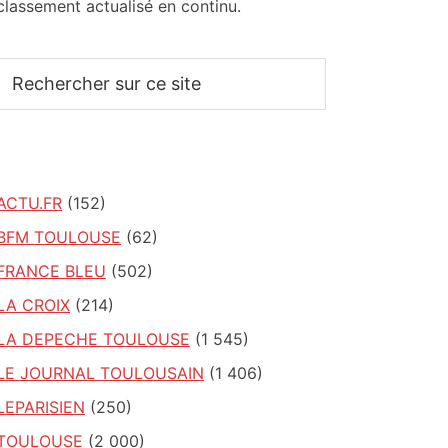
classement actualisé en continu.
Rechercher
sur
ce
site
ACTU.FR
(152)
BFM TOULOUSE
(62)
FRANCE BLEU
(502)
LA CROIX
(214)
LA DEPECHE TOULOUSE
(1 545)
LE JOURNAL TOULOUSAIN
(1 406)
LEPARISIEN
(250)
TOULOUSE
(2 000)