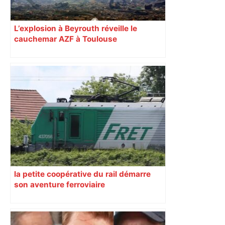
L’explosion à Beyrouth réveille le
cauchemar AZF à Toulouse
la petite coopérative du rail démarre
son aventure ferroviaire