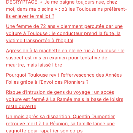
DECRYPTAGE. « Je me baigne toujours nue, chez
moi, dans ma piscine » : où les Toulousains préfèrent-
ils enlever le maillot ?
Une femme de 72 ans violemment percutée par une
voiture à Toulouse : le conducteur prend la fuite, la
victime transportée à l’hôpital
Agression à la machette en pleine rue à Toulouse : le
suspect est mis en examen pour tentative de
meurtre, mais laissé libre
Pourquoi Toulouse revit l’effervescence des Années
Folles grâce à l’Envol des Pionniers ?
Risque d’intrusion de gens du voyage : un accès
voiture est fermé à La Ramée mais la base de loisirs
reste ouverte
Un mois après sa disparition, Quentin Dumontier
retrouvé mort à La Réunion, sa famille lance une
cagnotte pour rapatrier son corps