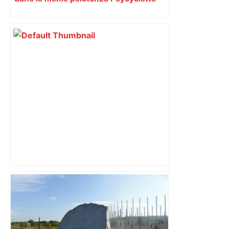
est une randonnée à vélo de plus de
1000 kilomètres mêlant des personnes
vivant avec des troubles psychiques,
des soignants et des cyclotouristes.
« La Croix » a participé en septembre à
sa septième édition, du Mont-Saint-
Michel à Toulouse.
Direct. Top 14 – Perpignan – Toulouse :
l’Usap peut-elle faire chuter le
champion toulousain ? – Rugbyrama