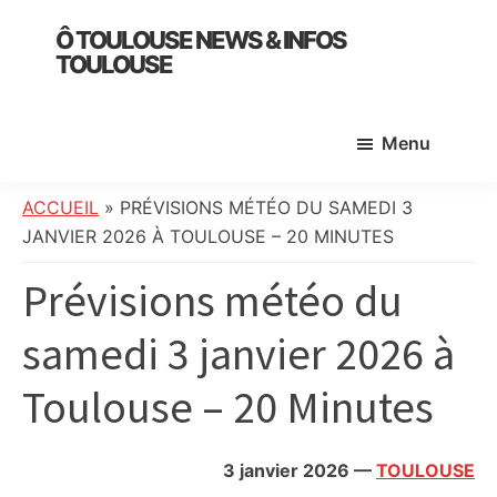
Skip
Skip
Skip
Ô TOULOUSE NEWS & INFOS
to
to
to
TOULOUSE
main
primary
footer
essentiel
content
sidebar
de
Menu
l’actualité
toulousaine
:
ACCUEIL
»
PRÉVISIONS MÉTÉO DU SAMEDI 3
info
JANVIER 2026 À TOULOUSE – 20 MINUTES
locale,
Prévisions météo du
société,
culture,
samedi 3 janvier 2026 à
politique,
météo,
Toulouse – 20 Minutes
faits
divers
et
3 janvier 2026
—
TOULOUSE
initiatives