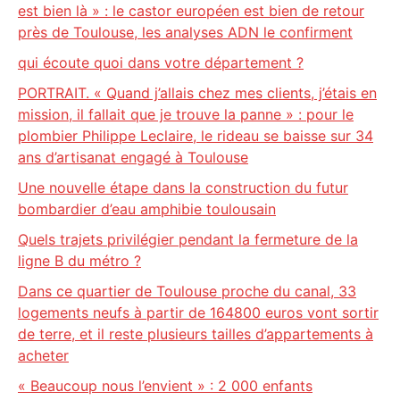
est bien là » : le castor européen est bien de retour
près de Toulouse, les analyses ADN le confirment
qui écoute quoi dans votre département ?
PORTRAIT. « Quand j’allais chez mes clients, j’étais en
mission, il fallait que je trouve la panne » : pour le
plombier Philippe Leclaire, le rideau se baisse sur 34
ans d’artisanat engagé à Toulouse
Une nouvelle étape dans la construction du futur
bombardier d’eau amphibie toulousain
Quels trajets privilégier pendant la fermeture de la
ligne B du métro ?
Dans ce quartier de Toulouse proche du canal, 33
logements neufs à partir de 164800 euros vont sortir
de terre, et il reste plusieurs tailles d’appartements à
acheter
« Beaucoup nous l’envient » : 2 000 enfants