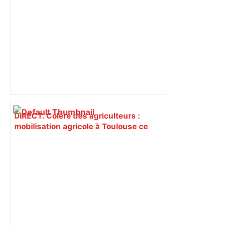
DIRECT. Colère des agriculteurs :
mobilisation agricole à Toulouse ce
samedi, 113 vaches abattues en Ariège
– ladepeche.fr