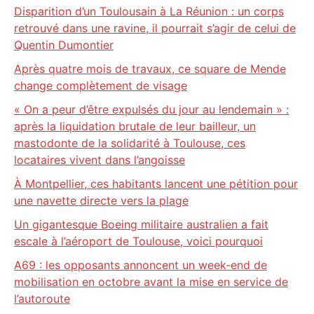
Disparition d’un Toulousain à La Réunion : un corps
retrouvé dans une ravine, il pourrait s’agir de celui de
Quentin Dumontier
Après quatre mois de travaux, ce square de Mende
change complètement de visage
« On a peur d’être expulsés du jour au lendemain » :
après la liquidation brutale de leur bailleur, un
mastodonte de la solidarité à Toulouse, ces
locataires vivent dans l’angoisse
À Montpellier, ces habitants lancent une pétition pour
une navette directe vers la plage
Un gigantesque Boeing militaire australien a fait
escale à l’aéroport de Toulouse, voici pourquoi
A69 : les opposants annoncent un week-end de
mobilisation en octobre avant la mise en service de
l’autoroute