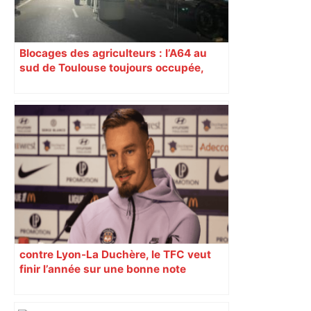
Blocages des agriculteurs : l’A64 au
sud de Toulouse toujours occupée,
barrage levé sur l’A20 ce vendredi
contre Lyon-La Duchère, le TFC veut
finir l’année sur une bonne note