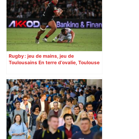
Rugby : jeu de mains, jeu de
Toulousains En terre d’ovalie, Toulouse
est capitale avec son club, le Stade
toulousain, accumulant les titres, mais
revendiquant surtout son art du jeu en
mouvement, vif et spectaculaire.
Décryptage. Série (4 / 10)