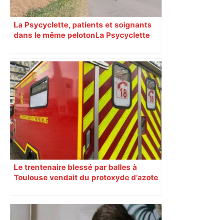
La Psycyclette, patients et soignants
dans le même peloton​​​​​​ La Psycyclette
est une randonnée à vélo de plus de
1000 kilomètres mêlant des personnes
vivant avec des troubles psychiques,
des soignants et des cyclotouristes.
« La Croix » a participé en septembre à
sa septième édition, du Mont-Saint-
Michel à Toulouse.
Le trentenaire blessé par balles à
Toulouse vendait du protoxyde d’azote
: les pistes des enquêteurs