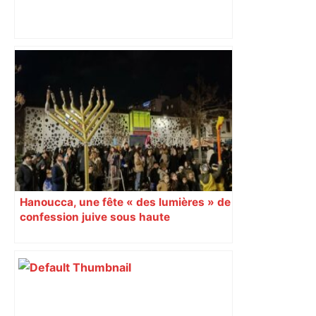
Top 14 : Perpignan mate le leader
Toulouse et quitte la dernière place –
lanouvellerepublique.fr
Hanoucca, une fête « des lumières » de
confession juive sous haute
surveillance policière qui a rassemblé
les fidèles au cinéma Pathé Gaumont à
Labège, près de Toulouse