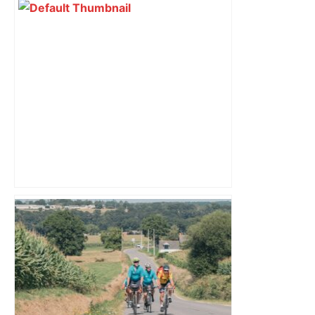
Le trentenaire blessé par balles à
Toulouse vendait du protoxyde d'azote
: les pistes des enquêteurs – Actu.fr