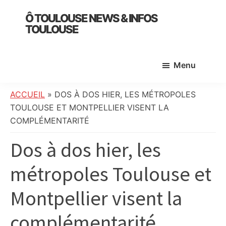
Skip
Skip
Skip
Ô TOULOUSE NEWS & INFOS
to
to
to
TOULOUSE
main
primary
footer
essentiel
content
sidebar
de
Menu
l’actualité
toulousaine
:
ACCUEIL
»
DOS À DOS HIER, LES MÉTROPOLES
info
TOULOUSE ET MONTPELLIER VISENT LA
locale,
COMPLÉMENTARITÉ
société,
Dos à dos hier, les
culture,
politique,
métropoles Toulouse et
météo,
faits
Montpellier visent la
divers
et
complémentarité
initiatives