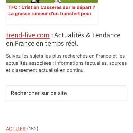
TFC : Cristian Casseres sur le départ ?
La grosse rumeur d’un transfert pour
l’un des meilleurs joueurs toulousains
Primary
trend-live.com
: Actualités & Tendance
en France en temps réel.
Sidebar
Suivez les sujets les plus recherchés en France et les
actualités associées : informations factuelles, sources
et classement actualisé en continu.
Rechercher
sur
ce
site
ACTU.FR
(152)