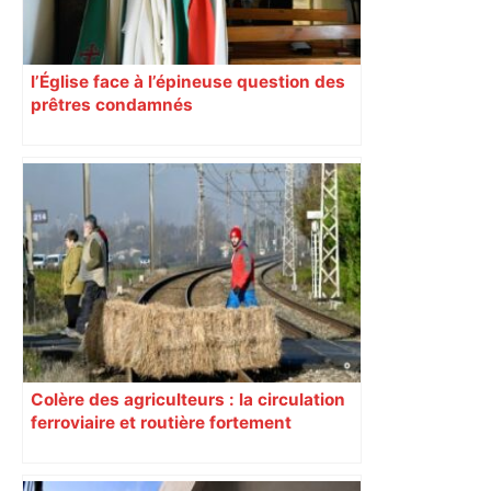
l’Église face à l’épineuse question des
prêtres condamnés
Colère des agriculteurs : la circulation
ferroviaire et routière fortement
perturbée en Haute-Garonne, l’A61
bloquée