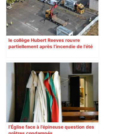
Piquemal, "ce n’est pas un accord de
postes" – ladepeche.fr
le collège Hubert Reeves rouvre
partiellement après l’incendie de l’été
l’Église face à l’épineuse question des
prêtres condamnés