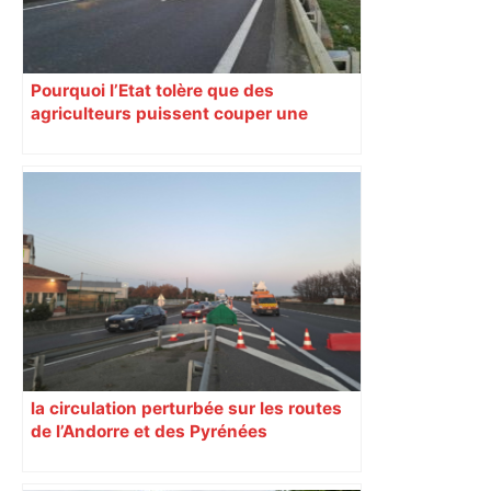
Pourquoi l’Etat tolère que des
agriculteurs puissent couper une
autoroute depuis un mois près de
Toulouse
la circulation perturbée sur les routes
de l’Andorre et des Pyrénées