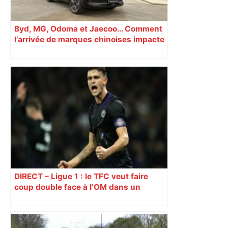
Byd, MG, Odoma et Jaecoo… Comment
l’arrivée de marques chinoises impacte
le marché automobile à Toulouse
DIRECT – Ligue 1 : le TFC veut faire
coup double face à l’OM dans un
Stadium à guichets fermés