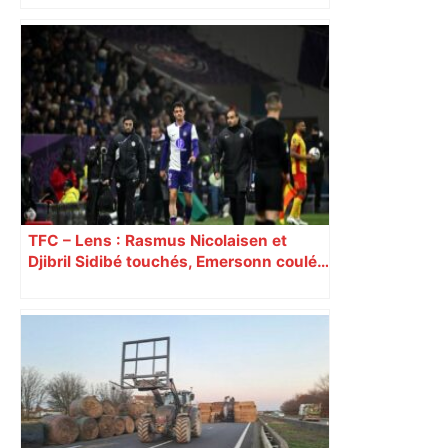
Toulon-Toulouse : à quelle heure et sur
quelle chaîne TV voir le choc du Top 14
? – Le Parisien
TFC – Lens : Rasmus Nicolaisen et
Djibril Sidibé touchés, Emersonn coulé…
Découvrez les notes des Toulousains,
battus par le leader lensois