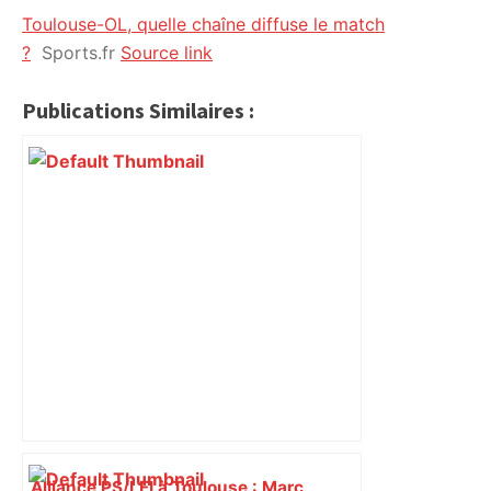
Toulouse-OL, quelle chaîne diffuse le match
citoyennes
?
Sports.fr
Source link
Publications Similaires :
Alliance PS/LFI à Toulouse : Marc