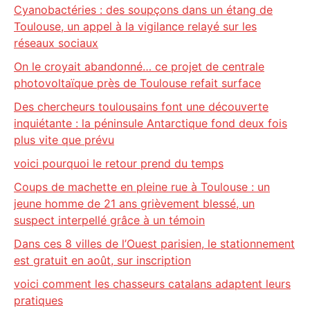
Cyanobactéries : des soupçons dans un étang de
Toulouse, un appel à la vigilance relayé sur les
réseaux sociaux
On le croyait abandonné… ce projet de centrale
photovoltaïque près de Toulouse refait surface
Des chercheurs toulousains font une découverte
inquiétante : la péninsule Antarctique fond deux fois
plus vite que prévu
voici pourquoi le retour prend du temps
Coups de machette en pleine rue à Toulouse : un
jeune homme de 21 ans grièvement blessé, un
suspect interpellé grâce à un témoin
Dans ces 8 villes de l’Ouest parisien, le stationnement
est gratuit en août, sur inscription
voici comment les chasseurs catalans adaptent leurs
pratiques