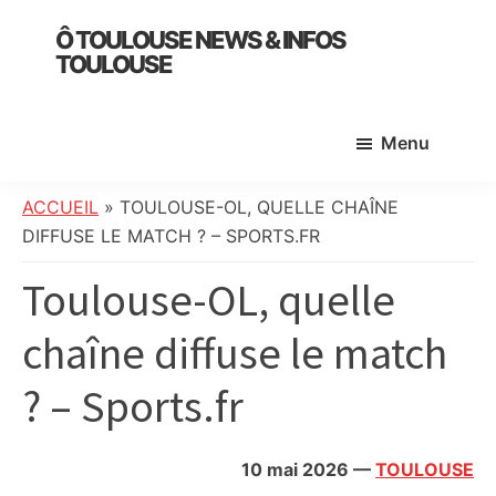
Skip
Skip
Skip
Ô TOULOUSE NEWS & INFOS
to
to
to
TOULOUSE
main
primary
footer
essentiel
content
sidebar
de
Menu
l’actualité
toulousaine
:
ACCUEIL
»
TOULOUSE-OL, QUELLE CHAÎNE
info
DIFFUSE LE MATCH ? – SPORTS.FR
locale,
Toulouse-OL, quelle
société,
culture,
chaîne diffuse le match
politique,
météo,
? – Sports.fr
faits
divers
et
10 mai 2026
—
TOULOUSE
initiatives