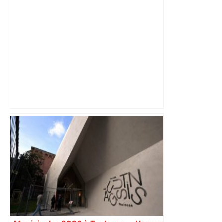
« Rien d'inquiétant » pour Guillaume
Restes, le gardien de Toulouse, après
sa sortie à Metz – L'Équipe