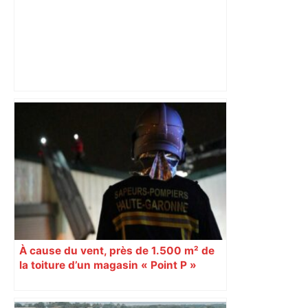
Un carton rouge rapide, des blessés : la
sale soirée de Toulouse contre Lens –
L'Équipe
À cause du vent, près de 1.500 m² de
la toiture d’un magasin « Point P »
s’effondrent à Toulouse