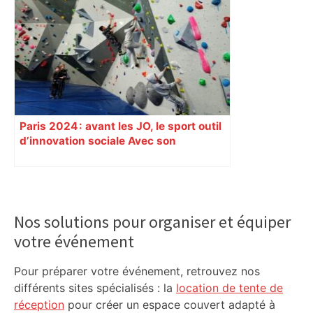
Paris 2024 : avant les JO, le sport outil
d’innovation sociale Avec son
programme « Impact 2024 », le Comité
d’organisation des Jeux de Paris
soutient depuis deux ans des
Primary
centaines de projets à vocation sociale.
Sidebar
Exemple à Toulouse et à Tarbes, avec
Nos solutions pour organiser et équiper
l’escalade qui espère dépasser le mur
votre événement
d’indifférence des quartiers populaires.
Reportage
Pour préparer votre événement, retrouvez nos
différents sites spécialisés : la
location de tente de
réception
pour créer un espace couvert adapté à