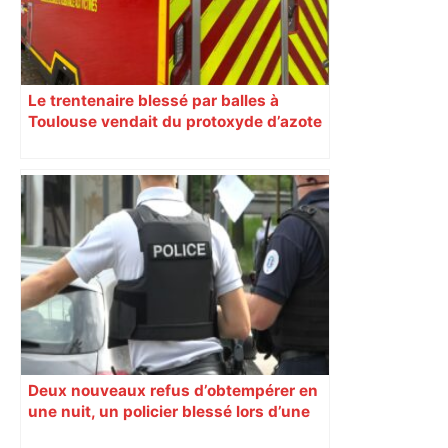
Le trentenaire blessé par balles à
Toulouse vendait du protoxyde d’azote
: les pistes des enquêteurs
Deux nouveaux refus d’obtempérer en
une nuit, un policier blessé lors d’une
course poursuite dénonce « un