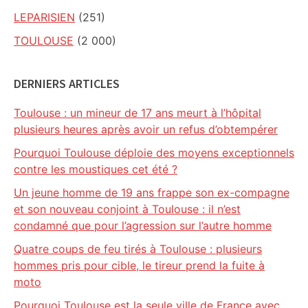
LEPARISIEN
(251)
TOULOUSE
(2 000)
DERNIERS ARTICLES
Toulouse : un mineur de 17 ans meurt à l’hôpital
plusieurs heures après avoir un refus d’obtempérer
Pourquoi Toulouse déploie des moyens exceptionnels
contre les moustiques cet été ?
Un jeune homme de 19 ans frappe son ex-compagne
et son nouveau conjoint à Toulouse : il n’est
condamné que pour l’agression sur l’autre homme
Quatre coups de feu tirés à Toulouse : plusieurs
hommes pris pour cible, le tireur prend la fuite à
moto
Pourquoi Toulouse est la seule ville de France avec