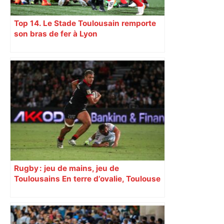
Top 14. Le Stade Toulousain remporte
son bras de fer à Lyon
Rugby : jeu de mains, jeu de
Toulousains En terre d’ovalie, Toulouse
est capitale avec son club, le Stade
toulousain, accumulant les titres, mais
revendiquant surtout son art du jeu en
mouvement, vif et spectaculaire.