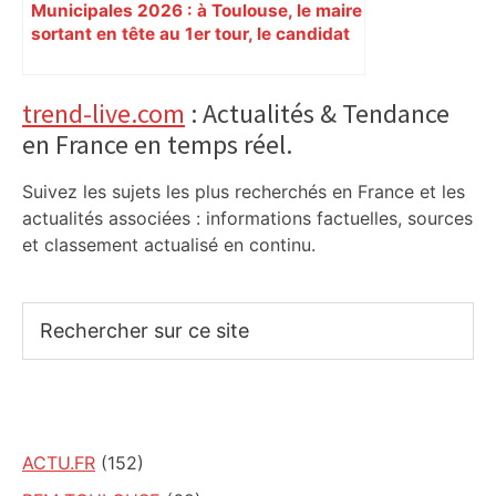
Municipales 2026 : à Toulouse, le maire
sortant en tête au 1er tour, le candidat
insoumis crée la surprise
Primary
trend-live.com
: Actualités & Tendance
en France en temps réel.
Sidebar
Suivez les sujets les plus recherchés en France et les
actualités associées : informations factuelles, sources
et classement actualisé en continu.
Rechercher
sur
ce
site
ACTU.FR
(152)