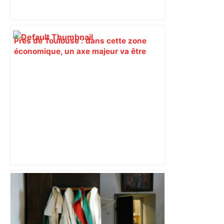
Près de Toulouse : dans cette zone
économique, un axe majeur va être
fermé en fin de soirée, voici les
déviations – Actu.fr
"On souhaite remettre un peu d’ordre" :
la mairie de Toulouse interdit le
commerce ambulant de 6 heures à
minuit dans ce grand quartier populaire