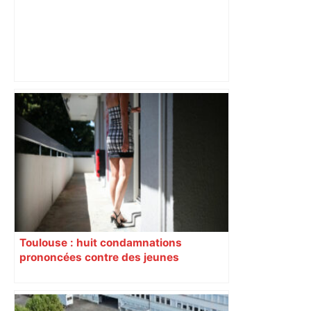
Mort mystérieuse près de Toulouse :
une émission de M6 revient sur l'affaire
Christian Abraham, retrouvé la gorge
tranchée et recouvert de feuilles il y a
deux ans – ladepeche.fr
Toulouse : huit condamnations
prononcées contre des jeunes
impliqués dans la prostitution
d’adolescentes