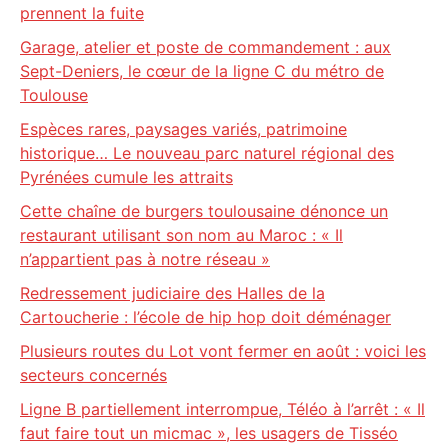
prennent la fuite
Garage, atelier et poste de commandement : aux
Sept-Deniers, le cœur de la ligne C du métro de
Toulouse
Espèces rares, paysages variés, patrimoine
historique… Le nouveau parc naturel régional des
Pyrénées cumule les attraits
Cette chaîne de burgers toulousaine dénonce un
restaurant utilisant son nom au Maroc : « Il
n’appartient pas à notre réseau »
Redressement judiciaire des Halles de la
Cartoucherie : l’école de hip hop doit déménager
Plusieurs routes du Lot vont fermer en août : voici les
secteurs concernés
Ligne B partiellement interrompue, Téléo à l’arrêt : « Il
faut faire tout un micmac », les usagers de Tisséo