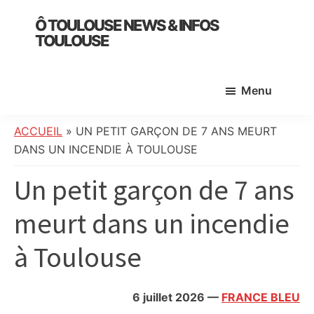
Skip
Skip
Skip
Ô TOULOUSE NEWS & INFOS
to
to
to
TOULOUSE
main
primary
footer
essentiel
content
sidebar
de
Menu
l’actualité
toulousaine
:
ACCUEIL
»
UN PETIT GARÇON DE 7 ANS MEURT
info
DANS UN INCENDIE À TOULOUSE
locale,
Un petit garçon de 7 ans
société,
culture,
meurt dans un incendie
politique,
météo,
à Toulouse
faits
divers
et
6 juillet 2026
—
FRANCE BLEU
initiatives