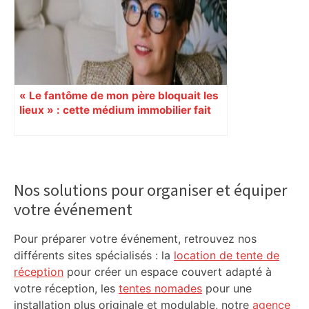
« Le fantôme de mon père bloquait les
lieux » : cette médium immobilier fait
vendre les maisons oubliées
Primary
Sidebar
Nos solutions pour organiser et équiper
votre événement
Pour préparer votre événement, retrouvez nos
différents sites spécialisés : la
location de tente de
réception
pour créer un espace couvert adapté à
votre réception, les
tentes nomades
pour une
installation plus originale et modulable, notre
agence