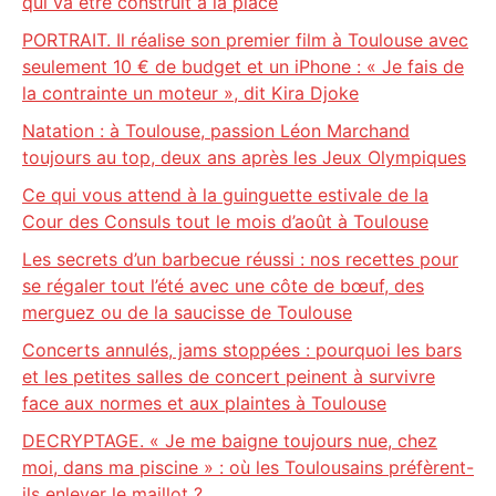
qui va être construit à la place
PORTRAIT. Il réalise son premier film à Toulouse avec
seulement 10 € de budget et un iPhone : « Je fais de
la contrainte un moteur », dit Kira Djoke
Natation : à Toulouse, passion Léon Marchand
toujours au top, deux ans après les Jeux Olympiques
Ce qui vous attend à la guinguette estivale de la
Cour des Consuls tout le mois d’août à Toulouse
Les secrets d’un barbecue réussi : nos recettes pour
se régaler tout l’été avec une côte de bœuf, des
merguez ou de la saucisse de Toulouse
Concerts annulés, jams stoppées : pourquoi les bars
et les petites salles de concert peinent à survivre
face aux normes et aux plaintes à Toulouse
DECRYPTAGE. « Je me baigne toujours nue, chez
moi, dans ma piscine » : où les Toulousains préfèrent-
ils enlever le maillot ?