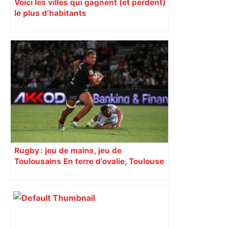
Voici les villes qui gagnent (et perdent)
le plus d’habitants
Rugby : jeu de mains, jeu de
Toulousains En terre d’ovalie, Toulouse
est capitale avec son club, le Stade
toulousain, accumulant les titres, mais
revendiquant surtout son art du jeu en
mouvement, vif et spectaculaire.
Décryptage. Série (4 / 10)