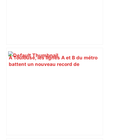
À Toulouse, les lignes A et B du métro
battent un nouveau record de
fréquentation : quel jour a été le pic ? –
Actu.fr