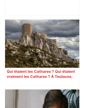
Hanoucca, une fête "des lumières" de
confession juive sous haute
surveillance policière qui a rassemblé
les fidèles au cinéma Pathé Gaumont à
Labège, près de Toulouse –
ladepeche.fr
Qui étaient les Cathares ? Qui étaient
vraiment les Cathares ? À Toulouse,
une exposition fait une large place au
débat scientifique actuel concernant
l’hérésie cathare dans le Midi des XIIe
et XIIIe siècles. Une question qui
déchaîne les passions. Explication