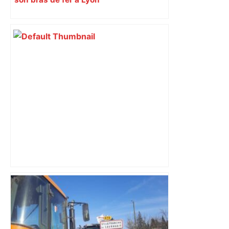
Top 14 : Perpignan mate le leader
Toulouse et quitte la dernière place –
lanouvellerepublique.fr