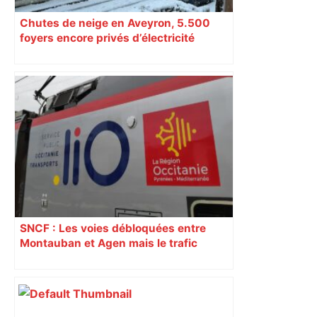
Chutes de neige en Aveyron, 5.500
foyers encore privés d’électricité
SNCF : Les voies débloquées entre
Montauban et Agen mais le trafic
toujours perturbé entre Toulouse, Agen
et Auch