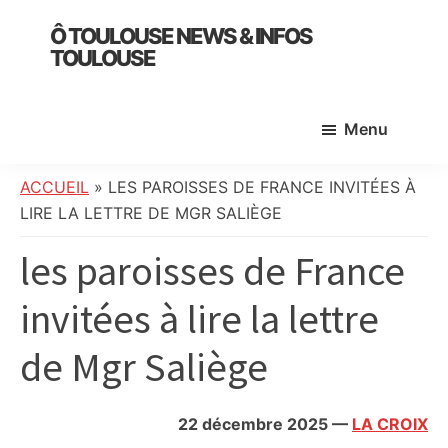
Skip
Skip
Skip
Ô TOULOUSE NEWS & INFOS
to
to
to
TOULOUSE
main
primary
footer
essentiel
content
sidebar
de
Menu
l’actualité
toulousaine
:
ACCUEIL
»
LES PAROISSES DE FRANCE INVITÉES À
info
LIRE LA LETTRE DE MGR SALIÈGE
locale,
les paroisses de France
société,
culture,
invitées à lire la lettre
politique,
météo,
de Mgr Saliège
faits
divers
et
22 décembre 2025
—
LA CROIX
initiatives