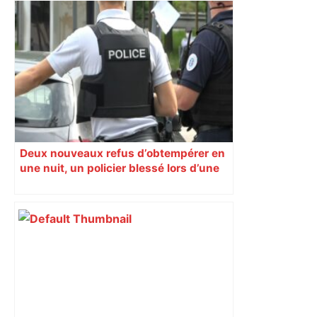
DIRECT. Colère des agriculteurs :
mobilisation agricole à Toulouse ce
samedi, 113 vaches abattues en Ariège
– ladepeche.fr
Deux nouveaux refus d’obtempérer en
une nuit, un policier blessé lors d’une
course poursuite dénonce « un
phénomène récurrent »