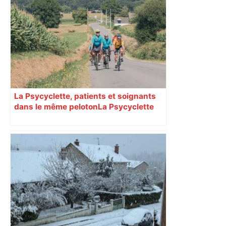
Toulouse. Manger pour 10 euros au
marché de Noël, c'est possible : voici
trois sélections – Actu.fr
La Psycyclette, patients et soignants
dans le même peloton​​​​​​ La Psycyclette
est une randonnée à vélo de plus de
1000 kilomètres mêlant des personnes
vivant avec des troubles psychiques,
des soignants et des cyclotouristes.
« La Croix » a participé en septembre à
sa septième édition, du Mont-Saint-
Michel à Toulouse.