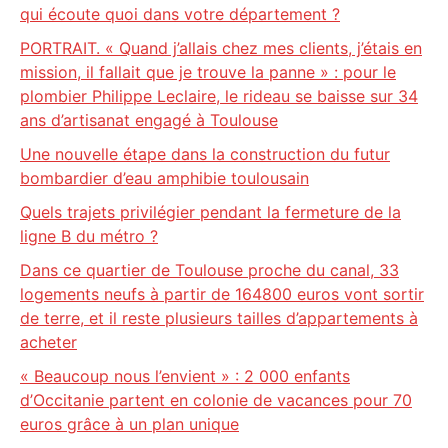
qui écoute quoi dans votre département ?
PORTRAIT. « Quand j’allais chez mes clients, j’étais en
mission, il fallait que je trouve la panne » : pour le
plombier Philippe Leclaire, le rideau se baisse sur 34
ans d’artisanat engagé à Toulouse
Une nouvelle étape dans la construction du futur
bombardier d’eau amphibie toulousain
Quels trajets privilégier pendant la fermeture de la
ligne B du métro ?
Dans ce quartier de Toulouse proche du canal, 33
logements neufs à partir de 164800 euros vont sortir
de terre, et il reste plusieurs tailles d’appartements à
acheter
« Beaucoup nous l’envient » : 2 000 enfants
d’Occitanie partent en colonie de vacances pour 70
euros grâce à un plan unique