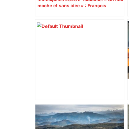
moche et sans idée » : François
Piquemal (LFI), un détracteur de plus
du nouvel accueil du musée des
Augustins
Top 14: comment Perpignan a une
nouvelle fois fait tomber Toulouse? –
RMC Sport