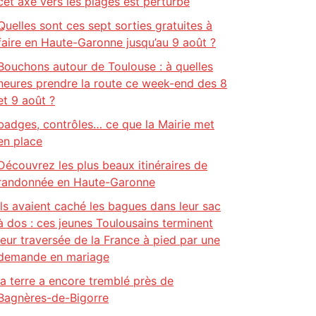
cet axe vers les plages est perturbé
Quelles sont ces sept sorties gratuites à
faire en Haute-Garonne jusqu’au 9 août ?
Bouchons autour de Toulouse : à quelles
heures prendre la route ce week-end des 8
et 9 août ?
badges, contrôles… ce que la Mairie met
en place
Découvrez les plus beaux itinéraires de
randonnée en Haute-Garonne
Ils avaient caché les bagues dans leur sac
à dos : ces jeunes Toulousains terminent
leur traversée de la France à pied par une
demande en mariage
la terre a encore tremblé près de
Bagnères-de-Bigorre