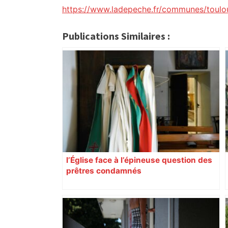
https://www.ladepeche.fr/communes/toulo
Publications Similaires :
l’Église face à l’épineuse question des
prêtres condamnés