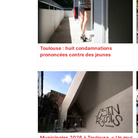
Toulouse : huit condamnations
prononcées contre des jeunes
impliqués dans la prostitution
d’adolescentes
Municipales 2026 à Toulouse. « Un mur