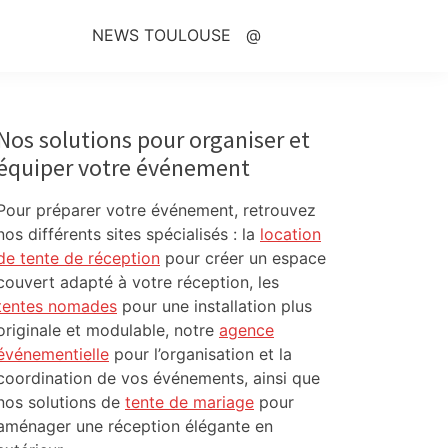
NEWS TOULOUSE
@
Primary
Sidebar
Nos solutions pour organiser et
équiper votre événement
Pour préparer votre événement, retrouvez
nos différents sites spécialisés : la
location
de tente de réception
pour créer un espace
couvert adapté à votre réception, les
tentes nomades
pour une installation plus
originale et modulable, notre
agence
événementielle
pour l’organisation et la
coordination de vos événements, ainsi que
nos solutions de
tente de mariage
pour
aménager une réception élégante en