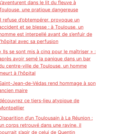
s’aventurent dans le lit du fleuve à
Toulouse, une pratique dangereuse
Il refuse d’obtempérer, provoque un
accident et se blesse : à Toulouse, un
homme est interpellé avant de s’enfuir de
l’hôpital avec sa perfusion
« Ils se sont mis à cinq pour le maîtriser » :
après avoir semé la panique dans un bar
du centre-ville de Toulouse, un homme
meurt à l’hôpital
Saint-Jean-de-Védas rend hommage à son
ancien maire
découvrez ce tiers-lieu atypique de
Montpellier
Disparition d’un Toulousain à La Réunion :
un corps retrouvé dans une ravine, il
pourrait s’agir de celui de Quentin