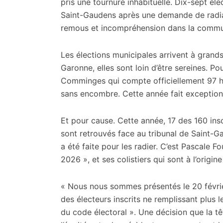
citoyennes
pris une tournure inhabituelle. Dix-sept él
Saint-Gaudens après une demande de radia
remous et incompréhension dans la comm
Les élections municipales arrivent à gran
Garonne, elles sont loin d’être sereines. Pou
Comminges qui compte officiellement 97 ha
sans encombre. Cette année fait exception 
Et pour cause. Cette année, 17 des 160 insc
sont retrouvés face au tribunal de Saint-G
a été faite pour les radier. C’est Pascale F
2026 », et ses colistiers qui sont à l’origine
« Nous nous sommes présentés le 20 février
des électeurs inscrits ne remplissant plus le
du code électoral ». Une décision que la têt