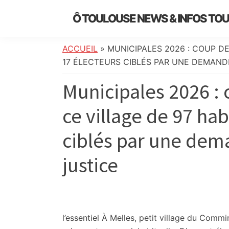
Skip
Skip
Skip
Skip
Ô TOULOUSE NEWS & INFOS TO
to
to
to
to
essentiel
primary
main
primary
footer
de
navigation
content
sidebar
ACCUEIL
»
MUNICIPALES 2026 : COUP D
l’actualité
17 ÉLECTEURS CIBLÉS PAR UNE DEMAND
toulousaine
Municipales 2026 :
:
info
ce village de 97 hab
locale,
société,
ciblés par une dem
culture,
politique,
justice
météo,
faits
divers
et
initiatives
l’essentiel
À Melles, petit village du Commi