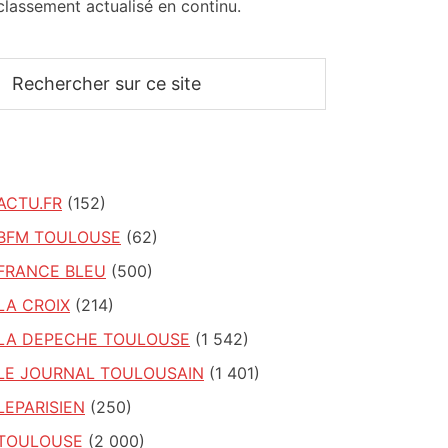
classement actualisé en continu.
Rechercher
sur
ce
site
ACTU.FR
(152)
BFM TOULOUSE
(62)
FRANCE BLEU
(500)
LA CROIX
(214)
LA DEPECHE TOULOUSE
(1 542)
LE JOURNAL TOULOUSAIN
(1 401)
LEPARISIEN
(250)
TOULOUSE
(2 000)