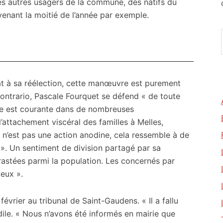
les autres usagers de la commune, des natifs du
u venant la moitié de l’année par exemple.
at à sa réélection, cette manœuvre est purement
 contrario, Pascale Fourquet se défend « de toute
ure est courante dans de nombreuses
 l’attachement viscéral des familles à Melles,
e n’est pas une action anodine, cela ressemble à de
 ». Un sentiment de division partagé par sa
rastées parmi la population. Les concernés par
yeux ».
février au tribunal de Saint-Gaudens. « Il a fallu
édile. « Nous n’avons été informés en mairie que