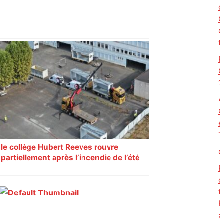
Alliance PS/LFI à Toulouse : Marc
Sztulman claque la porte – RMC
le collège Hubert Reeves rouvre
partiellement après l’incendie de l’été