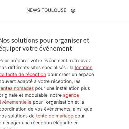
NEWS TOULOUSE
@
Primary
Sidebar
Nos solutions pour organiser et
équiper votre événement
Pour préparer votre événement, retrouvez
nos différents sites spécialisés : la
location
de tente de réception
pour créer un espace
couvert adapté à votre réception, les
tentes nomades
pour une installation plus
originale et modulable, notre
agence
événementielle
pour l’organisation et la
coordination de vos événements, ainsi que
nos solutions de
tente de mariage
pour
aménager une réception élégante en