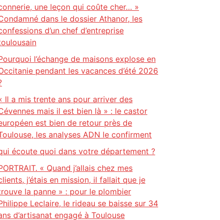
connerie, une leçon qui coûte cher… »
Condamné dans le dossier Athanor, les
confessions d’un chef d’entreprise
toulousain
Pourquoi l’échange de maisons explose en
Occitanie pendant les vacances d’été 2026
?
« Il a mis trente ans pour arriver des
Cévennes mais il est bien là » : le castor
européen est bien de retour près de
Toulouse, les analyses ADN le confirment
qui écoute quoi dans votre département ?
PORTRAIT. « Quand j’allais chez mes
clients, j’étais en mission, il fallait que je
trouve la panne » : pour le plombier
Philippe Leclaire, le rideau se baisse sur 34
ans d’artisanat engagé à Toulouse