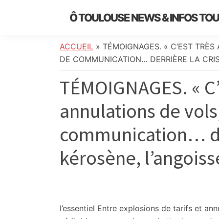
Skip
Skip
Skip
Skip
Ô TOULOUSE NEWS & INFOS TO
to
to
to
to
essentiel
primary
main
primary
footer
de
navigation
content
sidebar
ACCUEIL
»
TÉMOIGNAGES. « C’EST TRÈS
l’actualité
DE COMMUNICATION… DERRIÈRE LA CRIS
toulousaine
TÉMOIGNAGES. « C’
:
info
annulations de vol
locale,
société,
communication… der
culture,
politique,
kérosène, l’angois
météo,
faits
divers
et
initiatives
l’essentiel
Entre explosions de tarifs et ann