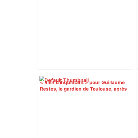
« Rien d'inquiétant » pour Guillaume
Restes, le gardien de Toulouse, après
sa sortie à Metz – L'Équipe