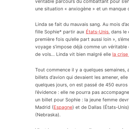
citoyennes
véritable parcours du combattant pour s’
une situation « anxiogène » et un manque d
Linda se fait du mauvais sang. Au mois d’ao
fille Sophie* partir aux
États-Unis
, dans le
première fois qu’elle part aussi loin », s’ém
voyage s’impose déjà comme un véritable c
de vols… Linda vit bien malgré elle
la cris
Tout commence il y a quelques semaines, al
billets d’avion qui devaient les amener, elle e
quelques jours, on est passé de 450 euros p
l’évidence : elle ne pourra pas accompagner
un billet pour Sophie : la jeune femme devr
Madrid (
Espagne
) et de Dallas (États-Unis)
(Nebraska).