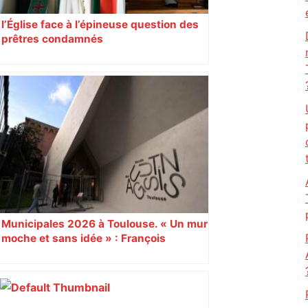
l’Église face à l’épineuse question des
prêtres condamnés
Municipales 2026 à Toulouse. « Un mur
moche et sans idée » : François
Piquemal (LFI), un détracteur de plus
du nouvel accueil du musée des
Augustins