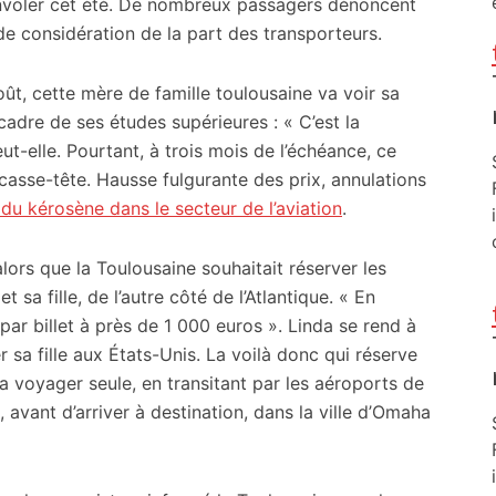
envoler cet été. De nombreux passagers dénoncent
e considération de la part des transporteurs.
ût, cette mère de famille toulousaine va voir sa
 cadre de ses études supérieures : « C’est la
eut-elle. Pourtant, à trois mois de l’échéance, ce
asse-tête. Hausse fulgurante des prix, annulations
e du kérosène dans le secteur de l’aviation
.
ors que la Toulousaine souhaitait réserver les
t sa fille, de l’autre côté de l’Atlantique. « En
ar billet à près de 1 000 euros ». Linda se rend à
 sa fille aux États-Unis. La voilà donc qui réserve
a voyager seule, en transitant par les aéroports de
, avant d’arriver à destination, dans la ville d’Omaha