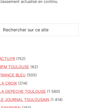
classement actualisé en continu.
Rechercher
sur
ce
site
ACTU.FR
(152)
BFM TOULOUSE
(62)
FRANCE BLEU
(505)
LA CROIX
(214)
LA DEPECHE TOULOUSE
(1 560)
LE JOURNAL TOULOUSAIN
(1 414)
LEPARISIEN
(251)