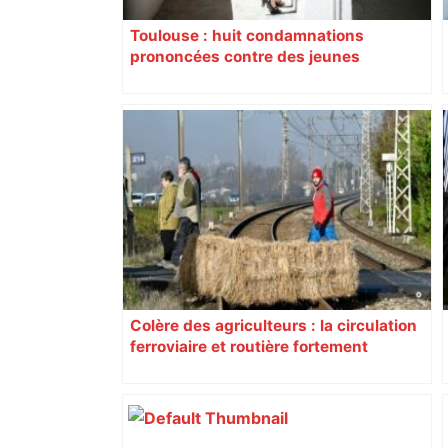
Toulouse : huit condamnations
prononcées contre des jeunes
impliqués dans la prostitution
d’adolescentes
Colère des agriculteurs : la circulation
ferroviaire et routière fortement
perturbée en Haute-Garonne, l’A61
bloquée