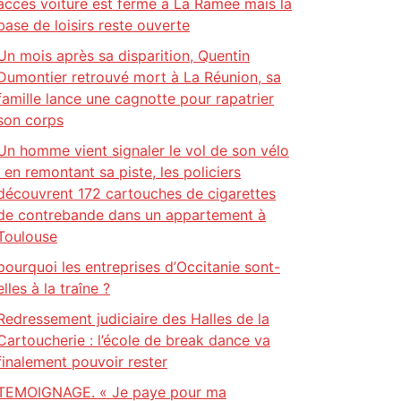
accès voiture est fermé à La Ramée mais la
base de loisirs reste ouverte
Un mois après sa disparition, Quentin
Dumontier retrouvé mort à La Réunion, sa
famille lance une cagnotte pour rapatrier
son corps
Un homme vient signaler le vol de son vélo
: en remontant sa piste, les policiers
découvrent 172 cartouches de cigarettes
de contrebande dans un appartement à
Toulouse
pourquoi les entreprises d’Occitanie sont-
elles à la traîne ?
Redressement judiciaire des Halles de la
Cartoucherie : l’école de break dance va
finalement pouvoir rester
TEMOIGNAGE. « Je paye pour ma