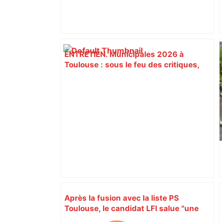
ENTRETIEN. Municipales 2026 à
Toulouse : sous le feu des critiques,
Briançon assume son alliance avec
Piquemal, "ce n’est pas un accord de
postes" – ladepeche.fr
Après la fusion avec la liste PS
Toulouse, le candidat LFI salue "une
dynamique qui nous oblige à la