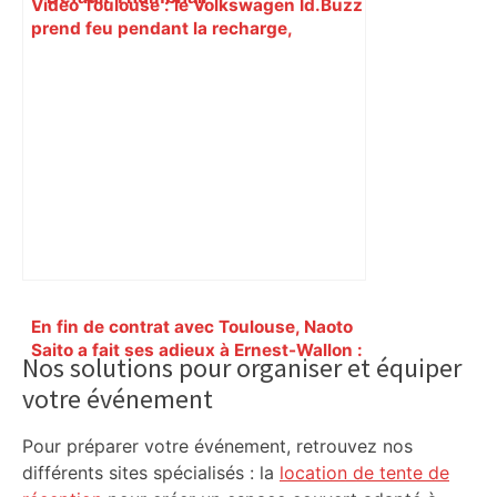
Vidéo Toulouse : le Volkswagen Id.Buzz
prend feu pendant la recharge,
incendie à la station-service – Actu.fr
Primary
En fin de contrat avec Toulouse, Naoto
Sidebar
Saito a fait ses adieux à Ernest-Wallon :
Nos solutions pour organiser et équiper
"Il me tarde de partager ce vécu avec
votre événement
mes coéquipiers de la sélection
japonaise ou de mon futur club » –
L'Équipe
Pour préparer votre événement, retrouvez nos
différents sites spécialisés : la
location de tente de