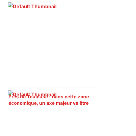
Près de Toulouse : dans cette zone
économique, un axe majeur va être
fermé en fin de soirée, voici les
déviations – Actu.fr