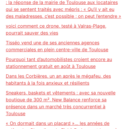
: la réponse de la mairie de Toulouse aux locataires
qui se sentent traités avec mépris : « Qu’il y ait eu
des maladresses, c’est possible ; on peut l’entendre »
voici comment ce drone, testé à Valras-Plage,
pourrait sauver des vies
Tisséo vend une de ses anciennes agences
commerciales en plein centre-ville de Toulouse
Pourquoi tant d’automobilistes croient encore au
stationnement gratuit en août à Toulouse
Dans les Corbières, un an après le mégafeu, des
habitants à la fois anxieux et résilients
Sneakers, baskets et vêtements : avec sa nouvelle
boutique de 300 m², New Balance renforce sa
présence dans un marché très concurrentiel à
Toulouse
« On dormait dans un placard »… les années de