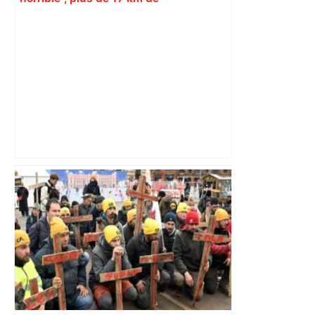
ralentissements autour de Toulouse ce
jeudi matin, on vous donne les
secteurs à éviter – ladepeche.fr
Alliance PS/LFI à Toulouse : Marc
Sztulman claque la porte – RMC