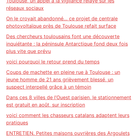
Toulouse, un appel à la vigilance relayé sur les
réseaux sociaux
On le croyait abandonné… ce projet de centrale
photovoltaïque près de Toulouse refait surface
Des chercheurs toulousains font une découverte
inquiétante : la péninsule Antarctique fond deux fois
plus vite que prévu
voici pourquoi le retour prend du temps
Coups de machette en pleine rue à Toulouse : un
jeune homme de 21 ans grièvement blessé, un
suspect interpellé grâce à un témoin
Dans ces 8 villes de l’Ouest parisien, le stationnement
est gratuit en août, sur inscription
voici comment les chasseurs catalans adaptent leurs
pratiques
ENTRETIEN. Petites maisons ouvrières des Argoulets