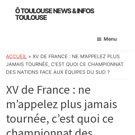
Skip
Skip
Skip
Ô TOULOUSE NEWS & INFOS
to
to
to
TOULOUSE
main
primary
footer
essentiel
content
sidebar
de
Menu
l’actualité
toulousaine
:
ACCUEIL
»
XV DE FRANCE : NE M’APPELEZ PLUS
info
JAMAIS TOURNÉE, C’EST QUOI CE CHAMPIONNAT
locale,
DES NATIONS FACE AUX ÉQUIPES DU SUD ?
société,
XV de France : ne
culture,
politique,
m’appelez plus jamais
météo,
faits
tournée, c’est quoi ce
divers
et
championnat des
initiatives