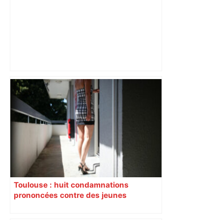
Bilan du marché du logement neuf :
une lueur d'espoir pour l'immobilier à
Toulouse ? – Actu.fr
Toulouse : huit condamnations
prononcées contre des jeunes
impliqués dans la prostitution
d’adolescentes