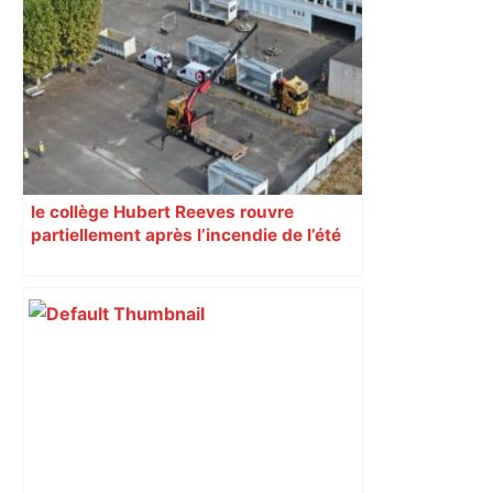
Près de Toulouse : Jeux vidéo, films et
cosplay… Ce salon va vous replonger
dans les années 1980 et 1990 – Actu.fr
le collège Hubert Reeves rouvre
partiellement après l’incendie de l’été