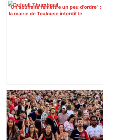
"On souhaite remettre un peu d’ordre" :
la mairie de Toulouse interdit le
commerce ambulant de 6 heures à
minuit dans ce grand quartier populaire
et prévoit des sanctions pour libérer
l’espace public – ladepeche.fr
« Rien d'inquiétant » pour Guillaume
Restes, le gardien de Toulouse, après
sa sortie à Metz – L'Équipe