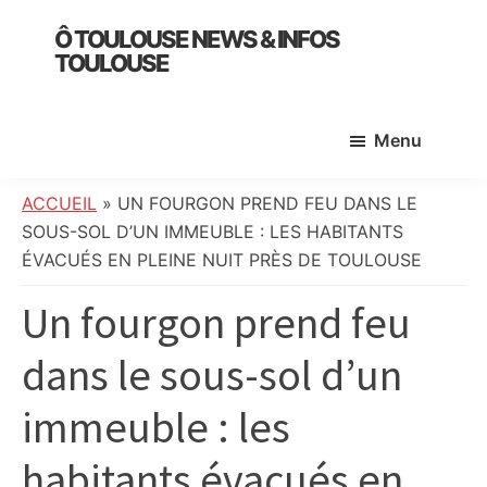
Skip
Skip
Skip
Ô TOULOUSE NEWS & INFOS
to
to
to
TOULOUSE
main
primary
footer
essentiel
content
sidebar
de
Menu
l’actualité
toulousaine
:
ACCUEIL
»
UN FOURGON PREND FEU DANS LE
info
SOUS-SOL D’UN IMMEUBLE : LES HABITANTS
locale,
ÉVACUÉS EN PLEINE NUIT PRÈS DE TOULOUSE
société,
Un fourgon prend feu
culture,
politique,
dans le sous-sol d’un
météo,
faits
immeuble : les
divers
et
habitants évacués en
initiatives