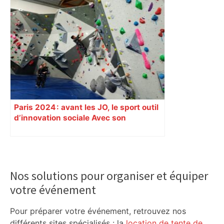
Paris 2024 : avant les JO, le sport outil
d’innovation sociale Avec son
programme « Impact 2024 », le Comité
d’organisation des Jeux de Paris
soutient depuis deux ans des
Primary
centaines de projets à vocation sociale.
Sidebar
Exemple à Toulouse et à Tarbes, avec
Nos solutions pour organiser et équiper
l’escalade qui espère dépasser le mur
votre événement
d’indifférence des quartiers populaires.
Reportage
Pour préparer votre événement, retrouvez nos
différents sites spécialisés : la
location de tente de