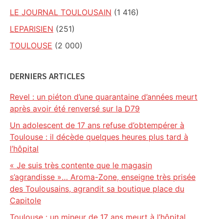
LE JOURNAL TOULOUSAIN
(1 416)
LEPARISIEN
(251)
TOULOUSE
(2 000)
DERNIERS ARTICLES
Revel : un piéton d’une quarantaine d’années meurt
après avoir été renversé sur la D79
Un adolescent de 17 ans refuse d’obtempérer à
Toulouse : il décède quelques heures plus tard à
l’hôpital
« Je suis très contente que le magasin
s’agrandisse »… Aroma-Zone, enseigne très prisée
des Toulousains, agrandit sa boutique place du
Capitole
Toulouse : un mineur de 17 ans meurt à l’hôpital