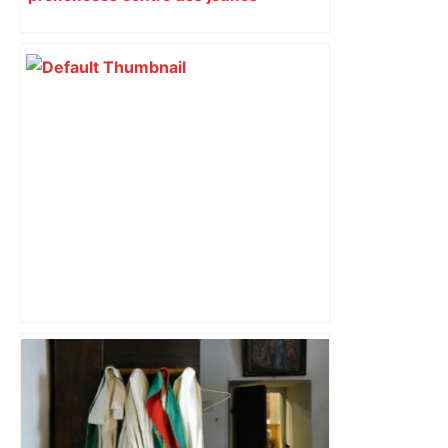
impliqués dans la prostitution
d’adolescentes
Près de Toulouse : dans cette zone
économique, un axe majeur va être
fermé en fin de soirée, voici les
déviations – Actu.fr