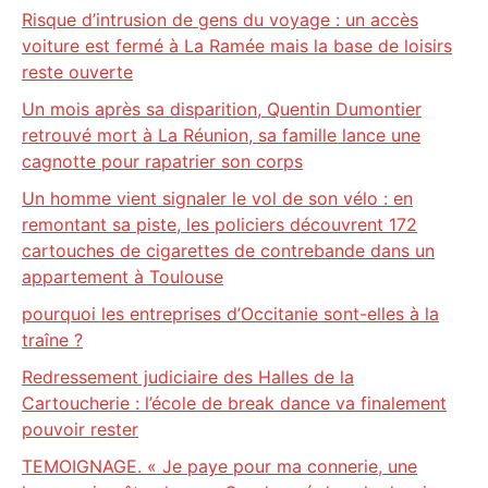
Risque d’intrusion de gens du voyage : un accès
voiture est fermé à La Ramée mais la base de loisirs
reste ouverte
Un mois après sa disparition, Quentin Dumontier
retrouvé mort à La Réunion, sa famille lance une
cagnotte pour rapatrier son corps
Un homme vient signaler le vol de son vélo : en
remontant sa piste, les policiers découvrent 172
cartouches de cigarettes de contrebande dans un
appartement à Toulouse
pourquoi les entreprises d’Occitanie sont-elles à la
traîne ?
Redressement judiciaire des Halles de la
Cartoucherie : l’école de break dance va finalement
pouvoir rester
TEMOIGNAGE. « Je paye pour ma connerie, une