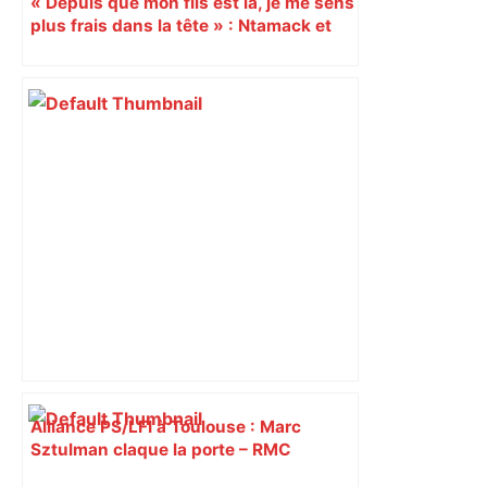
« Depuis que mon fils est là, je me sens
plus frais dans la tête » : Ntamack et
Capuozzo, une vie de jeunes papas au
milieu du rugby
Alliance PS/LFI à Toulouse : Marc
Sztulman claque la porte – RMC