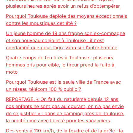
plusieurs heures après avoir un refus d’obtempérer
Pourquoi Toulouse déploie des moyens exceptionnels
contre les moustiques cet été ?
Un jeune homme de 19 ans frappe son ex-compagne
et son nouveau conjoint à Toulouse : il n’est
condamné que pour l’agression sur l’autre homme
Quatre coups de feu tirés à Toulouse : plusieurs
hommes pris pour cible, le tireur prend la fuite à
moto
Pourquoi Toulouse est la seule ville de France avec
un réseau télécom 100 % public ?
REPORTAGE. « On fait du naturisme depuis 12 ans,
nos enfants ne sont pas au courant, on n’a pas envie
de se justifier » : dans ce camping près de Toulouse,
la nudité rime avec liberté pour les vacanciers
Des vents à 110 km/h, de la foudre et de la grêle : la