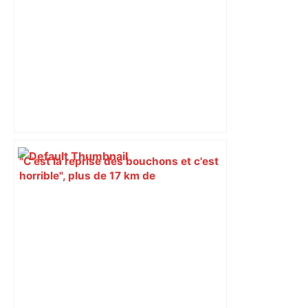
"C'est la reprise des bouchons et c'est
horrible", plus de 17 km de
ralentissements autour de Toulouse ce
jeudi matin, on vous donne les
secteurs à éviter – ladepeche.fr