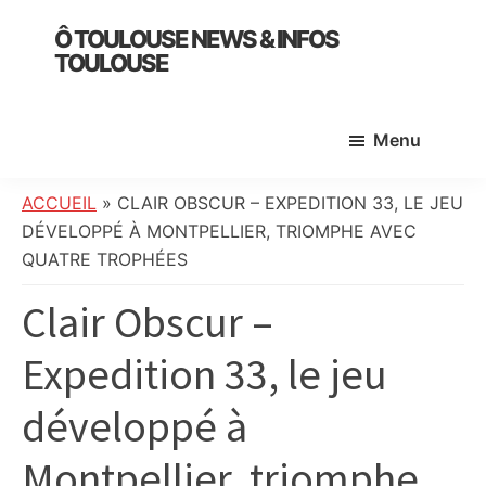
Skip
Skip
Skip
Ô TOULOUSE NEWS & INFOS
to
to
to
TOULOUSE
main
primary
footer
essentiel
content
sidebar
de
Menu
l’actualité
toulousaine
:
ACCUEIL
»
CLAIR OBSCUR – EXPEDITION 33, LE JEU
info
DÉVELOPPÉ À MONTPELLIER, TRIOMPHE AVEC
locale,
QUATRE TROPHÉES
société,
Clair Obscur –
culture,
politique,
Expedition 33, le jeu
météo,
faits
développé à
divers
et
Montpellier, triomphe
initiatives