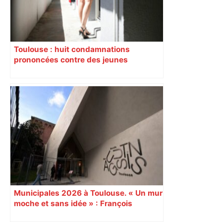
Toulouse : huit condamnations
prononcées contre des jeunes
impliqués dans la prostitution
d’adolescentes
Municipales 2026 à Toulouse. « Un mur
moche et sans idée » : François
Piquemal (LFI), un détracteur de plus