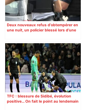
Deux nouveaux refus d’obtempérer en
une nuit, un policier blessé lors d’une
course poursuite dénonce « un
phénomène récurrent »
TFC : blessure de Sidibé, évolution
positive… On fait le point au lendemain
du fait de jeu dont a été victime le