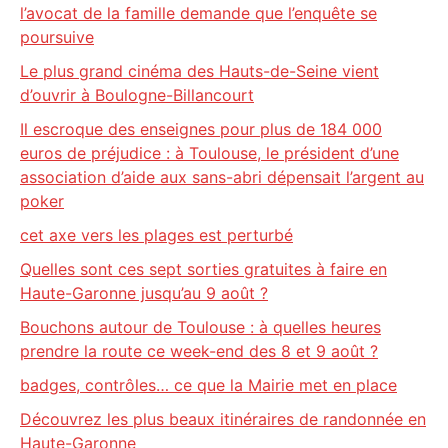
l’avocat de la famille demande que l’enquête se
poursuive
Le plus grand cinéma des Hauts-de-Seine vient
d’ouvrir à Boulogne-Billancourt
Il escroque des enseignes pour plus de 184 000
euros de préjudice : à Toulouse, le président d’une
association d’aide aux sans-abri dépensait l’argent au
poker
cet axe vers les plages est perturbé
Quelles sont ces sept sorties gratuites à faire en
Haute-Garonne jusqu’au 9 août ?
Bouchons autour de Toulouse : à quelles heures
prendre la route ce week-end des 8 et 9 août ?
badges, contrôles… ce que la Mairie met en place
Découvrez les plus beaux itinéraires de randonnée en
Haute-Garonne