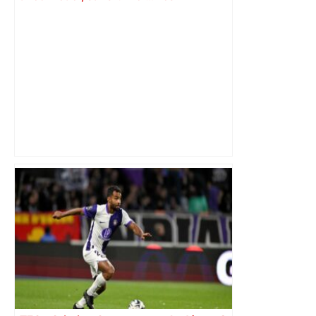
Toulousains ont composté leur billet
pour les 16es, on vous explique
comment – ladepeche.fr
Direct. Top 14 – Perpignan – Toulouse :
l’Usap peut-elle faire chuter le
champion toulousain ? – Rugbyrama