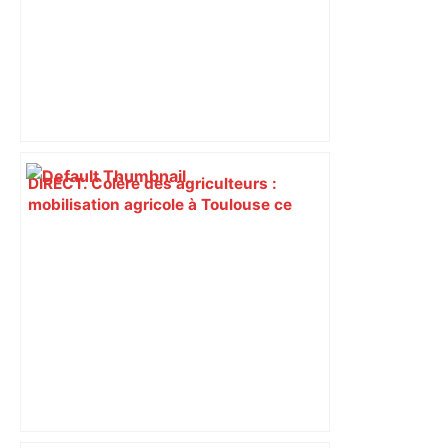
DIRECT. Colère des agriculteurs :
mobilisation agricole à Toulouse ce
samedi, 113 vaches abattues en Ariège
– ladepeche.fr