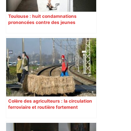
Toulouse : huit condamnations
prononcées contre des jeunes
impliqués dans la prostitution
d’adolescentes
Colère des agriculteurs : la circulation
ferroviaire et routière fortement
perturbée en Haute-Garonne, l’A61
bloquée