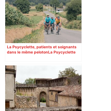
La Psycyclette, patients et soignants
dans le même peloton​​​​​​ La Psycyclette
est une randonnée à vélo de plus de
1000 kilomètres mêlant des personnes
vivant avec des troubles psychiques,
des soignants et des cyclotouristes.
« La Croix » a participé en septembre à
sa septième édition, du Mont-Saint-
Michel à Toulouse.