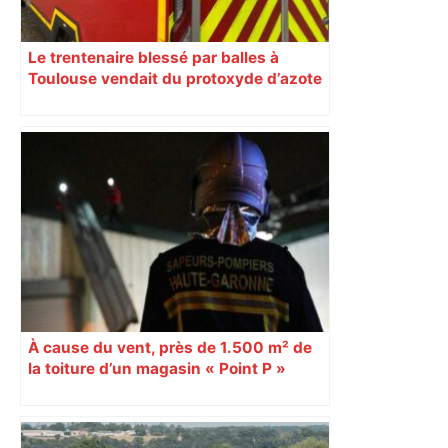
Le trentenaire blessé par balles à
Toulouse vendait du protoxyde d’azote
: les pistes des enquêteurs
À cause du vent, près de 1.500 m² de
la toiture d’un magasin « Point P »
s’effondrent à Toulouse