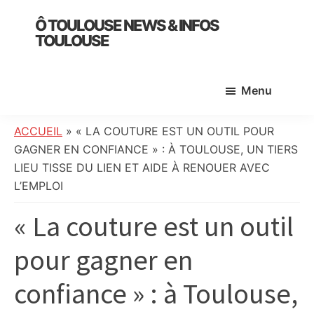
Skip
Skip
Skip
Ô TOULOUSE NEWS & INFOS
to
to
to
TOULOUSE
main
primary
footer
essentiel
content
sidebar
de
Menu
l’actualité
toulousaine
:
ACCUEIL
»
« LA COUTURE EST UN OUTIL POUR
info
GAGNER EN CONFIANCE » : À TOULOUSE, UN TIERS
locale,
LIEU TISSE DU LIEN ET AIDE À RENOUER AVEC
société,
L’EMPLOI
culture,
« La couture est un outil
politique,
météo,
pour gagner en
faits
divers
confiance » : à Toulouse,
et
initiatives