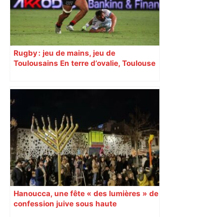
Rugby : jeu de mains, jeu de
Toulousains En terre d’ovalie, Toulouse
est capitale avec son club, le Stade
toulousain, accumulant les titres, mais
revendiquant surtout son art du jeu en
mouvement, vif et spectaculaire.
Décryptage. Série (4 / 10)
Hanoucca, une fête « des lumières » de
confession juive sous haute
surveillance policière qui a rassemblé