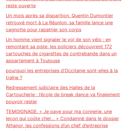
reste ouverte
Un mois après sa disparition, Quentin Dumontier
retrouvé mort à La Réunion, sa famille lance une
cagnotte pour rapatrier son corps
Un homme vient signaler le vol de son vélo : en
remontant sa piste, les policiers découvrent 172
cartouches de cigarettes de contrebande dans un
appartement à Toulouse
pourquoi les entreprises d’Occitanie sont-elles à la
traîne ?
Redressement judiciaire des Halles de la
Cartoucherie : l’école de break dance va finalement
pouvoir rester
TEMOIGNAGE. « Je paye pour ma connerie, une
leçon qui coûte cher… » Condamné dans le dossier
Athanor, les confessions d’un chef d’entreprise