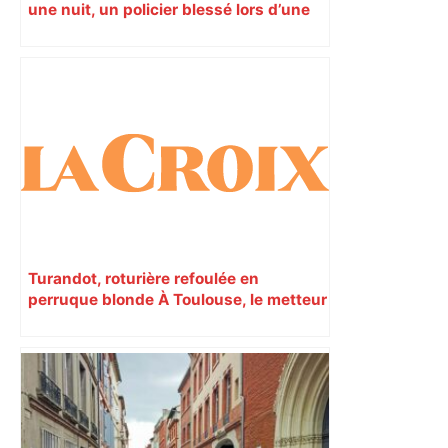
une nuit, un policier blessé lors d’une
course poursuite dénonce « un
phénomène récurrent »
Turandot, roturière refoulée en
perruque blonde À Toulouse, le metteur
en scène Calixto Bieito plonge l’opéra
de Puccini dans l’enfer d’une usine
chinoise. Le bonheur est à chercher
dans la musique.