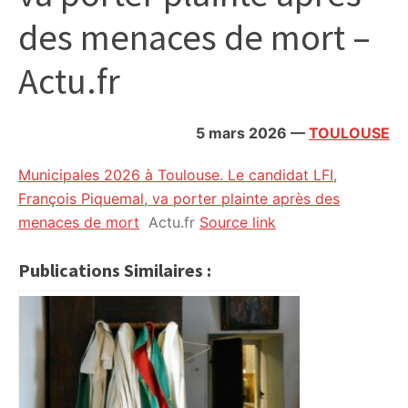
citoyennes
des menaces de mort –
Actu.fr
5 mars 2026
—
TOULOUSE
Municipales 2026 à Toulouse. Le candidat LFI,
François Piquemal, va porter plainte après des
menaces de mort
Actu.fr
Source link
Publications Similaires :