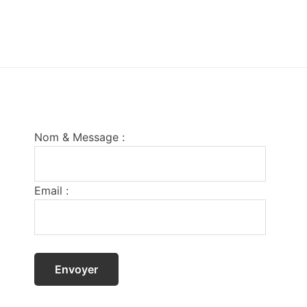
Footer
Nom & Message :
Email :