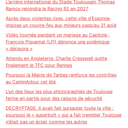
L’arrière international du Stade Toulousain Thomas
Ramos rejoindra le Racing 92 en 2027
Après deux violentes rixes, cette ville d’Essonne
impose un couvre-feu aux mineurs jusqu’au 31 août
Vidéo tournée pendant un mariage au Capitole :
François Piquemal (LFI) dénonce une polémique
« dérisoire »
Attendu en Angleterre, Charlie Cresswell quitte
finalement le TFC pour Rennes
Pourquoi la Mairie de Tarbes renforce les contrôles
au CaminAdour cet été
L’un des lieux les plus photographiés de Toulouse
ferme en partie pour des raisons de sécurité
DECRYPTAGE. Il avait fait sursauter toute la ville :
pourquoi le « superbolt » qui a fait trembler Toulouse
n’était pas un éclair comme les autres