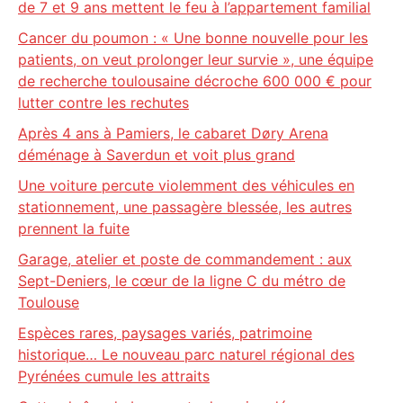
de 7 et 9 ans mettent le feu à l’appartement familial
Cancer du poumon : « Une bonne nouvelle pour les
patients, on veut prolonger leur survie », une équipe
de recherche toulousaine décroche 600 000 € pour
lutter contre les rechutes
Après 4 ans à Pamiers, le cabaret Døry Arena
déménage à Saverdun et voit plus grand
Une voiture percute violemment des véhicules en
stationnement, une passagère blessée, les autres
prennent la fuite
Garage, atelier et poste de commandement : aux
Sept-Deniers, le cœur de la ligne C du métro de
Toulouse
Espèces rares, paysages variés, patrimoine
historique… Le nouveau parc naturel régional des
Pyrénées cumule les attraits