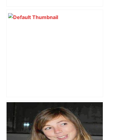
l’ex-ministre Jean-Michel Baylet
La malédiction continue pour l’OM en
Coupe de France, sorti aux tirs au but
par Toulouse – lanouvellerepublique.fr