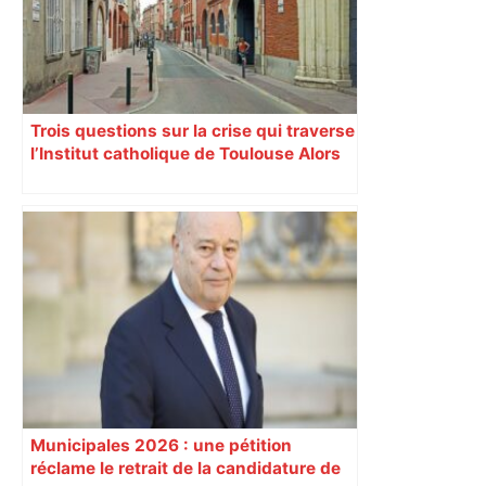
Trois questions sur la crise qui traverse
l’Institut catholique de Toulouse Alors
que certains mettent en cause la
gestion du recteur Luc-Thomas
Somme, une réunion annuelle des
évêques protecteurs de l’Institut
catholique de Toulouse (ICT) envisage
jeudi 12 octobre de l’avenir de
l’institution.
Municipales 2026 : une pétition
réclame le retrait de la candidature de