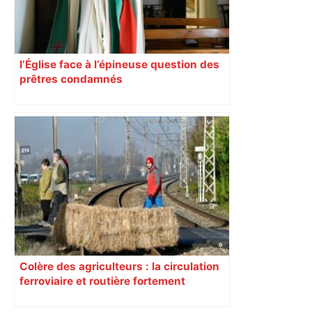
l’Église face à l’épineuse question des
prêtres condamnés
Colère des agriculteurs : la circulation
ferroviaire et routière fortement
perturbée en Haute-Garonne, l’A61
bloquée