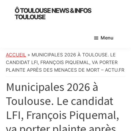
Skip
Skip
Skip
Ô TOULOUSE NEWS & INFOS
to
to
to
TOULOUSE
main
primary
footer
essentiel
content
sidebar
de
Menu
l’actualité
toulousaine
:
ACCUEIL
»
MUNICIPALES 2026 À TOULOUSE. LE
info
CANDIDAT LFI, FRANÇOIS PIQUEMAL, VA PORTER
locale,
PLAINTE APRÈS DES MENACES DE MORT – ACTU.FR
société,
Municipales 2026 à
culture,
politique,
Toulouse. Le candidat
météo,
faits
LFI, François Piquemal,
divers
et
va porter plainte après
initiatives