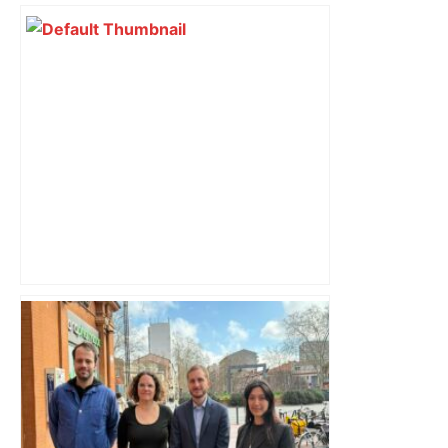
Top 14 – J23, l'avant-match : Bayonne-
UBB, Toulon-Toulouse, Racing-La
Rochelle, des barrages avant l'heure –
RMC