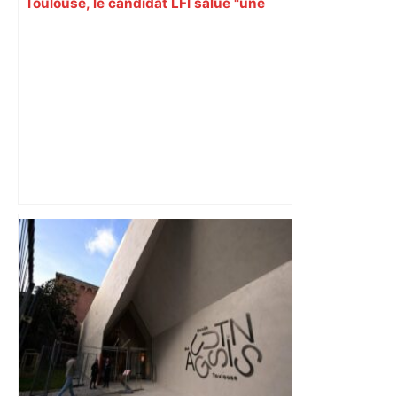
Toulouse, le candidat LFI salue "une
dynamique qui nous oblige à la
responsabilité" – Franceinfo
"C’est l’une des plus fortes
fréquentations du circuit" : Toulouse
est-elle la capitale du poker amateur –
ladepeche.fr