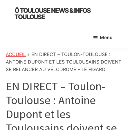
Skip
Skip
Skip
Ô TOULOUSE NEWS & INFOS
to
to
to
TOULOUSE
main
primary
footer
essentiel
content
sidebar
de
Menu
l’actualité
toulousaine
:
ACCUEIL
»
EN DIRECT – TOULON-TOULOUSE :
info
ANTOINE DUPONT ET LES TOULOUSAINS DOIVENT
locale,
SE RELANCER AU VÉLODROME – LE FIGARO
société,
EN DIRECT – Toulon-
culture,
politique,
Toulouse : Antoine
météo,
faits
Dupont et les
divers
et
Toulousains doivent se
initiatives