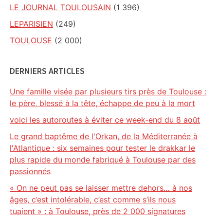
LE JOURNAL TOULOUSAIN
(1 396)
LEPARISIEN
(249)
TOULOUSE
(2 000)
DERNIERS ARTICLES
Une famille visée par plusieurs tirs près de Toulouse :
le père, blessé à la tête, échappe de peu à la mort
voici les autoroutes à éviter ce week-end du 8 août
Le grand baptême de l'Orkan, de la Méditerranée à
l'Atlantique : six semaines pour tester le drakkar le
plus rapide du monde fabriqué à Toulouse par des
passionnés
« On ne peut pas se laisser mettre dehors… à nos
âges, c’est intolérable, c’est comme s’ils nous
tuaient » : à Toulouse, près de 2 000 signatures