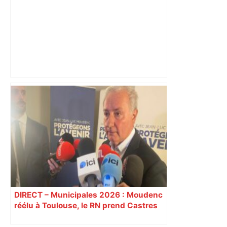
Près de Toulouse : Jeux vidéo, films et
cosplay… Ce salon va vous replonger
dans les années 1980 et 1990 – Actu.fr
DIRECT – Municipales 2026 : Moudenc
réélu à Toulouse, le RN prend Castres
et Carcassonne