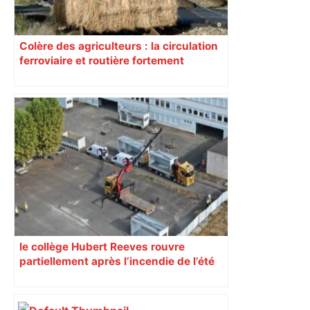
Colère des agriculteurs : la circulation
ferroviaire et routière fortement
perturbée en Haute-Garonne, l’A61
bloquée
le collège Hubert Reeves rouvre
partiellement après l’incendie de l’été