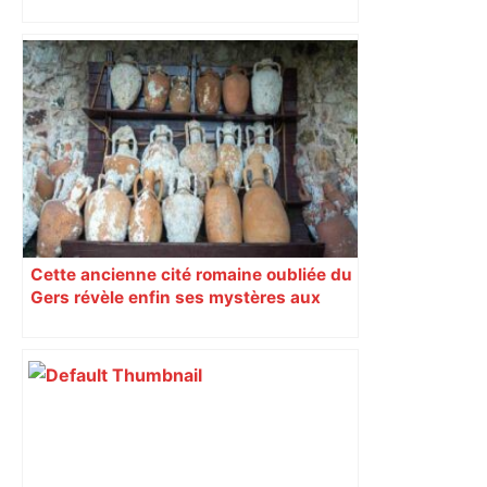
contre Toulon
Cette ancienne cité romaine oubliée du
Gers révèle enfin ses mystères aux
archéologues