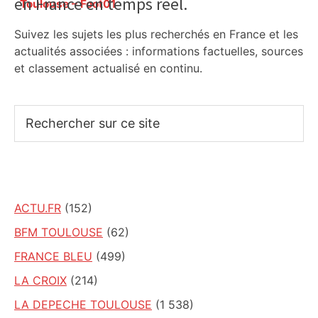
en France en temps réel.
Sidebar
Toulouse – Foot01
Suivez les sujets les plus recherchés en France et les
actualités associées : informations factuelles, sources
et classement actualisé en continu.
Rechercher
sur
ce
site
ACTU.FR
(152)
BFM TOULOUSE
(62)
FRANCE BLEU
(499)
LA CROIX
(214)
LA DEPECHE TOULOUSE
(1 538)