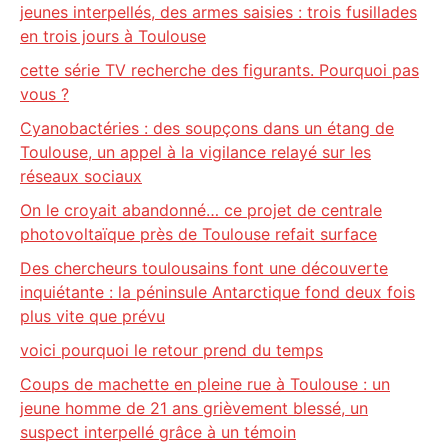
jeunes interpellés, des armes saisies : trois fusillades
en trois jours à Toulouse
cette série TV recherche des figurants. Pourquoi pas
vous ?
Cyanobactéries : des soupçons dans un étang de
Toulouse, un appel à la vigilance relayé sur les
réseaux sociaux
On le croyait abandonné… ce projet de centrale
photovoltaïque près de Toulouse refait surface
Des chercheurs toulousains font une découverte
inquiétante : la péninsule Antarctique fond deux fois
plus vite que prévu
voici pourquoi le retour prend du temps
Coups de machette en pleine rue à Toulouse : un
jeune homme de 21 ans grièvement blessé, un
suspect interpellé grâce à un témoin