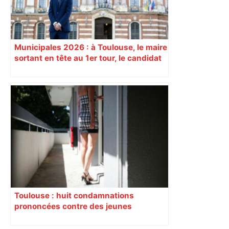
Municipales 2026 : à Toulouse, le maire
sortant en tête au 1er tour, le candidat
insoumis crée la surprise
Toulouse : huit condamnations
prononcées contre des jeunes
impliqués dans la prostitution
d’adolescentes