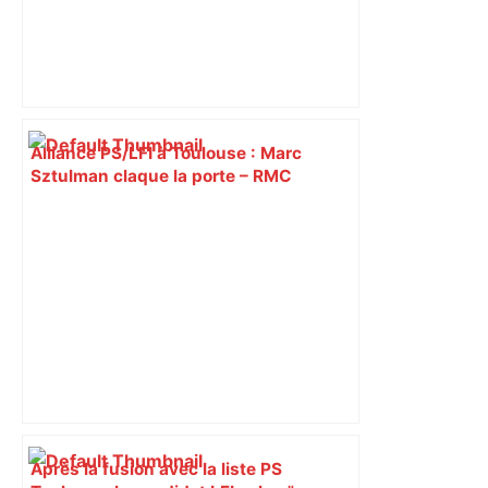
Alliance PS/LFI à Toulouse : Marc
Sztulman claque la porte – RMC
Après la fusion avec la liste PS