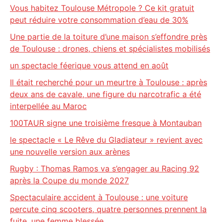
Vous habitez Toulouse Métropole ? Ce kit gratuit
peut réduire votre consommation d’eau de 30%
Une partie de la toiture d’une maison s’effondre près
de Toulouse : drones, chiens et spécialistes mobilisés
un spectacle féerique vous attend en août
Il était recherché pour un meurtre à Toulouse : après
deux ans de cavale, une figure du narcotrafic a été
interpellée au Maroc
100TAUR signe une troisième fresque à Montauban
le spectacle « Le Rêve du Gladiateur » revient avec
une nouvelle version aux arènes
Rugby : Thomas Ramos va s’engager au Racing 92
après la Coupe du monde 2027
Spectaculaire accident à Toulouse : une voiture
percute cinq scooters, quatre personnes prennent la
fuite, une femme blessée